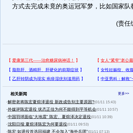
方式去完成未竟的奥运冠军梦，比如国家队
(责任
相关新闻
更多>>
·
解密老将陈宏夏煊泽退役 新政成告别主要原因?
(01/11 15:43)
·
外媒评陈宏退役 状态正佳为何不能得到平等机会
(01/11 10:57)
·
中国羽球面临“大地震” 陈宏、夏煊泽决定退役
(01/11 10:39)
·
沈阳日报:夏煊泽陈宏为何要退役
(01/11 09:53)
·
陈宏:如退役首选回福建 不会加入“海外兵团”
(01/11 07:13)