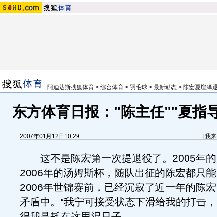
阿迪达斯搜狐体育
>
综合体育
>
羽毛球
>
最新动态
>
陈宏夏煊泽
东方体育日报："陈主任""夏指
2007年01月12日10:29
[
我来
这不是陈宏第一次提退役了。2005年的
2006年的汤姆斯杯，随队出征的陈宏都只
2006年世锦赛前，已经沉寂了近一年的陈
矛盾中。“我宁可接受状态下滑给我的打击
得我是耗在这里混日子。