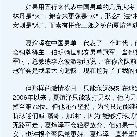
如果用五行来代表中国男单的几员大将
林丹是“火”，鲍春来更像是“水”，那么打法“
宏则是“木”，而素有拼命三郎之称的夏煊泽就
夏煊泽在中国男单，代表了一个时代，
会铜牌得主、伯明翰世锦赛男单冠军。当他
军时，总教练李永波激动地说，“在你离队
冠军会是我最大的遗憾，现在也算了了我的
但那样的激情岁月，只能永远深刻在球
2006年以来，夏煊泽只能改打男双，他的
掉至第72位。但他还在坚持，为的只是能继
听球迷们喊“嘴哥，加油”，因为“能够打球就
无路可走，夏煊泽不会轻易放弃。但如果一
义，也许拐个弯风景更好。夏煊泽一直希望