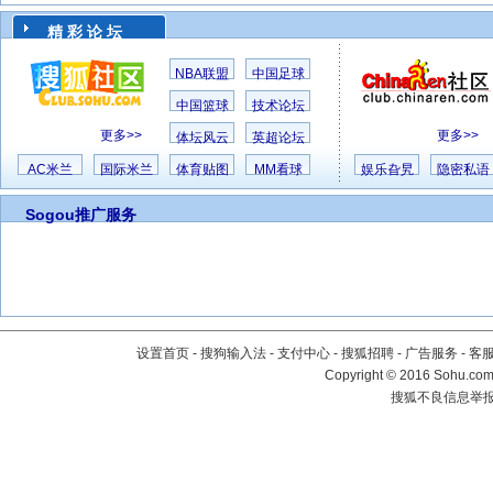
精 彩 论 坛
NBA联盟
中国足球
中国篮球
技术论坛
更多>>
更多>>
体坛风云
英超论坛
AC米兰
国际米兰
体育贴图
MM看球
娱乐旮旯
隐密私语
Sogou推广服务
设置首页
-
搜狗输入法
-
支付中心
-
搜狐招聘
-
广告服务
-
客
Copyright
©
2016 Sohu.com 
搜狐不良信息举