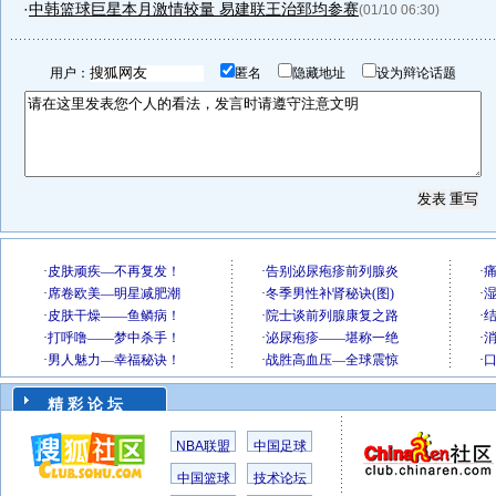
·
中韩篮球巨星本月激情较量 易建联王治郅均参赛
(01/10 06:30)
用户：
匿名
隐藏地址
设为辩论话题
精 彩 论 坛
NBA联盟
中国足球
中国篮球
技术论坛