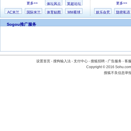
更多>>
更多>>
体坛风云
英超论坛
AC米兰
国际米兰
体育贴图
MM看球
娱乐旮旯
隐密私语
Sogou推广服务
设置首页
-
搜狗输入法
-
支付中心
-
搜狐招聘
-
广告服务
-
客
Copyright
©
2016 Sohu.com 
搜狐不良信息举