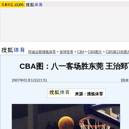
阿迪达斯搜狐体育
>
篮球世界
>
CBA
>
CBA图片
>
CBA第21轮图
CBA图：八一客场胜东莞 王治
2007年01月12日21:51
[
我来
来源：搜狐体育