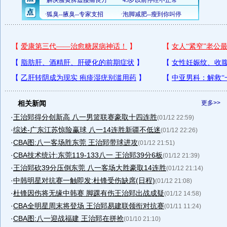
相关新闻
更多>>
·
王治郅得分创新高 八一男篮联赛豪取十四连胜
(01/12 22:59)
·
综述-广东江苏惊险赢球 八一14连胜新疆不低迷
(01/12 22:26)
·
CBA图:八一客场胜东莞 王治郅带球进攻
(01/12 21:51)
·
CBA技术统计:东莞119-133八一 王治郅39分6板
(01/12 21:39)
·
王治郅砍39分压倒东莞 八一客场大胜豪取14连胜
(01/12 21:14)
·
中韩明星对抗赛一触即发:杜锋受伤缺席(日程)
(01/12 21:08)
·
杜锋因伤将无缘中韩赛 脚踝有伤王治郅出战成疑
(01/12 14:58)
·
CBA全明星周末将登场 王治郅易建联领衔对抗赛
(01/11 11:24)
·
CBA图:八一迎战福建 王治郅在拼抢
(01/10 21:10)