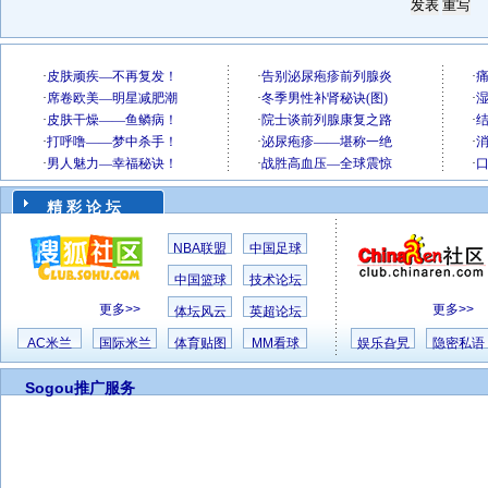
精 彩 论 坛
NBA联盟
中国足球
中国篮球
技术论坛
更多>>
更多>>
体坛风云
英超论坛
AC米兰
国际米兰
体育贴图
MM看球
娱乐旮旯
隐密私语
Sogou推广服务