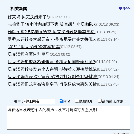
相关新闻
更多>>
·
好莱坞,贝克汉姆来了!
(01/13 09:00)
·
韦伯将于48小时内加盟下家 笑言想与小贝做队友
(01/13 09:33)
·
难以抗拒2.5亿美元诱惑 贝克汉姆毅然抛弃皇马
(01/13 09:29)
·
曼乔点评转会大感无奈 小曼奇尼要作菲戈接班人
(01/13 09:14)
·
“琴岛”“贝克汉姆”今在榕拍卖
(01/13 08:57)
·
贝克汉姆今夏告别皇马
(01/13 08:02)
·
贝克汉姆加盟洛杉矶银河 齐祖罗尼同赴美利坚?
(01/13 07:09)
·
贝克汉姆转会发表个人声明 期待着去迎接新挑战
(01/13 04:52)
·
贝克汉姆发表临别宣言 称努力打好剩余12场比赛
(01/13 04:24)
·
贝克汉姆正式宣布诀别皇马 肖像权成为离队关键
(01/13 02:45)
用户：
匿名
隐藏地址
设为辩论话题