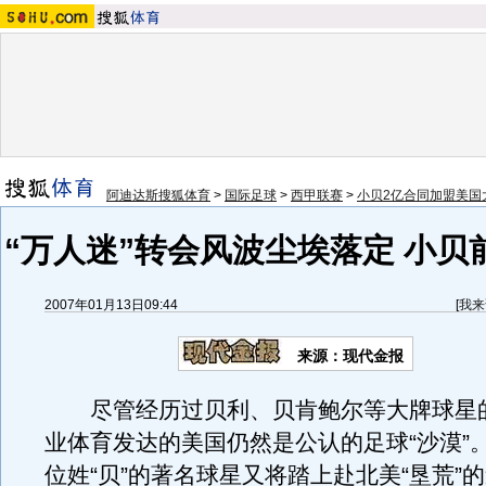
阿迪达斯搜狐体育
>
国际足球
>
西甲联赛
>
小贝2亿合同加盟美国
“万人迷”转会风波尘埃落定 小贝
2007年01月13日09:44
[
我来
来源：现代金报
尽管经历过贝利、贝肯鲍尔等大牌球星的
业体育发达的美国仍然是公认的足球“沙漠”
位姓“贝”的著名球星又将踏上赴北美“垦荒”