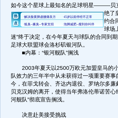
如今这个星球上最知名的足球明星———贝
绝了
约合
球场
迷”终于决定，在今年夏天与球队的合同到
足球大联盟球会洛杉矶银河队。
■内幕：“银河舰队”搁浅
2003年夏天以2500万欧元加盟皇马的
队效力的三年半中从未获得过一项重要赛事
今，在菲戈转会、齐达内退役、罗纳尔多廉
贝克汉姆的离开，使得当年弗洛伦蒂诺苦心
河舰队”彻底宣告搁浅。
决意赴美接受挑战