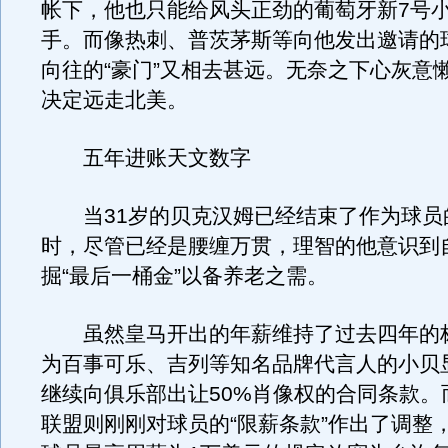
帐下，他也只能给风头正劲的葡萄牙新7号
手。而像热刺、普茨茅斯等向他发出邀请的
向往的“豪门”又相去甚远。无奈之下心灰意
决定远走北美。
五年进账天文数字
当31岁的贝克汉姆已经结束了作为球员
时，尽管已经是腰缠万贯，理智的他意识到
掘“最后一桶金”以备养老之需。
虽然皇马开出的年薪维持了过去四年的
为百事可乐、吉列等知名品牌代言人的小贝
继续向俱乐部出让50%肖像权的合同条款。
联盟则刚刚对球员的“限薪条款”作出了调整