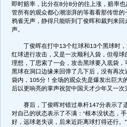
即时赔率，比分在8分8分的往上涨，赔率也
管所有的观众都心潮澎湃的等着看那传世的
鸦雀无声，静得只能听到丁俊晖和裁判来回
声。
丁俊晖在打中13个红球和13个黑球时，
红球进行攻击，又是一次顺利入袋，但母球
理想，丁思索了一会，攻击黑球要入底袋，
黑球在洞口边缘来回弹了几下后，没有再次
袋内，105分！全场的观众先是爆发出巨大
后以更响亮的掌声祝贺中国天才少年又一次
赛后，丁俊晖对错过单杆147分表示了
对自己的状态表示了不满：“根本没状态，
好，远球老失误，后来近距离球打得还行。”