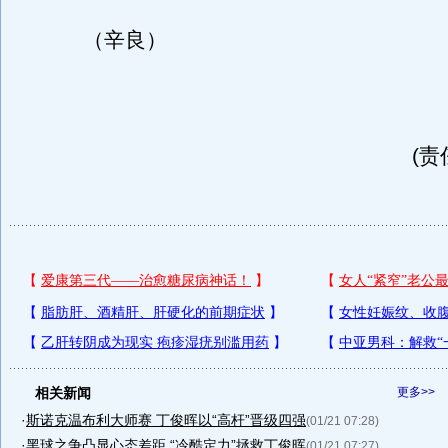
（辛良）
(责
相关新闻
更多>>
·
斯诺克温布利大师赛 丁俊晖以“高杆”晋级四强
(01/21 07:28)
·
黑球之争凸显心态差距 “冷酷定力”拯救丁俊晖
(01/21 07:27)