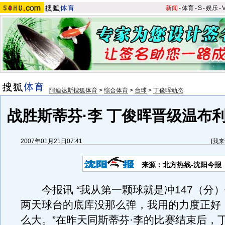
新闻
-
体育
-
S
-
娱乐
-
阿迪达斯搜狐体育
>
综合体育
>
台球
>
丁俊晖动态
战胜斯蒂芬·李 丁俊晖晋级温布
2007年01月21日07:41
[
我来
来源：北方热线-沈阳今报
今报讯 “我从第一颗球就是冲147（分
两天球台的底库没那么弹，我用的力度正好
么大。”在昨天同斯蒂芬·李的比赛结束后，