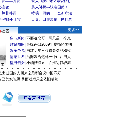
更多>>
焦点新闻
|
不要迷恋哥，哥只是一个鬼
贴贴图图
|
英媒评出2009年度搞怪发明
娱乐旮旯
|
当红明星不仅仅是名利双收
情感世界
|
后悔嫁给这样一个山西男人
型男索女
|
小糖精归来，在海边轻轻舞
口水
么出过国的人回来之后都会说中国不好
自己的旗袍照
暴雨过后天空依旧晴朗