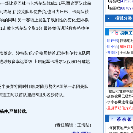
苏醒吧
(41523)
一场比赛巴林与卡塔尔队战成1:1平,而这两队此前
贴图吧
(68789)
到终场,伊拉克队即使告负,也可力压巴、卡两队获
搜狐分类
响的同时,另一赛场上发生了戏剧性的变化;巴林队
:1击败卡塔尔队全取3分,最终凭借进球数多挤掉伊
·
听评书
|
郭德纲
·
听小说
|
鬼吹灯1
·
共享区
|
手机病
落定。沙特队积7分稳居榜首,巴林和伊拉克队同
进球数多幸运晋级,上届冠军卡塔尔队仅积1分尴尬
半决赛将同时打响,对阵形势为A组第一名阿曼队
揭田壮壮徐帆
的东道主阿联酋队迎战B组头名沙特队。
·
赵薇被爆已经怀
·
李宇春爆遭母逼
·
圣诞节明信片八
稿件,严禁转载。
茶 余 饭
(责任编辑：王海陆)
·
何炅获地产大亨