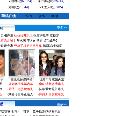
刘德华吧
(69854)
东方神起吧
(65744)
婚姻吧
(78544)
37℃女人吧
(6985)
商机在线
|
投 资
创 业
健 康
更多>>
对口相声集
杜拉拉升职记
张震讲故事
红楼梦
-精绝古城
世界名著
平凡的世界
货币战争2
毒杀毒专家
经典手机游游格斗集
福彩3D走势图
情史
李冰冰被爆已婚
揭秘生父离婚内幕
孕
·
揭刘晓庆离婚内幕
·
李幼斌新恋情曝光
婚
·
周迅王艳婆媳相见
·
陆毅爱女照首曝光
折
·
刘嘉玲自曝正造人
·
陈好新男友被曝光
 后
更多>>
喂猕猴桃(图)
·
独家：章子怡带妈妈看电影