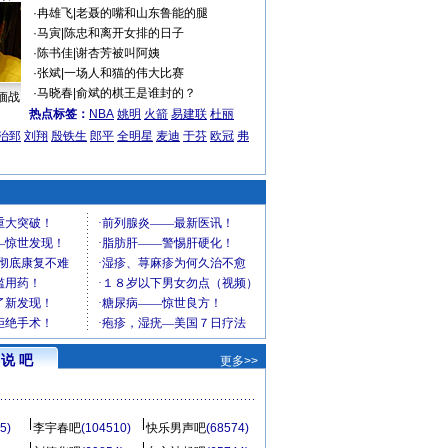
·
冉雄飞
|
老聂的嘴和山东鲁能的腿
·
马寅
|
陈忠和离开女排的日子
·
陈书佳
|
谢杏芳被叫阿姨
·
张斌
|
一场人和猫的伟大比赛
·
马晓春
|
俞斌的棋王是谁封的？
缅战
热点标签：
NBA
姚明
火箭
易建联
杜丽
治郅
刘翔
殷铁生
郎平
全明星
麦迪
于芬
欧冠
弗
说 吧
更多>>
5)
李宇春吧
(104510)
快乐男声吧
(68574)