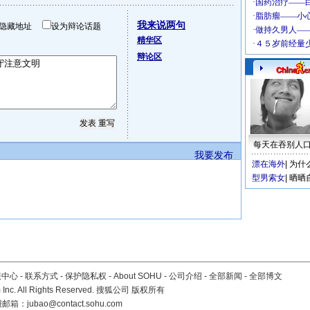
我来说两句
隐藏地址
设为辩论话题
精华区
辩论区
每天在吞别人
我要发布
漂在海外
|
为什
型男索女
|
晒晒
服中心
-
联系方式
-
保护隐私权
-
About SOHU
-
公司介绍
-
全部新闻
-
全部博文
Inc. All Rights Reserved. 搜狐公司
版权所有
报邮箱：
jubao@contact.sohu.com