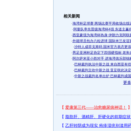
相关新闻
·
海湾杯足球赛 两场比赛平局收场出线
·
阿曼队率先晋级海湾杯4强 东道主赢
·
西亚豪强为海湾杯热身 伊朗力克阿联
·
外籍球员包办六粒进球 国际米兰友谊
·
沙特人成菲戈筹码 国米官方表态更
·
男足亚洲杯足协定下四强硬指标 老朱
·
阿尔萨米亚小胜对手 进海湾俱乐部锦
·
巴林裁判执法中新之战 来自西亚有
·
巴林裁判主吹中新之战 亚足联此决
·
中新之战裁判名单出炉 巴林裁判成
更