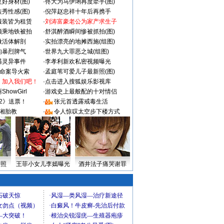
好身材(图)
·
佟大为马伊琍再度牵手(图)
秀性感(图)
·
倪萍赵忠祥十年后再携手
服装皆为租赁
·
刘涛富豪老公为家产求生子
颜乘地铁被拍
·
舒淇醉酒瞬间惨被抓拍(图)
做活体解剖
·
实拍漂亮的地摊西施(组图)
的暴烈脾气
·
世界九大罪恶之城(组图)
遇灵异事件
·
李孝利新欢私密视频曝光
成命案导火索
·
孟庭苇可爱儿子最新照(图)
：加入我们吧！
·
点击进入搜狐娱乐影视库
howGirl
·
游戏史上最般配的十对情侣
2》送票！
·
张元首透露戒毒生活
湘胎教
·
令人惊叹太空步下楼方式
密照
王菲小女儿李嫣曝光
酒井法子痛哭谢罪