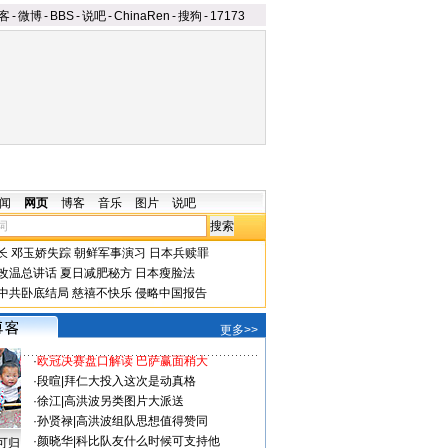
客
-
微博
-
BBS
-
说吧
-
ChinaRen
-
搜狗
-
17173
闻
网页
博客
音乐
图片
说吧
长
邓玉娇失踪
朝鲜军事演习
日本兵赎罪
改温总讲话
夏日减肥秘方
日本瘦脸法
中共卧底结局
慈禧不快乐
侵略中国报告
更多>>
·
欧冠决赛盘口解读 巴萨赢面稍大
·
段暄
|
拜仁大投入这次是动真格
·
徐江
|
高洪波另类图片大派送
·
孙贤禄
|
高洪波组队思想值得赞同
·
颜晓华
|
科比队友什么时候可支持他
可归