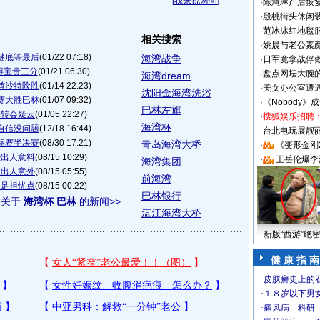
[
我来说两句
]
·
陈慧琳产后恢复
·
殷桃街头休闲装
·
范冰冰红地毯
相关搜索
·
姚晨与老公素
谜底等最后
(01/22 07:18)
海湾战争
·
日军竟拿战俘
得宝贵三分
(01/21 06:30)
·
盘点网坛大腕
海湾dream
酋沙特险胜
(01/14 22:23)
·
美女办公室遭
沈阳金海湾洗浴
赛大胜巴林
(01/07 09:32)
·
《Nobody》
巴林左旗
添转会疑云
(01/05 22:27)
·
搜狐娱乐招聘
海湾杯
自信没问题
(12/18 16:44)
·
台北电玩展靓丽S
标赛半决赛
(08/30 17:21)
青岛海湾大桥
·
《变形金刚
些出人意料
(08/15 10:29)
·
王岳伦爆李
海湾集团
定出人意外
(08/15 05:55)
前海湾
国足担忧点
(08/15 00:22)
巴林银行
多关于
海湾杯 巴林
的新闻>>
湛江海湾大桥
新版“西游”绝
健 康 指 南