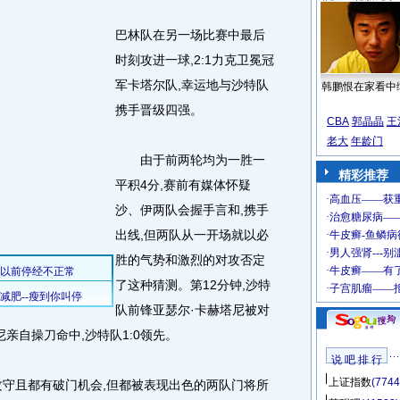
巴林队在另一场比赛中最后
时刻攻进一球,2:1力克卫冕冠
军卡塔尔队,幸运地与沙特队
韩鹏恨在家看中
携手晋级四强。
CBA
郭晶晶
王
老大
年龄门
由于前两轮均为一胜一
精彩推荐
平积4分,赛前有媒体怀疑
沙、伊两队会握手言和,携手
出线,但两队从一开场就以必
胜的气势和激烈的对攻否定
了这种猜测。第12分钟,沙特
队前锋亚瑟尔·卡赫塔尼被对
亲自操刀命中,沙特队1:0领先。
说 吧 排 行
上证指数
(7744
守且都有破门机会,但都被表现出色的两队门将所