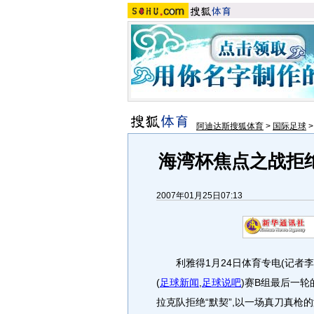
阿迪达斯搜狐体育
>
国际足球
海湾杯焦点之战拒绝
2007年01月25日07:13
利雅得1月24日体育专电(记者李震
(
足球新闻
,
足球说吧
)
赛B组最后一轮
拉克队拒绝“默契”,以一场真刀真枪的