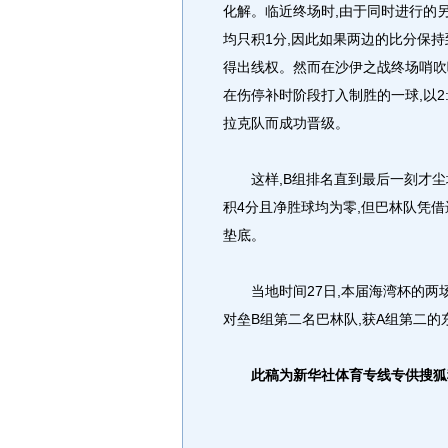
化解。临近终场时,由于同时进行的另
均只积1分,因此如果两边的比分保持
得出线权。然而在沙伊之战终场哨吹
在伤停补时阶段打入制胜的一球,以2
拉克队而成功晋级。
这样,B组排名直到最后一刻才尘埃
积4分且净胜球均为零,但巴林队凭借
垫底。
当地时间27日,本届海湾杯的两场
对垒B组第二名巴林队,获A组第二
此稿为新华社体育专线专供搜狐