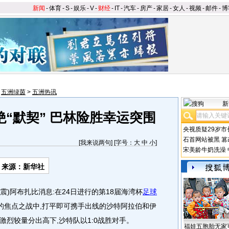
新闻
-
体育
-
S
-
娱乐
-
V
-
财经
-
IT
-
汽车
-
房产
-
家居
-
女人
-
视频
-
邮件
-
博
>
五洲绿茵
>
五洲热讯
新
“默契” 巴林险胜幸运突围
央视质疑29岁市
石首网站被黑
篡
[
我来说两句
] [字号：
大
中
小
]
宋美龄牛奶洗澡
来源：新华社
)阿布扎比消息:在24日进行的第18届海湾杯
足球
的焦点之战中,打平即可携手出线的沙特阿拉伯和伊
激烈较量分出高下,沙特队以1:0战胜对手。
福娃五胞胎无家