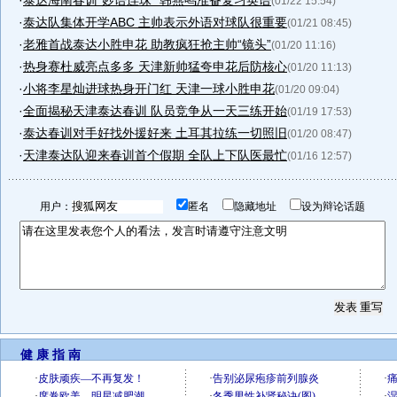
·
泰达海南春训“妙语连珠” 韩燕鸣准备复习英语
(01/22 15:54)
·
泰达队集体开学ABC 主帅表示外语对球队很重要
(01/21 08:45)
·
老雅首战泰达小胜申花 助教疯狂抢主帅“镜头”
(01/20 11:16)
·
热身赛杜威亮点多多 天津新帅猛夸申花后防核心
(01/20 11:13)
·
小将李星灿进球热身开门红 天津一球小胜申花
(01/20 09:04)
·
全面揭秘天津泰达春训 队员竞争从一天三练开始
(01/19 17:53)
·
泰达春训对手好找外援好来 土耳其拉练一切照旧
(01/20 08:47)
·
天津泰达队迎来春训首个假期 全队上下队医最忙
(01/16 12:57)
用户：
匿名
隐藏地址
设为辩论话题
健 康 指 南