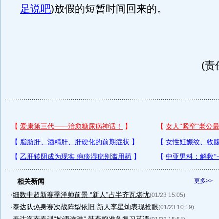
足说吧
)
放假的短暂时间回来的。
(责
相关新闻
更多>>
·
细数中超新赛季洋帅前景 “新人”占半齐瓦堪忧
(01/23 15:05)
·
泰达队热身赛次战阵型依旧 新人李星灿表现抢眼
(01/23 10:19)