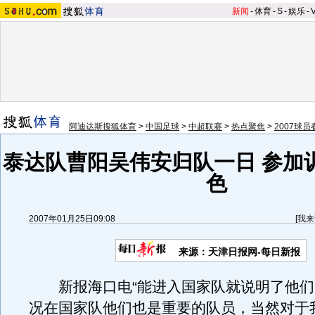
新闻
-
体育
-
S
-
娱乐
-
阿迪达斯搜狐体育
>
中国足球
>
中超联赛
>
热点聚焦
>
2007球
泰达队曹阳吴伟安归队一日 参加
色
2007年01月25日09:08
[
我来
来源：天津日报网-每日新报
新报海口电“能进入国家队就说明了他们
况在国家队他们也是重要的队员，当然对于