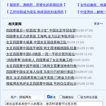
相关新闻
更多>>
·
四国赛最后一轮迎战"美少女" 中国女足夺冠在望
(01/30 07:26)
·
四国赛女足力拼美国 王海鸣:全力以赴争取夺冠
(01/30 02:22)
·
女足四国赛今揭幕 中国女足迎战英格兰队
(01/29 13:10)
·
女足四国赛中国战平德国 韩文霞堵截德国队狂轰
(01/29 11:38)
·
女足四国赛中国0-0德国 一胜一平积分暂列首位
(01/29 11:21)
·
“鸡肋赛事”自欺欺人 四国赛成了女足形象工程
(01/29 10:07)
·
女足四国赛中国平德国 门将韩文霞屡演神奇扑救
(01/29 10:06)
·
四国赛中国女足渐入佳境 马良行已经渐行渐远?
(01/29 07:13)
·
图文:女足四国赛英格兰战平美国 门将奋力扑救
(01/29 00:19)
·
搜狐博友热评女足四国赛中德战 平的仅仅是比分
(01/28 22:30)
用户：
匿名
隐藏地址
设为辩论话题