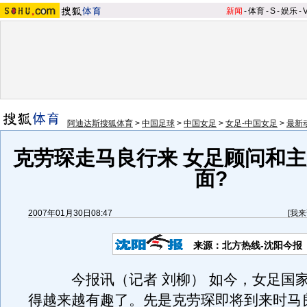
新闻
-
体育
-
S
-
娱乐
-
阿迪达斯搜狐体育
>
中国足球
>
中国女足
>
女足-中国女足
>
最新
克劳琛走马良行来 女足顾问和
面?
2007年01月30日08:47
[
我来
来源：北方热线-沈阳今报
今报讯（记者 刘柳） 如今，女足国家
得越来越有趣了。先是克劳琛即将到来时马