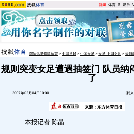
新闻
-
体育
-
S
-
娱乐
-
阿迪达斯搜狐体育
>
中国足球
>
中国女足
>
女足-中国女足
>
最新
规则突变女足遭遇抽签门 队员纳
了
2007年02月04日10:00
[
我来
来源：东方体育日报
本报记者 陈晶