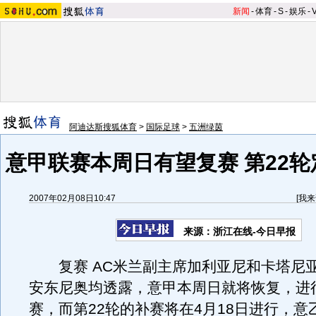
新闻
-
体育
-
S
-
娱乐
-
阿迪达斯搜狐体育
>
国际足球
>
五洲绿茵
意甲联赛本周日有望复赛 第22轮
2007年02月08日10:47
[
我来
来源：浙江在线-今日早报
复赛 AC米兰副主席加利亚尼和卡塔尼
安东尼奥均透露，意甲本周日就将恢复，进行
赛，而第22轮的补赛将在4月18日进行，意