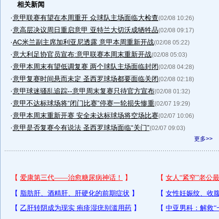
相关新闻
·
意甲联赛有望在本周重开 众球队主场面临大检查
(02/08 10:26)
·
意高层决议周日重启意甲 亚特兰大切沃成牺牲品
(02/08 09:17)
·
AC米兰副主席加利亚尼透露 意甲本周重新开战
(02/08 05:22)
·
意大利足协官员宣布:意甲联赛本周末重新开战
(02/08 05:03)
·
意甲本周末有望低调复赛 两个球队主场面临封闭
(02/08 04:28)
·
意甲复赛时间悬而未定 圣西罗球场都要面临关闭
(02/08 02:18)
·
意甲球迷骚乱追踪--意甲周末复赛只待官方宣布
(02/08 01:32)
·
意甲不达标球场将“闭门比赛”停赛一轮损失惨重
(02/07 19:29)
·
意甲本周末重新开赛 安全未达标球场将空场比赛
(02/07 10:06)
·
意甲是否复赛今有说法 圣西罗球场面临“关门”
(02/07 09:03)
更多>>