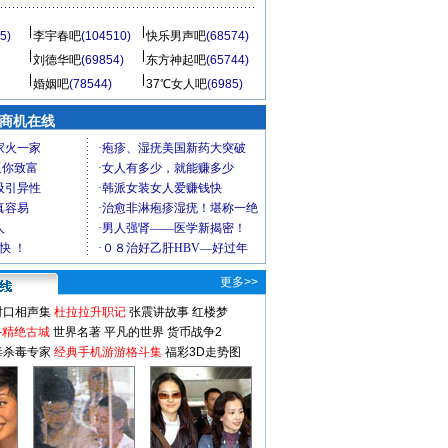
5)
李宇春吧
(104510)
快乐男声吧
(68574)
刘德华吧
(69854)
东方神起吧
(65744)
婚姻吧
(78544)
37℃女人吧
(6985)
商机在线
更多>>
对口相声集
杜拉拉升职记
张震讲故事
红楼梦
-精绝古城
世界名著
平凡的世界
货币战争2
毒杀毒专家
经典手机游游格斗集
福彩3D走势图