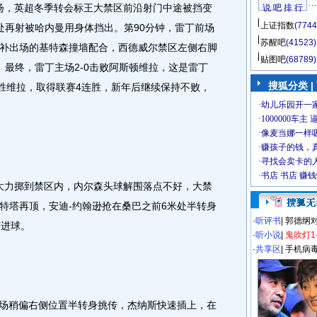
-扬，英超冬季转会标王大禁区前沿射门中途被挡变
说 吧 排 行
上证指数
(7744
处再射被哈内曼用身体挡出。第90分钟，雷丁前场
苏醒吧
(41523)
补出场的基特森撞墙配合，西德威尔禁区左侧右脚
贴图吧
(68789)
。最终，雷丁主场2-0击败阿斯顿维拉，这是雷丁
搜狐分类
|
战胜维拉，取得联赛4连胜，新年后继续保持不败，
大力掷到禁区内，内尔森头球解围落点不好，大禁
特塔再顶，安迪-约翰逊抢在桑巴之前6米处半转身
·
听评书
|
郭德纲
赛进球。
·
听小说
|
鬼吹灯1
·
共享区
|
手机病
场稍偏右侧位置半转身挑传，杰纳斯快速插上，在