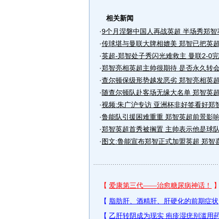
相关新闻
·
9个月涅磐中国人再战英超 半场秀郑智
·
传球堪与曼联大牌相媲美 郑智已把英
·
英超-郑智处子秀闪光难救主 曼联2-0
·
郑智亮相英超主帅很期待 是否永久转
·
查尔顿保级形势越发恶劣 郑智亮相英
·
随查尔顿队赴客场无缘大名单 郑智英
·
视频:朱广沪专访 亚洲杯非好签看好郑
·
鲁能队引援困难重重 郑智英超前景影
·
郑智英超首秀被搁置 主帅表示他是球
·
图文:鲁能宣布郑智正式加盟英超 郑智