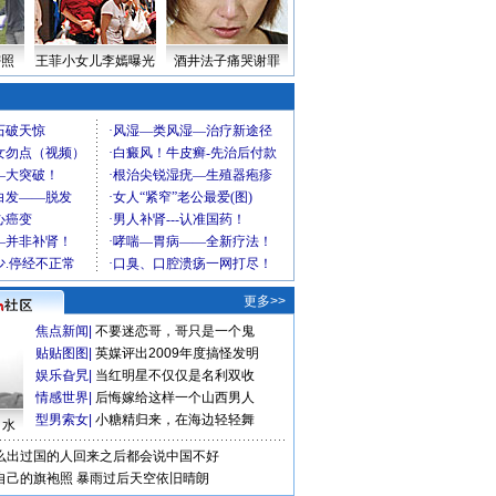
密照
王菲小女儿李嫣曝光
酒井法子痛哭谢罪
更多>>
焦点新闻
|
不要迷恋哥，哥只是一个鬼
贴贴图图
|
英媒评出2009年度搞怪发明
娱乐旮旯
|
当红明星不仅仅是名利双收
情感世界
|
后悔嫁给这样一个山西男人
型男索女
|
小糖精归来，在海边轻轻舞
口水
么出过国的人回来之后都会说中国不好
自己的旗袍照
暴雨过后天空依旧晴朗