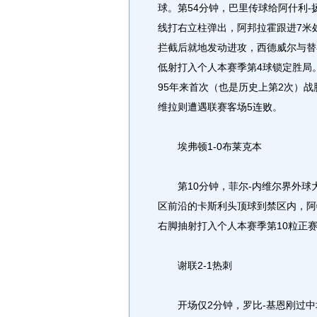
球。第54分钟，巴里传球给阿什利
线打右立柱弹出，阿邦拉霍跟进7米
拦截后就地发动进攻，西德威尔与替
低射打入个人本赛季第4球锁定胜局
95年来首次（也是历史上第2次）
维拉则遭遇联赛客场5连败。
埃弗顿1-0布莱克本
第10分钟，菲尔-内维尔界外球
区前沿的卡斯利头顶球到禁区内，阿
右脚抽射打入个人本赛季第10粒正
谢联2-1热刺
开场仅2分钟，罗比-基恩刚过中