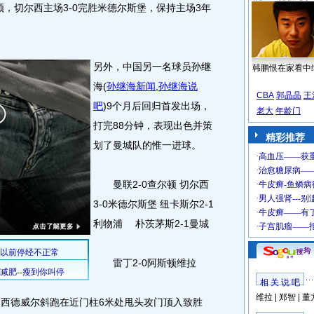
尔顿，切尔西主场3-0完胜米德尔斯堡，保持主场3年
另外，中国另一名球员孙继
韩鹏恨在家看中
海
(
孙继海新闻
,
孙继海说
CBA
郭晶晶
王
吧
)
9个月后回归首发出场，
老大
年龄门
打完88分钟，表现出色并策
精彩推荐
划了曼城队的惟一进球。
曼联2-0查尔顿 切尔西
3-0米德尔斯堡 纽卡斯尔2-1
利物浦 朴茨茅斯2-1曼城
雷丁2-0阿斯顿维拉
相 关 说 吧
维拉
|
郑智
|
董
西德威尔斜跑在近门柱6米处甩头攻门顶入致胜