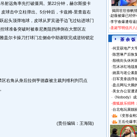
脚吊射远角率先打破僵局。第22分钟，赫尔斯接卡
揭田壮壮徐帆
，皮球击中立柱弹出。5分钟后，卡兹姆-里查兹右
·
赵薇被爆已经怀
跃起头顶弹地球，皮球从罗宾逊手边飞过钻进球门
·
李宇春爆遭母逼
·
圣诞节明信片八
沿控球准备突破时被泰尼奥阻挡摔倒在大禁区左
雅盖尔卡操刀打球门左侧命中助谢联完成逆转锁定
茶 余 饭
·
何炅获地产大亨
·
陈慧琳产后恢复
·
殷桃街头休闲装
·
范冰冰红地毯
·
姚晨与老公素
·
日军竟拿战俘
禁区右角从身后拉倒亨德森被主裁判维利判罚点
·
盘点网坛大腕
。
·
美女办公室遭
·
《Nobody》
·
搜狐娱乐招聘
·
台北电玩展靓丽S
·
《变形金刚
·
王岳伦爆李
(责任编辑：王海陆)