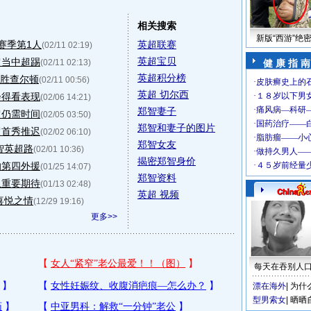
相关搜索
新版“西游”绝
赛季第1人
英超联赛
(02/11 02:19)
英超宝贝
超当中超踢
(02/11 02:13)
健 康 指 南
英超积分榜
完胜查尔顿
(02/11 00:56)
英超 切尔西
会得看表现
(02/06 14:21)
郑智妻子
超仍需时间
(02/05 03:50)
郑智和妻子的图片
超首秀推迟
(02/02 06:10)
郑智女友
智英超路
(02/01 10:36)
揭密郑智身价
响第四外援
(01/25 14:07)
郑智资料
队重要期待
(01/13 02:48)
英超 视频
喜悦之情
(12/29 19:16)
更多>>
每天在吞别人
漂在海外
|
为什
型男索女
|
晒晒