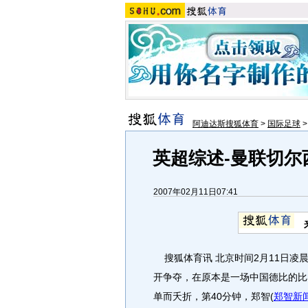
阿迪达斯搜狐体育
>
国际足球
英超综述-曼联切尔
2007年02月11日07:41
搜狐体育讯 北京时间2月11日凌
开争夺，在原本是一场中国德比的比
单而夭折，第40分钟，郑智
(
郑智新