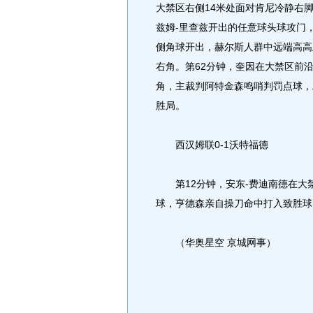
大禁区右侧14米处面对肯尼冷静右
兹姆-里查兹开出的任意球头球攻门
侧角球开出，赫尔斯人群中远端高高
右角。第62分钟，奎因在大禁区前
角，主裁判阿特金森鸣哨判罚点球，
胜局。
西汉姆联0-1沃特福德
第12分钟，安东-费迪南德在大
球，亨德森亲自操刀命中打入致胜球
（华奥星空 京城网事）