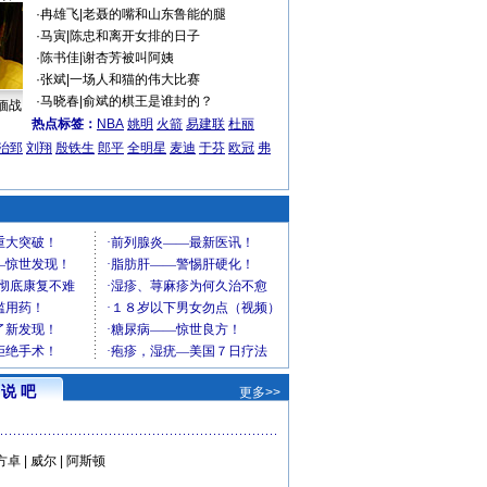
·
冉雄飞
|
老聂的嘴和山东鲁能的腿
·
马寅
|
陈忠和离开女排的日子
·
陈书佳
|
谢杏芳被叫阿姨
·
张斌
|
一场人和猫的伟大比赛
·
马晓春
|
俞斌的棋王是谁封的？
缅战
热点标签：
NBA
姚明
火箭
易建联
杜丽
治郅
刘翔
殷铁生
郎平
全明星
麦迪
于芬
欧冠
弗
说 吧
更多>>
方卓
|
威尔
|
阿斯顿