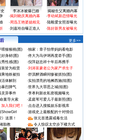
情史
李冰冰被爆已婚
揭秘生父离婚内幕
孕
·
揭刘晓庆离婚内幕
·
李幼斌新恋情曝光
婚
·
周迅王艳婆媳相见
·
陆毅爱女照首曝光
折
·
刘嘉玲自曝正造人
·
陈好新男友被曝光
 后
更多>>
喂猕猴桃(图)
·
独家：章子怡带妈妈看电影
好身材(图)
·
佟大为马伊琍再度牵手(图)
秀性感(图)
·
倪萍赵忠祥十年后再携手
服装皆为租赁
·
刘涛富豪老公为家产求生子
颜乘地铁被拍
·
舒淇醉酒瞬间惨被抓拍(图)
做活体解剖
·
实拍漂亮的地摊西施(组图)
的暴烈脾气
·
世界九大罪恶之城(组图)
遇灵异事件
·
李孝利新欢私密视频曝光
成命案导火索
·
孟庭苇可爱儿子最新照(图)
：加入我们吧！
·
点击进入搜狐娱乐影视库
howGirl
·
游戏史上最般配的十对情侣
2》送票！
·
张元首透露戒毒生活
湘胎教
·
令人惊叹太空步下楼方式