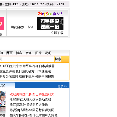
客
-
微博
-
BBS
-
说吧
-
ChinaRen
-
搜狗
-
17173
网友自建DJ专辑
立即下载
版
闻
网页
博客
音乐
图片
说吧
长
邓玉娇失踪
朝鲜军事演习
日本兵赎罪
改温总讲话
夏日减肥秘方
日本瘦脸法
中共卧底结局
慈禧不快乐
侵略中国报告
更多>>
·
欧冠决赛盘口解读 巴萨赢面稍大
·
段暄
|
拜仁大投入这次是动真格
·
徐江
|
高洪波另类图片大派送
·
孙贤禄
|
高洪波组队思想值得赞同
·
颜晓华
|
科比队友什么时候可支持他
可归