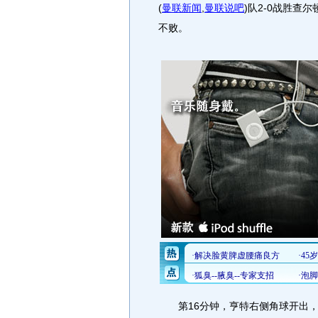
(
曼联新闻
,
曼联说吧
)
队2-0战胜查
不败。
第16分钟，亨特右侧角球开出，