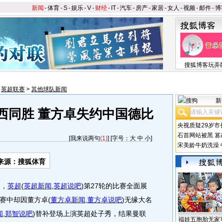
新闻
-
体育
-
S
-
娱乐
-
V
-
财经
-
IT
-
汽车
-
房产
-
家居
-
女人
-
视频
-
邮件
-
博
搜狐博客玩弄
>
英超联赛
>
其他球队新闻
新
西同胜 董方卓失约中国德比
央视质疑29岁市
石首网站被黑
篡
[
我来说两句
(1)
] [字号：
大
中
小
]
宋美龄牛奶洗澡
来源：搜狐体育
晨，
英超
(
英超新闻
,
英超说吧
)
第27轮的比赛全面展
赛中却因董方卓
(
董方卓新闻
,
董方卓说吧
)
无缘大名
闻
,
郑智说吧
)
替补登场上演英超处子秀，结果曼联
福娃五胞胎无家