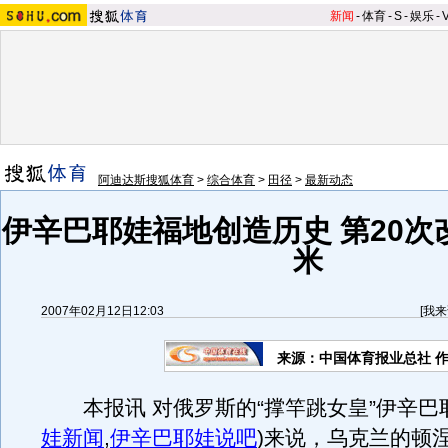
新闻
-
体育
-
S
-
娱乐
-
阿迪达斯搜狐体育
>
综合体育
>
田径
>
最新动态
伊辛巴耶娃福地创造历史 第20次改
米
2007年02月12日12:03
[
我来
来源：中国体育报业总社 
本报讯 对俄罗斯的“撑竿跳女皇”伊辛巴
娃新闻
,
伊辛巴耶娃说吧
)
来说，乌克兰的顿