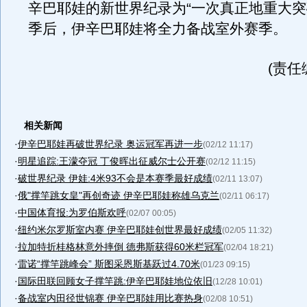
辛巴耶娃的新世界纪录为“一次真正地重大突
季后，伊辛巴耶娃将全力备战室外赛季。
(责任
相关新闻
·
伊辛巴耶娃再破世界纪录 奥运冠军再进一步
(02/12 11:17)
·
明星追踪:王濛夺冠 丁俊晖出征威尔士公开赛
(02/12 11:15)
·
破世界纪录 伊娃:4米93不会是本赛季最好成绩
(02/11 13:07)
·
俄"撑竿跳女皇"再创奇迹 伊辛巴耶娃称雄乌克兰
(02/11 06:17)
·
中国体育报:为罗伯斯欢呼
(02/07 00:05)
·
纽约米尔罗斯室内赛 伊辛巴耶娃创世界最好成绩
(02/05 11:32)
·
拉加特折桂格林意外摔倒 德弗斯获得60米栏冠军
(02/04 18:21)
·
雷诺“撑竿跳峰会” 斯图采恩斯基跃过4.70米
(01/23 09:15)
·
国际田联回顾女子撑竿跳:伊辛巴耶娃地位依旧
(12/28 10:01)
·
备战室内田径世锦赛 伊辛巴耶娃用比赛热身
(02/08 10:51)