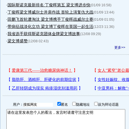
·
国际斯诺克最新排名:丁俊晖第五 梁文博进步快
(01/09 16:58)
·
丁俊晖梁文博威尔士并肩作战 首轮上演复仇大战
(01/09 13:44)
·
田鹏飞首轮遭淘汰 梁文博携手丁俊晖战威尔士赛
(01/09 01:05)
·
带病征战淡化立功 梁文博丁俊晖在英国一起生活
(12/23 11:36)
·
我省选手获得斯诺克团体金牌梁文博故事
(12/08 09:29)
·
梁文博盛赞
(12/08 02:43)
更多>>
用户：
匿名
隐藏地址
设为辩论话题