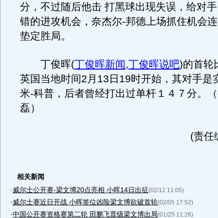
分，不过随后他击 打黑球出现失误，给对
错的进攻机会，奈杰尔-邦德上场抓住机会
垫定胜局。
丁俊晖
(
丁俊晖新闻
,
丁俊晖说吧
)
的首轮
英国当地时间2月13日19时开始，其对手是
米-科普，后者曾经打出过单杆１４７分。（
磊）
(责任
相关新闻
·
威尔士公开赛-梁文博20点亮相 小晖14日出征
(02/12 11:05)
·
威尔士赛近日开战 小晖签位凶险梁文博欲破首轮
(02/05 17:52)
·
中国公开赛资格赛第二轮 田鹏飞晋级梁文博出局
(01/25 11:26)