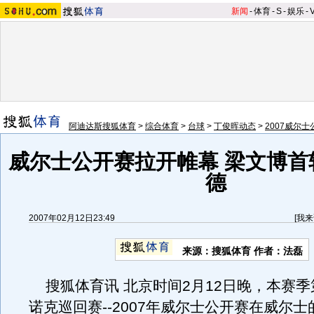
新闻
-
体育
-
S
-
娱乐
-
阿迪达斯搜狐体育
>
综合体育
>
台球
>
丁俊晖动态
>
2007威尔士
威尔士公开赛拉开帷幕 梁文博首轮
德
2007年02月12日23:49
[
我来
来源：搜狐体育 作者：法磊
搜狐体育讯 北京时间2月12日晚，本赛季
诺克巡回赛--2007年威尔士公开赛在威尔