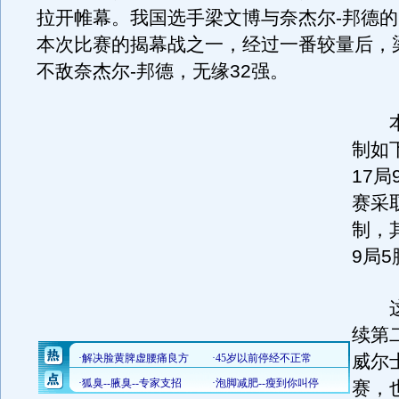
拉开帷幕。我国选手梁文博与奈杰尔-邦德
本次比赛的揭幕战之一，经过一番较量后，梁
不敌奈杰尔-邦德，无缘32强。
本
制如
17
赛采取
制，
9局
这
续第
威尔
赛，