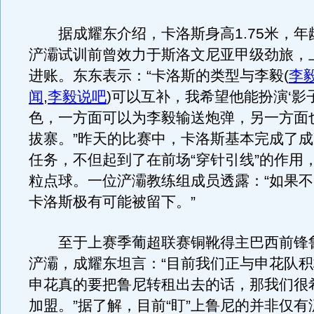
据成耀东介绍，卡洛斯身高1.75米，年龄
浐灞试训前曾效力于斯洛文尼亚甲级劲旅，
进账。东东表示：“卡洛斯的类型与李毅
(
李
闻
,
李毅说吧
)
可以互补，我希望他能扮演‘影
色，一方面可以为李毅输送炮弹，另一方面
拔寨。”昨天的比赛中，卡洛斯基本完成了
任务，不但起到了在前场“穿针引线”的作用
粒点球。一位浐灞教练组成员透露：“如果
卡洛斯极有可能被留下。”
至于上赛季葡超联赛铜靴得主巴西前锋
浐灞，成耀东坦言：“目前我们正与申花队
申花真的要把鲁尼转租出去的话，那我们很
加盟。”据了解，目前“盯”上鲁尼的并非仅