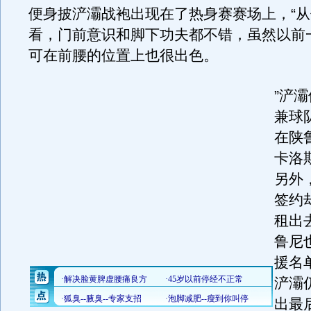
便身披浐灞战袍出现在了热身赛赛场上，“
看，门前意识和脚下功夫都不错，虽然以前
可在前腰的位置上也很出色。
”浐
兼球
在陕
卡洛
另外
签约
租出
鲁尼
援名
浐灞
出最