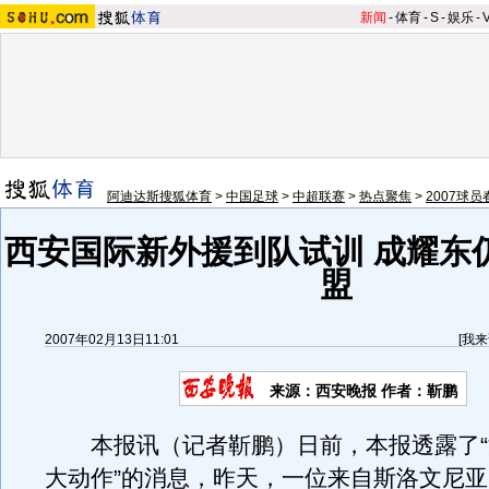
新闻
-
体育
-
S
-
娱乐
-
阿迪达斯搜狐体育
>
中国足球
>
中超联赛
>
热点聚焦
>
2007球
西安国际新外援到队试训 成耀东
盟
2007年02月13日11:01
[
我来
来源：西安晚报 作者：靳鹏
本报讯（记者靳鹏）日前，本报透露了“
大动作”的消息，昨天，一位来自斯洛文尼