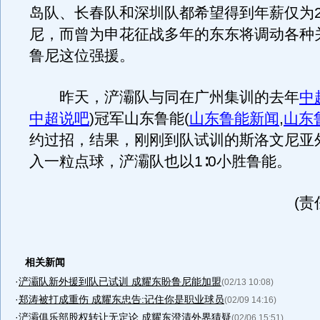
岛队、长春队和深圳队都希望得到年薪仅为2
尼，而曾为申花征战多年的东东将调动各种
鲁尼这位强援。
昨天，浐灞队与同在广州集训的去年
中
中超说吧
)
冠军山东鲁能
(
山东鲁能新闻
,
山东
约过招，结果，刚刚到队试训的斯洛文尼亚
入一粒点球，浐灞队也以1∶0小胜鲁能。
(责
相关新闻
·
浐灞队新外援到队已试训 成耀东盼鲁尼能加盟
(02/13 10:08)
·
郑涛被打成重伤 成耀东忠告:记住你是职业球员
(02/09 14:16)
·
浐灞俱乐部股权转让无定论 成耀东澄清外界猜疑
(02/06 15:51)