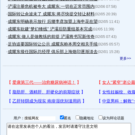
·
浐灞注册危机被夸大 成耀东:一切在正常范围内
(02/06 07:58)
·
国际转让余波未了 成耀东:将尽快提交转让材料
(02/05 20:39)
·
成耀东明确表示放行 后腰李彦加盟上海申花在望
(02/05 11:41)
·
成耀东欲建“梦幻锋线” 浐灞后防重组基本完成
(02/05 11:39)
·
成耀东:做人是做教练的前提 浐灞将书写新传奇
(02/05 07:43)
·
足协追要国际转让公示 成耀东称本周交相关手续
(02/05 05:57)
·
成耀东接任国际总经理 俱乐部上海烙印逐渐淡去
(02/01 15:28)
更多>>
用户：
匿名
隐藏地址
设为辩论话题