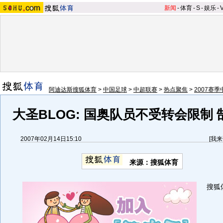
新闻
-
体育
-
S
-
娱乐
-
阿迪达斯搜狐体育
>
中国足球
>
中超联赛
>
热点聚焦
>
2007赛
大圣BLOG:
国奥队员不受转会限制 
2007年02月14日15:10
[
我来
来源：搜狐体育
搜狐