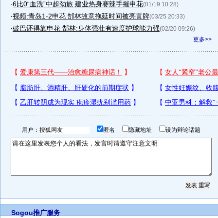
·
6比0“血洗”中超劲旅 建业热身赛辣手摧申花
(01/19 10:28)
·
视频:青岛1-2申花 郜林故意拖延时间被亮黄牌
(03/25 20:33)
·
破巴还得靠申花 郜林:身体强壮有速度护球能力强
(02/20 09:26)
更多>>
用户：
匿名
隐藏地址
设为辩论话题
Sogou推广服务