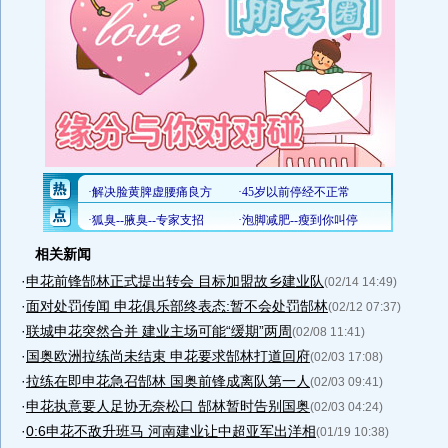
相关新闻
·
申花前锋郜林正式提出转会 目标加盟故乡建业队
(02/14 14:49)
·
面对处罚传闻 申花俱乐部终表态:暂不会处罚郜林
(02/12 07:37)
·
联城申花突然合并 建业主场可能“缓期”两周
(02/08 11:41)
·
国奥欧洲拉练尚未结束 申花要求郜林打道回府
(02/03 17:08)
·
拉练在即申花急召郜林 国奥前锋成离队第一人
(02/03 09:41)
·
申花执意要人足协无奈松口 郜林暂时告别国奥
(02/03 04:24)
·
0:6申花不敌升班马 河南建业让中超亚军出洋相
(01/19 10:38)