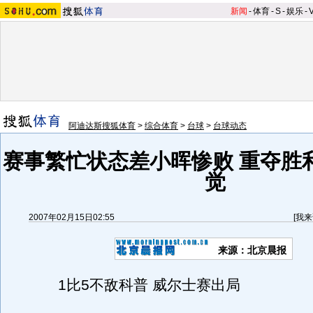
新闻
-
体育
-
S
-
娱乐
-
阿迪达斯搜狐体育
>
综合体育
>
台球
>
台球动态
赛事繁忙状态差小晖惨败 重夺胜
觉
2007年02月15日02:55
[
我来
来源：北京晨报
1比5不敌科普 威尔士赛出局