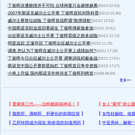
·
丁俊晖连遭败绩并不可怕 台球神童只会越挫越勇
(02/14 22:53)
·
2007年斯诺克威尔士公开赛 丁俊晖首轮对阵科普
(02/12 22:40)
·
威尔士赛签位凶险 丁俊晖首战即遇“散弹猎枪”
(02/12 15:52)
·
中国斯诺克职业巡回赛诞生 丁俊晖傅家俊参加
(02/12 15:41)
·
出征斯诺克威尔士公开赛 丁俊晖晋级之路多凶险
(02/12 12:12)
·
明星追踪:王濛夺冠 丁俊晖出征威尔士公开赛
(02/12 11:15)
·
调查:您认为丁俊晖在威尔士公开赛上成绩如何?
(02/11 17:29)
·
丁俊晖今日出征威尔士公开赛 调整训练积极备战
(02/11 17:01)
·
斯诺克中国公开赛群星灿烂 丁俊晖首日争夺资格
(02/10 17:27)
·
小将上升猛 国内斯诺克年终排名丁俊晖列榜首
(02/09 08:54)
更多>>