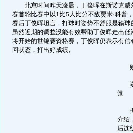
北京时间昨天凌晨，丁俊晖在斯诺克威
赛首轮比赛中以1比5大比分不敌贾米·科普，
赛后丁俊晖坦言，打球时姿势不舒服是输球
虽然近期的调整没能有效帮助丁俊晖走出低
将开始的世锦赛资格赛，丁俊晖仍表示有信
回状态，打出好成绩。
败
姿
觉
据
介绍
后连