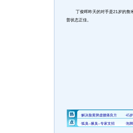
丁俊晖昨天的对手是21岁的詹米·
普状态正佳。