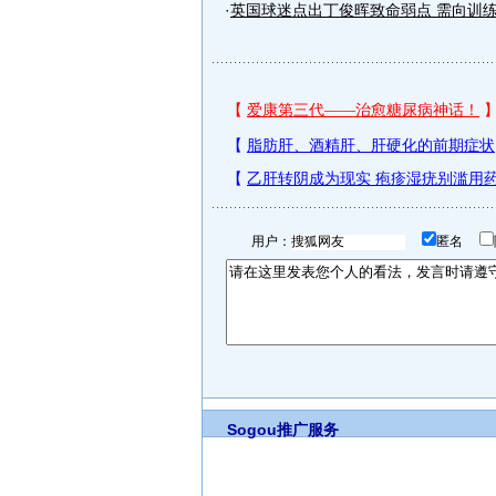
·
英国球迷点出丁俊晖致命弱点 需向训
用户：
匿名
Sogou推广服务