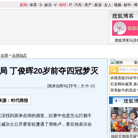
新闻
-
体育
-
S
-
娱乐
-
V
-
财经
-
IT
-
汽车
-
房产
-
家居
-
女人
-
视频
-
邮件
-
博
搜狐博客玩弄
>
台球
>
台球动态
新
局 丁俊晖20岁前夺四冠梦灭
央视质疑29岁市
石首网站被黑
篡
[
我来说两句
] [字号：
大
中
小
]
宋美龄牛奶洗澡
来源：时代商报
没找到原来击球的感觉，比赛中也是怎么打都不
在威尔士公开赛首轮遭遇了滑铁卢，赛后他表示自
福娃五胞胎无家