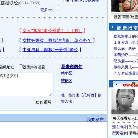
丁俊晖台球比赛直播
练搭档取经
(02/14 08:59)
更多>>
新版“西游”绝
健 康 指 南
我来说两句
隐藏地址
设为辩论话题
精华区
辩论区
唯一能打出【范特西】的
输入法！
每天在吞别人
我要发布
漂在海外
|
为什
型男索女
|
晒晒