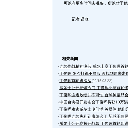
可以有更多时间去准备，所以对于他
记者 吕爽
相关新闻
·
连续作战精神疲劳 威尔士赛丁俊晖首
·
丁俊晖:怎么打都不舒服 没找到原来击
·
丁俊晖首轮遭淘汰
(02/15 03:22)
·
威尔士公开赛爆冷门 丁俊晖比赛首轮
·
丁俊晖连遭败绩并不可怕 台球神童只
·
中国台协召开发布会丁俊晖将获10万
·
丁俊晖难逃威尔士冷门潮 英媒体:他们
·
丁俊晖连续失利到底怎么了 新球王急
·
威尔士公开赛拉开战幕 丁俊晖首轮即