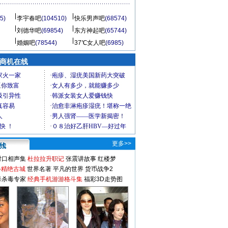
5)
李宇春吧
(104510)
快乐男声吧
(68574)
刘德华吧
(69854)
东方神起吧
(65744)
婚姻吧
(78544)
37℃女人吧
(6985)
商机在线
更多>>
对口相声集
杜拉拉升职记
张震讲故事
红楼梦
-精绝古城
世界名著
平凡的世界
货币战争2
毒杀毒专家
经典手机游游格斗集
福彩3D走势图