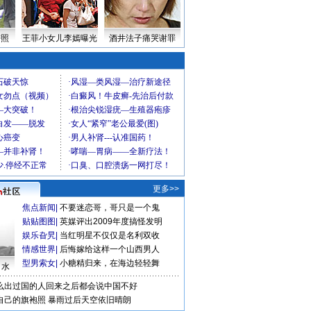
密照
王菲小女儿李嫣曝光
酒井法子痛哭谢罪
更多>>
焦点新闻
|
不要迷恋哥，哥只是一个鬼
贴贴图图
|
英媒评出2009年度搞怪发明
娱乐旮旯
|
当红明星不仅仅是名利双收
情感世界
|
后悔嫁给这样一个山西男人
型男索女
|
小糖精归来，在海边轻轻舞
口水
么出过国的人回来之后都会说中国不好
自己的旗袍照
暴雨过后天空依旧晴朗