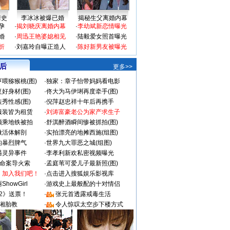
情史
李冰冰被爆已婚
揭秘生父离婚内幕
孕
·
揭刘晓庆离婚内幕
·
李幼斌新恋情曝光
婚
·
周迅王艳婆媳相见
·
陆毅爱女照首曝光
折
·
刘嘉玲自曝正造人
·
陈好新男友被曝光
 后
更多>>
喂猕猴桃(图)
·
独家：章子怡带妈妈看电影
好身材(图)
·
佟大为马伊琍再度牵手(图)
秀性感(图)
·
倪萍赵忠祥十年后再携手
服装皆为租赁
·
刘涛富豪老公为家产求生子
颜乘地铁被拍
·
舒淇醉酒瞬间惨被抓拍(图)
做活体解剖
·
实拍漂亮的地摊西施(组图)
的暴烈脾气
·
世界九大罪恶之城(组图)
遇灵异事件
·
李孝利新欢私密视频曝光
成命案导火索
·
孟庭苇可爱儿子最新照(图)
：加入我们吧！
·
点击进入搜狐娱乐影视库
howGirl
·
游戏史上最般配的十对情侣
2》送票！
·
张元首透露戒毒生活
湘胎教
·
令人惊叹太空步下楼方式