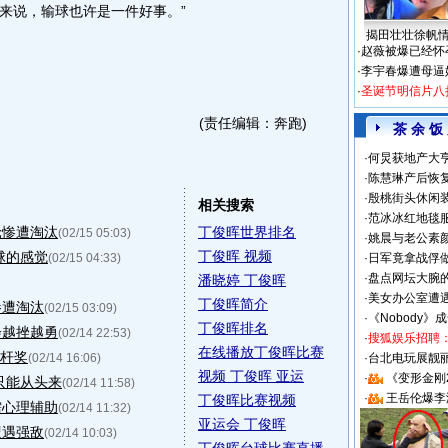
来说，输球也许是一件好事。”
揭田壮壮徐帆
·
赵薇被爆已经怀
·
李宇春爆遭母逼
·
圣诞节明信片八
(责任编辑：奔跑)
茶 余 饭
·
何炅获地产大亨
·
陈慧琳产后恢复
·
殷桃街头休闲装
相关搜索
·
范冰冰红地毯
轮惨遭淘汰
丁俊晖世界排名
(02/15 05:03)
·
姚晨与老公素
丁俊晖 视频
球的感觉
(02/15 04:33)
·
日军竟拿战俘
·
盘点网坛大腕
潘晓婷 丁俊晖
·
美女办公室遭
丁俊晖简介
惨遭淘汰
(02/15 03:09)
·
《Nobody》
丁俊晖排名
会越挫越勇
(02/14 22:53)
·
搜狐娱乐招聘
在线播放丁俊晖比赛
满杆奖
(02/14 16:06)
·
台北电玩展靓丽S
视频 丁俊晖 亚运
·
《变形金刚
只能从头来
(02/14 11:58)
·
王岳伦爆李
丁俊晖比赛视频
需心理辅助
(02/14 11:32)
亚运会 丁俊晖
遭遇强敌
(02/14 10:03)