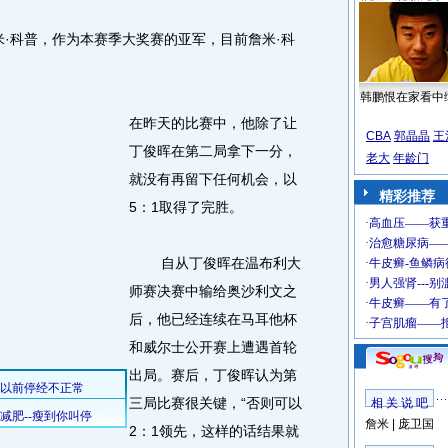
科普，作为本赛季大奖赛的亚军，目前詹米·科
韩鹏恨在家看中
在昨天的比赛中，他除了让
CBA
郭晶晶
王
丁俊晖在第二局拿下一分，
老大
年龄门
就没有再留下任何机会，以
精彩推荐
5：1取得了完胜。
自从丁俊晖在温布利大
师赛决赛中输给奥沙利文之
后，他已经连续在马耳他杯
和威尔士公开赛上遭遇首轮
出局。赛后，丁俊晖认为第
三局比赛很关键，“否则可以
相 关 说 吧
詹米
|
庞卫国
2：1领先，这样的话结果就