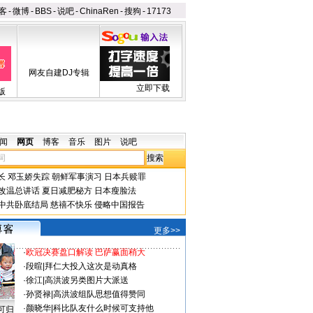
客
-
微博
-
BBS
-
说吧
-
ChinaRen
-
搜狗
-
17173
网友自建DJ专辑
立即下载
版
闻
网页
博客
音乐
图片
说吧
长
邓玉娇失踪
朝鲜军事演习
日本兵赎罪
改温总讲话
夏日减肥秘方
日本瘦脸法
中共卧底结局
慈禧不快乐
侵略中国报告
更多>>
·
欧冠决赛盘口解读 巴萨赢面稍大
·
段暄
|
拜仁大投入这次是动真格
·
徐江
|
高洪波另类图片大派送
·
孙贤禄
|
高洪波组队思想值得赞同
·
颜晓华
|
科比队友什么时候可支持他
可归