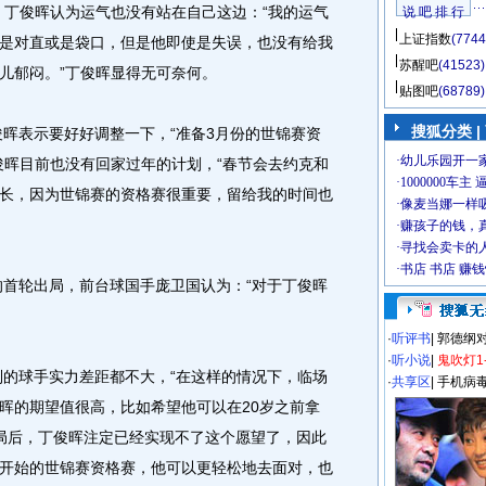
，丁俊晖认为运气也没有站在自己这边：“我的运气
说 吧 排 行
上证指数
(7744
是对直或是袋口，但是他即使是失误，也没有给我
苏醒吧
(41523)
儿郁闷。”丁俊晖显得无可奈何。
贴图吧
(68789)
搜狐分类
|
表示要好好调整一下，“准备3月份的世锦赛资
俊晖目前也没有回家过年的计划，“春节会去约克和
长，因为世锦赛的资格赛很重要，留给我的时间也
轮出局，前台球国手庞卫国认为：“对于丁俊晖
·
听评书
|
郭德纲
·
听小说
|
鬼吹灯1
球手实力差距都不大，“在这样的情况下，临场
·
共享区
|
手机病
晖的期望值很高，比如希望他可以在20岁之前拿
局后，丁俊晖注定已经实现不了这个愿望了，因此
开始的世锦赛资格赛，他可以更轻松地去面对，也