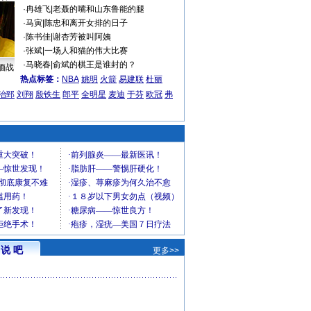
·
冉雄飞
|
老聂的嘴和山东鲁能的腿
·
马寅
|
陈忠和离开女排的日子
·
陈书佳
|
谢杏芳被叫阿姨
·
张斌
|
一场人和猫的伟大比赛
·
马晓春
|
俞斌的棋王是谁封的？
缅战
热点标签：
NBA
姚明
火箭
易建联
杜丽
治郅
刘翔
殷铁生
郎平
全明星
麦迪
于芬
欧冠
弗
说 吧
更多>>