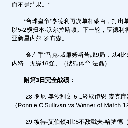
而不是结果。”
“台球皇帝”亨德利再次单杆破百，打出单
以5-2横扫本-沃尔拉斯顿。下一轮，亨德利
亚新星内尔-罗布森。
“金左手”马克-威廉姆斯苦战9局，以4比
内特，无缘16强。（搜狐体育 法磊）
附第3日完全战绩：
28 罗尼-奥沙利文 5-1轻取伊恩-麦克库
（Ronnie O'Sullivan vs Winner of Match 
29 彼得-艾伯顿4比5不敌戴夫-哈罗德（Pet