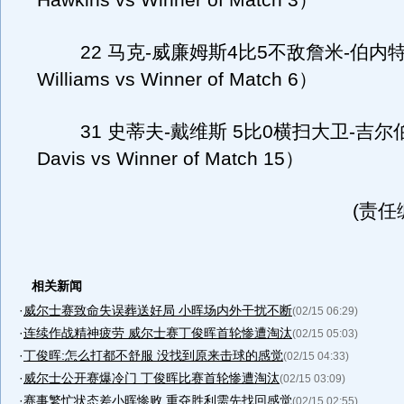
Hawkins vs Winner of Match 3）
22 马克-威廉姆斯4比5不敌詹米-伯内特（
Williams vs Winner of Match 6）
31 史蒂夫-戴维斯 5比0横扫大卫-吉尔伯特
Davis vs Winner of Match 15）
(责任
相关新闻
·
威尔士赛致命失误葬送好局 小晖场内外干扰不断
(02/15 06:29)
·
连续作战精神疲劳 威尔士赛丁俊晖首轮惨遭淘汰
(02/15 05:03)
·
丁俊晖:怎么打都不舒服 没找到原来击球的感觉
(02/15 04:33)
·
威尔士公开赛爆冷门 丁俊晖比赛首轮惨遭淘汰
(02/15 03:09)
·
赛事繁忙状态差小晖惨败 重夺胜利需先找回感觉
(02/15 02:55)