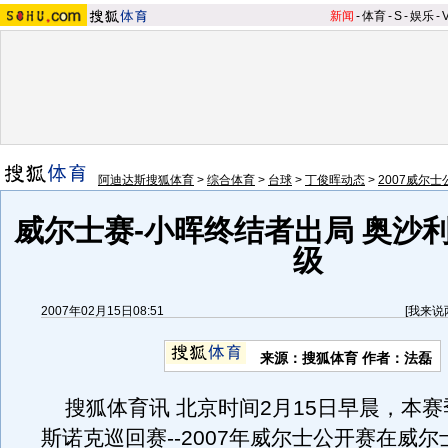
新闻
-
体育
-
S
-
娱乐
-
阿迪达斯搜狐体育
>
综合体育
>
台球
>
丁俊晖动态
>
2007威尔士
威尔士赛-小晖终结者出局 奥沙
级
2007年02月15日08:51
[
我来说
来源：搜狐体育 作者：法磊
搜狐体育讯 北京时间2月15日早晨，本赛
斯诺克巡回赛--2007年威尔士公开赛在威