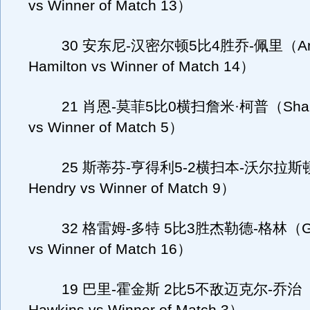
vs Winner of Match 13）
30 安东尼-汉密尔顿5比4胜乔-佩里（Ant
Hamilton vs Winner of Match 14）
21 肖恩-莫菲5比0横扫詹米·柯普（Shaun
vs Winner of Match 5）
25 斯蒂芬-亨得利5-2横扫本-沃尔拉斯顿（
Hendry vs Winner of Match 9）
32 格雷姆-多特 5比3胜杰勒德-格林（Grae
vs Winner of Match 16）
19 巴里-霍金斯 2比5不敌迈克尔-乔治（B