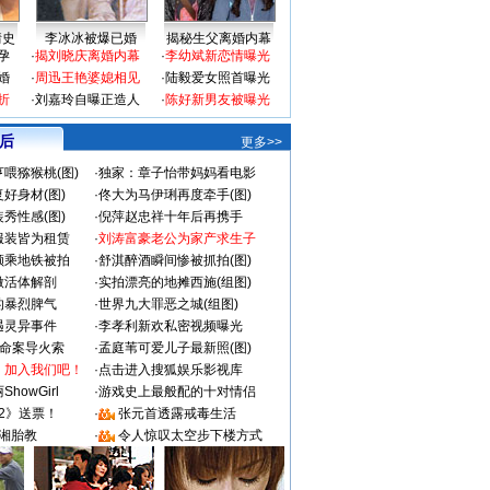
情史
李冰冰被爆已婚
揭秘生父离婚内幕
孕
·
揭刘晓庆离婚内幕
·
李幼斌新恋情曝光
婚
·
周迅王艳婆媳相见
·
陆毅爱女照首曝光
折
·
刘嘉玲自曝正造人
·
陈好新男友被曝光
 后
更多>>
喂猕猴桃(图)
·
独家：章子怡带妈妈看电影
好身材(图)
·
佟大为马伊琍再度牵手(图)
秀性感(图)
·
倪萍赵忠祥十年后再携手
服装皆为租赁
·
刘涛富豪老公为家产求生子
颜乘地铁被拍
·
舒淇醉酒瞬间惨被抓拍(图)
做活体解剖
·
实拍漂亮的地摊西施(组图)
的暴烈脾气
·
世界九大罪恶之城(组图)
遇灵异事件
·
李孝利新欢私密视频曝光
成命案导火索
·
孟庭苇可爱儿子最新照(图)
：加入我们吧！
·
点击进入搜狐娱乐影视库
howGirl
·
游戏史上最般配的十对情侣
2》送票！
·
张元首透露戒毒生活
湘胎教
·
令人惊叹太空步下楼方式