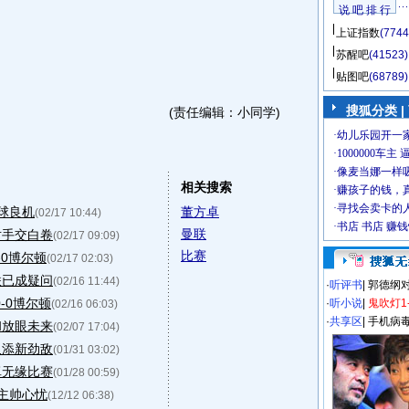
说 吧 排 行
上证指数
(7744
苏醒吧
(41523)
贴图吧
(68789)
搜狐分类
|
(责任编辑：小同学)
相关搜索
球良机
董方卓
(02/17 10:44)
曼联
对手交白卷
(02/17 09:09)
比赛
-0博尔顿
(02/17 02:03)
联已成疑问
(02/16 11:44)
·
听评书
|
郭德纲
-0博尔顿
·
听小说
|
鬼吹灯1
(02/16 06:03)
·
共享区
|
手机病
和放眼未来
(02/07 17:04)
又添新劲敌
(01/31 03:02)
卓无缘比赛
(01/28 00:59)
主帅心忧
(12/12 06:38)