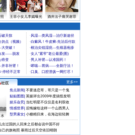
密照
王菲小女儿李嫣曝光
酒井法子痛哭谢罪
更多>>
焦点新闻
|
不要迷恋哥，哥只是一个鬼
贴贴图图
|
英媒评出2009年度搞怪发明
娱乐旮旯
|
当红明星不仅仅是名利双收
情感世界
|
后悔嫁给这样一个山西男人
型男索女
|
小糖精归来，在海边轻轻舞
口水
么出过国的人回来之后都会说中国不好
自己的旗袍照
暴雨过后天空依旧晴朗