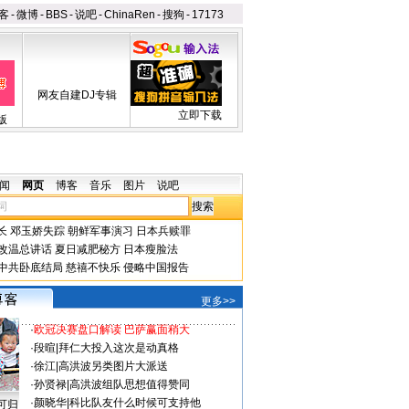
客
-
微博
-
BBS
-
说吧
-
ChinaRen
-
搜狗
-
17173
网友自建DJ专辑
立即下载
版
闻
网页
博客
音乐
图片
说吧
长
邓玉娇失踪
朝鲜军事演习
日本兵赎罪
改温总讲话
夏日减肥秘方
日本瘦脸法
中共卧底结局
慈禧不快乐
侵略中国报告
更多>>
·
欧冠决赛盘口解读 巴萨赢面稍大
·
段暄
|
拜仁大投入这次是动真格
·
徐江
|
高洪波另类图片大派送
·
孙贤禄
|
高洪波组队思想值得赞同
·
颜晓华
|
科比队友什么时候可支持他
可归