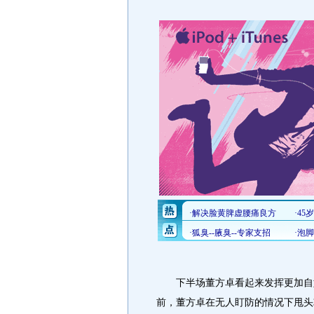
下半场董方卓看起来发挥更加自如
前，董方卓在无人盯防的情况下甩头