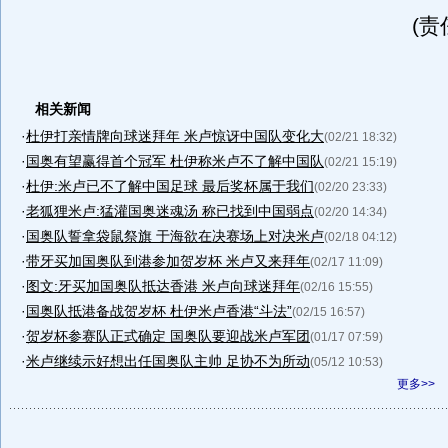
(责
相关新闻
·
杜伊打亲情牌向球迷拜年 米卢惊讶中国队变化大
(02/21 18:32)
·
国奥有望赢得首个冠军 杜伊称米卢不了解中国队
(02/21 15:19)
·
杜伊:米卢已不了解中国足球 最后奖杯属于我们
(02/20 23:33)
·
老狐狸米卢:猛灌国奥迷魂汤 称已找到中国弱点
(02/20 14:34)
·
国奥队誓拿袋鼠祭旗 于海欲在决赛场上对决米卢
(02/18 04:12)
·
带牙买加国奥队到港参加贺岁杯 米卢又来拜年
(02/17 11:09)
·
图文:牙买加国奥队抵达香港 米卢向球迷拜年
(02/16 15:55)
·
国奥队抵港备战贺岁杯 杜伊米卢香港“斗法”
(02/15 16:57)
·
贺岁杯参赛队正式确定 国奥队要迎战米卢军团
(01/17 07:59)
·
米卢继续示好想出任国奥队主帅 足协不为所动
(05/12 10:53)
更多>>