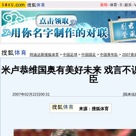
新闻
-
体育
-
S
-
娱乐
-
阿迪达斯搜狐体育
>
中国足球
>
中国国足
>
中国青年队
>
2007
米卢恭维国奥有美好未来 戏言不
臣
2007年02月22日00:31
[
我来说
来源：搜狐体育