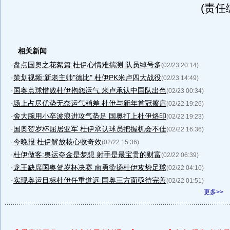
(责任
相关新闻
·
盘点国奥之花絮篇:杜伊心情难揣测 队员绰号多
(02/23 20:14)
·
策划视频:新老主帅"德比" 杜伊PK米卢四大战役
(02/23 14:49)
·
国奥点球惜败杜伊抱怨运气 米卢承认中国队出色
(02/23 00:34)
·
场上占尽优势无奈运气稍差 杜伊与新年首冠擦肩
(02/22 19:26)
·
舍大腕用小卒波浪进攻气势足 国奥打上杜伊烙印
(02/22 19:23)
·
国奥贺岁杯屈居亚军 杜伊承认球员把握机会不佳
(02/22 16:36)
·
今晚报:杜伊解放核心收奇效
(02/22 15:36)
·
杜伊做客:奥运夺金是梦想 射手是最宝贵的财富
(02/22 06:39)
·
龙王缺席国奥贺岁杯决赛 南勇赞扬杜伊攻势足球
(02/22 04:10)
·
实现奥运目标杜伊任重道远 国奥三方面亟待完善
(02/22 01:51)
更多>>