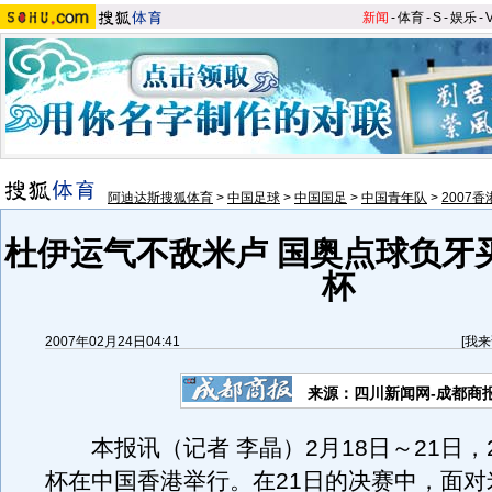
新闻
-
体育
-
S
-
娱乐
-
阿迪达斯搜狐体育
>
中国足球
>
中国国足
>
中国青年队
>
2007
杜伊运气不敌米卢 国奥点球负牙
杯
2007年02月24日04:41
[
我来
来源：四川新闻网-成都商
本报讯（记者 李晶）2月18日～21日，2
杯在中国香港举行。在21日的决赛中，面对