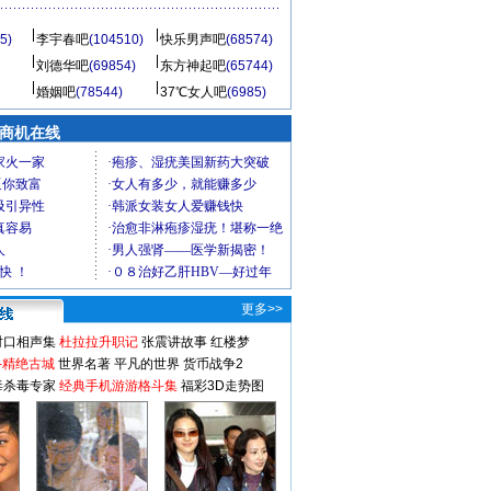
5)
李宇春吧
(104510)
快乐男声吧
(68574)
刘德华吧
(69854)
东方神起吧
(65744)
婚姻吧
(78544)
37℃女人吧
(6985)
商机在线
更多>>
对口相声集
杜拉拉升职记
张震讲故事
红楼梦
-精绝古城
世界名著
平凡的世界
货币战争2
毒杀毒专家
经典手机游游格斗集
福彩3D走势图