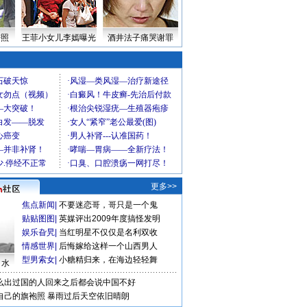
密照
王菲小女儿李嫣曝光
酒井法子痛哭谢罪
更多>>
焦点新闻
|
不要迷恋哥，哥只是一个鬼
贴贴图图
|
英媒评出2009年度搞怪发明
娱乐旮旯
|
当红明星不仅仅是名利双收
情感世界
|
后悔嫁给这样一个山西男人
型男索女
|
小糖精归来，在海边轻轻舞
口水
么出过国的人回来之后都会说中国不好
自己的旗袍照
暴雨过后天空依旧晴朗