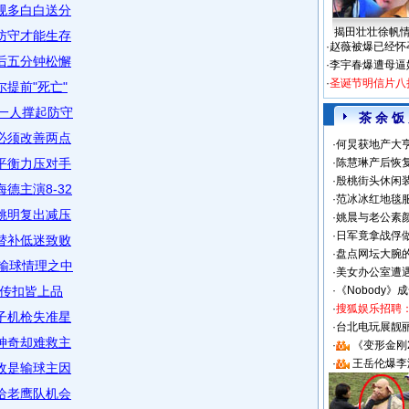
规多白白送分
揭田壮壮徐帆
防守才能生存
·
赵薇被爆已经怀
后五分钟松懈
·
李宇春爆遭母逼
·
圣诞节明信片八
提前"死亡"
叔一人撑起防守
茶 余 饭
必须改善两点
·
何炅获地产大亨
平衡力压对手
·
陈慧琳产后恢复
·
殷桃街头休闲装
德主演8-32
·
范冰冰红地毯
姚明复出减压
·
姚晨与老公素
·
日军竟拿战俘
替补低迷致败
·
盘点网坛大腕
佳输球情理之中
·
美女办公室遭
斯传扣皆上品
·
《Nobody》
·
搜狐娱乐招聘
子机枪失准星
·
台北电玩展靓丽S
神奇却难救主
·
《变形金刚
·
王岳伦爆李
敌是输球主因
给老鹰队机会