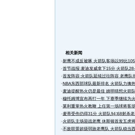
相关新闻
·
射鹰不成反被啄 火箭队客场以99比10
·
首节战报:麦迪发威拿下15分 火箭队28-
·
首发阵容:火箭队延续过往阵容 老鹰队
·
NBA东西部球队最新排名 火箭队力擒
·
麦迪提醒热火仍是最佳 姚明猜想火箭
·
穆托姆博宣布再打一年 下赛季继续为
·
莱利重掌热火教鞭 上任第一场球将客
·
麦蒂受伤仍得31分 火箭队94∶68射杀
·
火箭队主场迎战老鹰 休斯顿首发五虎
·
不敌联盟超级弱旅老鹰队 火箭队稳当