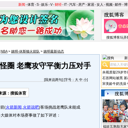
新闻
-
体育
-
S
-
娱乐
-
V
-
财经
-
IT
-
汽车
-
房产
-
家居
-
女人
-
视频
-
邮件
-
博
搜狐博客玩弄
>
NBA
>
姚明-休斯顿火箭队
>
姚明最新动态
新
怪圈 老鹰攻守平衡力压对手
央视质疑29岁市
石首网站被黑
篡
[
我来说两句
] [字号：
大
中
小
]
宋美龄牛奶洗澡
来源：搜狐体育
火箭
(
火箭新闻
,
火箭说吧
)
客场挑战老鹰队未能成
国各大媒体对本场赛事做了如下评述：
福娃五胞胎无家