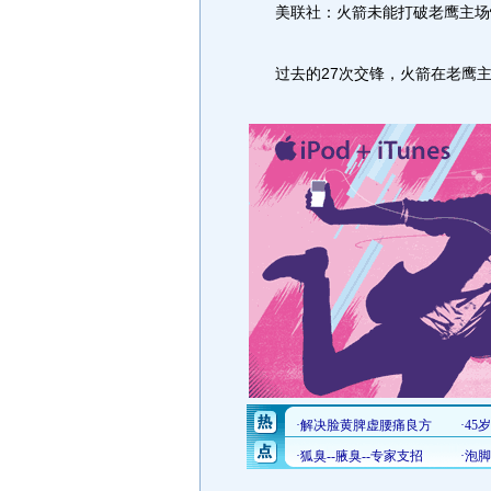
美联社：火箭未能打破老鹰主场
过去的27次交锋，火箭在老鹰主