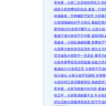
·
美专家：火箭二次进攻软弱无力 犯
·
战胜火箭老鹰找到自信 麦迪：打好
·
休城媒体：范帅喊防守徒劳 火箭最
·
火箭强项输给对手大弱点 最稳巴蒂尔
·
霍华德19分表现可圈可点 火箭大
·
麦迪不满火箭攻守不均衡 直陈球队
·
美媒体：火箭队难破怪圈 老鹰攻守
·
火箭两大角色球员玩消失 维尔士与海
·
范甘迪批火箭防守一无是处 要求为
·
火箭本赛季首负东部鱼腩 轻敌大意
·
麦迪砍37分发挥正常 火箭防守不
·
四大镜头-火箭大叔罕见跳投 史密
·
火箭街球王表演看家绝技 海德歪把
·
美专家：火箭为轻敌付出代价 麦迪
·
张卫平：火箭客场能量不足 扑火轻
·
评论员称火箭输球有前兆 防守不佳