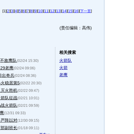
[1][
2
][
3
][
4
][
5
][
6
][
7
][
8
][
9
][
10
][
11
][
12
][
13
][
14
][
15
][
16
][
下一页
]
(责任编辑：高伟)
相关搜索
5不敌鹰队
火箭队
(02/24 15:30)
火箭
29老鹰
(02/24 09:06)
老鹰
排出奇兵
(02/24 08:36)
热火稳居第5
(02/22 20:30)
队灭火胜机
(02/22 09:47)
火箭队征战
(02/21 10:01)
场战火箭队
(02/21 09:59)
老鹰
(12/31 09:33)
将严阵以对
(12/30 09:15)
西部副班长
(01/18 09:11)