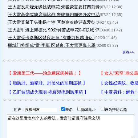
·
王大雷发高烧无缘挑战申花 朱骏豪言要打四前锋
(07/22 12:38)
·
王大雷高烧或缺席德比战 朱骏挟四前锋强攻申花
(07/22 12:35)
·
王大雷莫希干头张扬个性 区楚良冷静评说爱徒
(04/27 09:45)
·
王大雷引爆上海德比 90分钟苦战申花0-0联城 评
(03/30 21:42)
·
王大雷受卡洛斯区楚良狂捧 “有能力超越迪达”
(02/20 11:43)
·
联城门将组成“雷”字班 区楚良:王大雷更像卡恩
(02/09 08:37)
更多>>
用户：
匿名
隐藏地址
设为辩论话题