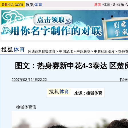
新闻
-
体育
-
S
-
娱乐
-
阿迪达斯搜狐体育
>
中国足球
>
中超联赛
>
中超精彩图片
>
热身赛
图文：热身赛新申花4-3泰达 区楚
2007年02月24日22:22
[
我来
来源：搜狐体育
搜狐体育讯