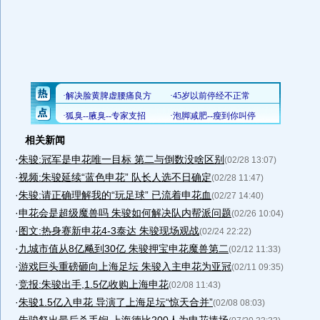
相关新闻
·
朱骏:冠军是申花唯一目标 第二与倒数没啥区别
(02/28 13:07)
·
视频:朱骏延续“蓝色申花” 队长人选不日确定
(02/28 11:47)
·
朱骏:请正确理解我的“玩足球” 已流着申花血
(02/27 14:40)
·
申花会是超级魔兽吗 朱骏如何解决队内帮派问题
(02/26 10:04)
·
图文:热身赛新申花4-3泰达 朱骏现场观战
(02/24 22:22)
·
九城市值从8亿飚到30亿 朱骏押宝申花魔兽第二
(02/12 11:33)
·
游戏巨头重磅砸向上海足坛 朱骏入主申花为亚冠
(02/11 09:35)
·
竞报:朱骏出手,1.5亿收购上海申花
(02/08 11:43)
·
朱骏1.5亿入申花 导演了上海足坛“惊天合并”
(02/08 08:03)