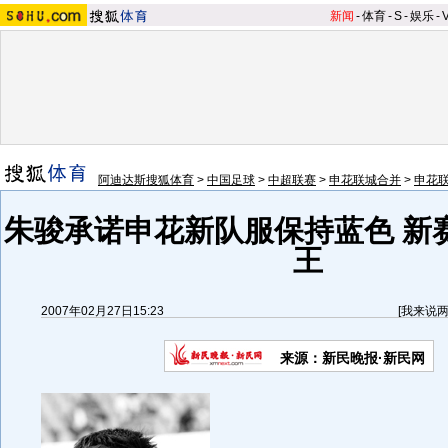
新闻
-
体育
-
S
-
娱乐
-
阿迪达斯搜狐体育
>
中国足球
>
中超联赛
>
申花联城合并
>
申花
朱骏承诺申花新队服保持蓝色 新
王
2007年02月27日15:23
[
我来说
来源：新民晚报·新民网