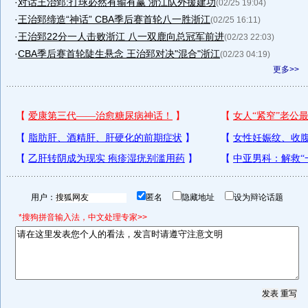
·
对话王治郅:打球必然有输有赢 浙江队外援建功
(02/25 19:04)
·
王治郅缔造“神话” CBA季后赛首轮八一胜浙江
(02/25 16:11)
·
王治郅22分一人击败浙江 八一双鹿向总冠军前进
(02/23 22:03)
·
CBA季后赛首轮陡生悬念 王治郅对决"混合"浙江
(02/23 04:19)
更多>>
用户：
匿名
隐藏地址
设为辩论话题
*搜狗拼音输入法，中文处理专家>>