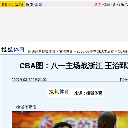
新闻
-
体育
-
S
-
娱乐
-
阿迪达斯搜狐体育
>
篮球世界
>
2006-07赛季CBA季后赛
>
CBA
CBA图：八一主场战浙江 王治
2007年03月02日21:02
[
我来
来源：搜狐体育
搜狐体育讯