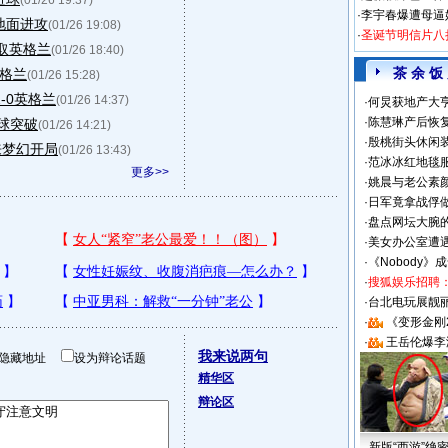
(01/26 19:37)
·
李宇春爆遭母逼
地面进攻
(01/26 19:08)
·
圣诞节明信片八
轻取英格兰
(01/26 18:40)
茶 余 饭
英格兰
(01/26 15:28)
-0英格兰
(01/26 14:37)
·
何炅获地产大亨
·
陈慧琳产后恢复
带球突破
(01/26 14:21)
·
殷桃街头休闲装
来梦幻开局
(01/26 13:43)
·
范冰冰红地毯
更多>>
·
姚晨与老公素
·
日军竟拿战俘
·
盘点网坛大腕
·
美女办公室遭
·
《Nobody》
·
搜狐娱乐招聘
·
台北电玩展靓丽S
·
《变形金刚
·
王岳伦爆李
我来说两句
隐藏地址
设为辩论话题
精华区
辩论区
新版“西游”绝