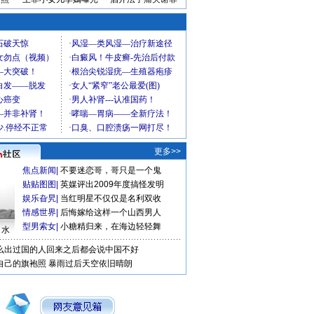
更多>>
焦点新闻
|
不要迷恋哥，哥只是一个鬼
贴贴图图
|
英媒评出2009年度搞怪发明
娱乐旮旯
|
当红明星不仅仅是名利双收
情感世界
|
后悔嫁给这样一个山西男人
型男索女
|
小糖精归来，在海边轻轻舞
口水
么出过国的人回来之后都会说中国不好
自己的旗袍照
暴雨过后天空依旧晴朗