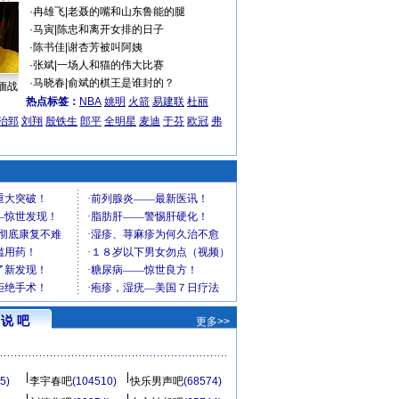
·
冉雄飞
|
老聂的嘴和山东鲁能的腿
·
马寅
|
陈忠和离开女排的日子
·
陈书佳
|
谢杏芳被叫阿姨
·
张斌
|
一场人和猫的伟大比赛
·
马晓春
|
俞斌的棋王是谁封的？
缅战
热点标签：
NBA
姚明
火箭
易建联
杜丽
治郅
刘翔
殷铁生
郎平
全明星
麦迪
于芬
欧冠
弗
说 吧
更多>>
5)
李宇春吧
(104510)
快乐男声吧
(68574)