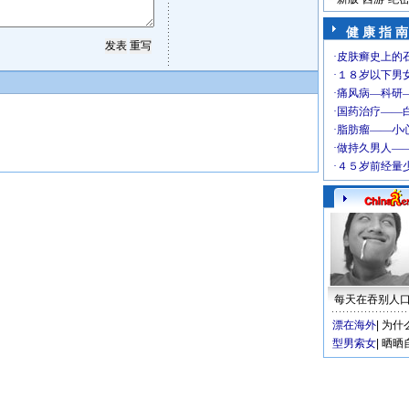
健 康 指 南
每天在吞别人
漂在海外
|
为什
型男索女
|
晒晒