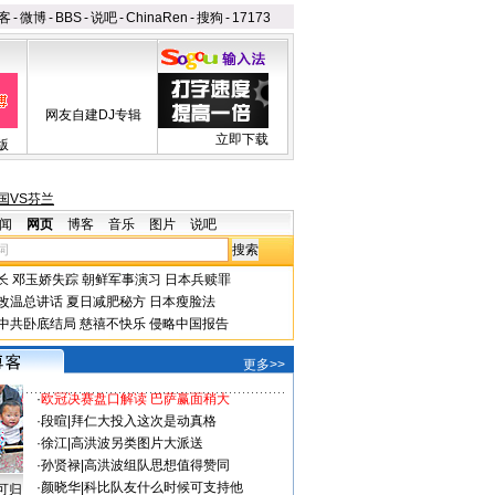
客
-
微博
-
BBS
-
说吧
-
ChinaRen
-
搜狗
-
17173
网友自建DJ专辑
立即下载
版
国VS芬兰
闻
网页
博客
音乐
图片
说吧
长
邓玉娇失踪
朝鲜军事演习
日本兵赎罪
改温总讲话
夏日减肥秘方
日本瘦脸法
中共卧底结局
慈禧不快乐
侵略中国报告
更多>>
·
欧冠决赛盘口解读 巴萨赢面稍大
·
段暄
|
拜仁大投入这次是动真格
·
徐江
|
高洪波另类图片大派送
·
孙贤禄
|
高洪波组队思想值得赞同
·
颜晓华
|
科比队友什么时候可支持他
可归