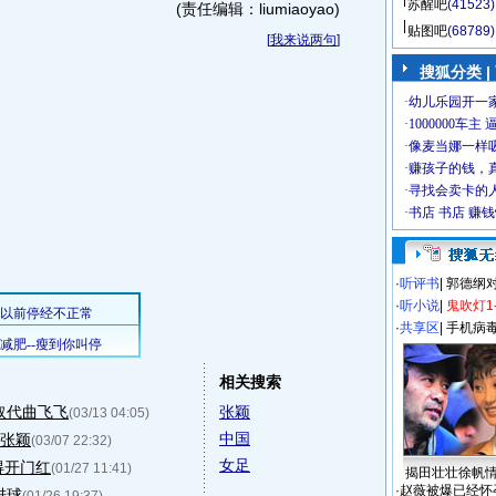
苏醒吧
(41523)
(责任编辑：liumiaoyao)
贴图吧
(68789)
[
我来说两句
]
搜狐分类
|
·
听评书
|
郭德纲
·
听小说
|
鬼吹灯1
·
共享区
|
手机病
相关搜索
取代曲飞飞
张颖
(03/13 04:05)
中国
堵张颖
(03/07 22:32)
女足
得开门红
(01/27 11:41)
揭田壮壮徐帆
·
赵薇被爆已经怀
进球