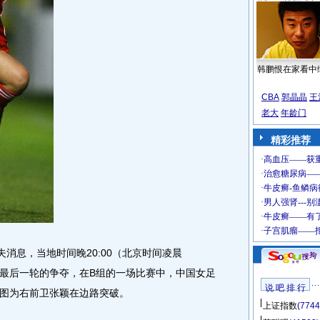
韩鹏恨在家看中
CBA
郭晶晶
王
老大
年龄门
精彩推荐
消息，当地时间晚20:00（北京时间凌晨
入最后一轮的争夺，在B组的一场比赛中，中国女足
说 吧 排 行
图为右前卫张颖在边路突破。
上证指数
(7744