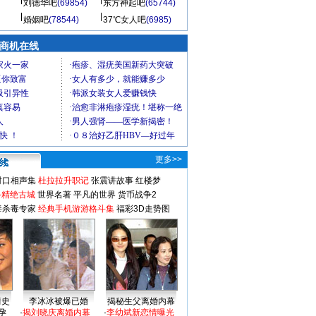
刘德华吧
(69854)
东方神起吧
(65744)
婚姻吧
(78544)
37℃女人吧
(6985)
商机在线
更多>>
对口相声集
杜拉拉升职记
张震讲故事
红楼梦
-精绝古城
世界名著
平凡的世界
货币战争2
毒杀毒专家
经典手机游游格斗集
福彩3D走势图
情史
李冰冰被爆已婚
揭秘生父离婚内幕
孕
·
揭刘晓庆离婚内幕
·
李幼斌新恋情曝光