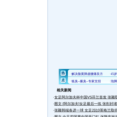
相关新闻
·
女足阿尔加夫杯中国VS芬兰首发 张颖
·
图文:[阿尔加夫]女足最后一练 张彤封
·
张颖韩端各进一球 女足2比0英格兰取
·
图文:女足四国赛中国开门红 张颖庆祝