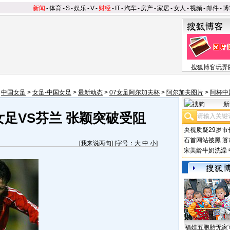
新闻
-
体育
-
S
-
娱乐
-
V
-
财经
-
IT
-
汽车
-
房产
-
家居
-
女人
-
视频
-
邮件
-
博
搜狐博客玩弄
>
中国女足
>
女足-中国女足
>
最新动态
>
07女足阿尔加夫杯
>
阿尔加夫图片
>
阿杯中
新
女足VS芬兰 张颖突破受阻
央视质疑29岁市
石首网站被黑
篡
[
我来说两句
] [字号：
大
中
小
]
宋美龄牛奶洗澡
福娃五胞胎无家