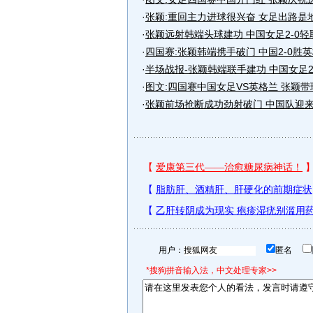
·
张颖:重回主力进球很兴奋 女足出路是
·
张颖远射韩端头球建功 中国女足2-0
·
四国赛:张颖韩端携手破门 中国2-0胜
·
半场战报-张颖韩端联手建功 中国女足2
·
图文:四国赛中国女足VS英格兰 张颖
·
张颖前场抢断成功劲射破门 中国队迎
用户：
匿名
*搜狗拼音输入法，中文处理专家>>