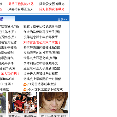
婚
·
周迅王艳婆媳相见
·
陆毅爱女照首曝光
折
·
刘嘉玲自曝正造人
·
陈好新男友被曝光
 后
更多>>
喂猕猴桃(图)
·
独家：章子怡带妈妈看电影
好身材(图)
·
佟大为马伊琍再度牵手(图)
秀性感(图)
·
倪萍赵忠祥十年后再携手
服装皆为租赁
·
刘涛富豪老公为家产求生子
颜乘地铁被拍
·
舒淇醉酒瞬间惨被抓拍(图)
做活体解剖
·
实拍漂亮的地摊西施(组图)
的暴烈脾气
·
世界九大罪恶之城(组图)
遇灵异事件
·
李孝利新欢私密视频曝光
成命案导火索
·
孟庭苇可爱儿子最新照(图)
：加入我们吧！
·
点击进入搜狐娱乐影视库
howGirl
·
游戏史上最般配的十对情侣
2》送票！
·
张元首透露戒毒生活
湘胎教
·
令人惊叹太空步下楼方式
密照
王菲小女儿李嫣曝光
酒井法子痛哭谢罪