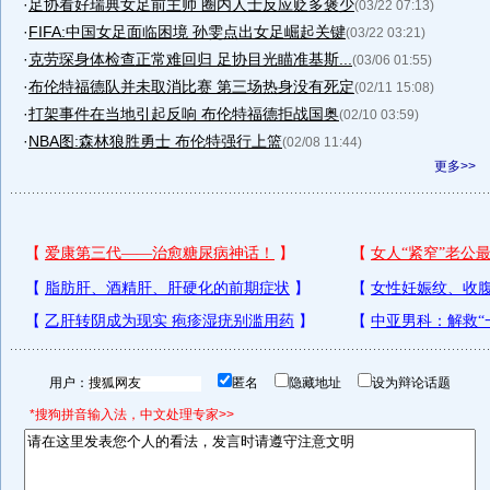
·
足协看好瑞典女足前主帅 圈内人士反应贬多褒少
(03/22 07:13)
·
FIFA:中国女足面临困境 孙雯点出女足崛起关键
(03/22 03:21)
·
克劳琛身体检查正常难回归 足协目光瞄准基斯...
(03/06 01:55)
·
布伦特福德队并未取消比赛 第三场热身没有死定
(02/11 15:08)
·
打架事件在当地引起反响 布伦特福德拒战国奥
(02/10 03:59)
·
NBA图:森林狼胜勇士 布伦特强行上篮
(02/08 11:44)
更多>>
用户：
匿名
隐藏地址
设为辩论话题
*搜狗拼音输入法，中文处理专家>>