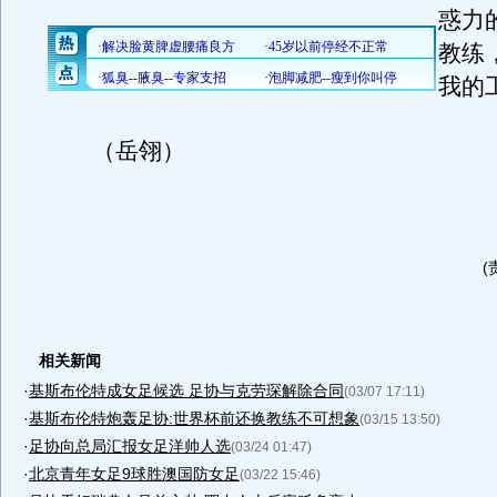
惑力
教练
我的
（岳翎）
(
相关新闻
·
基斯布伦特成女足候选 足协与克劳琛解除合同
(03/07 17:11)
·
基斯布伦特炮轰足协:世界杯前还换教练不可想象
(03/15 13:50)
·
足协向总局汇报女足洋帅人选
(03/24 01:47)
·
北京青年女足9球胜澳国防女足
(03/22 15:46)