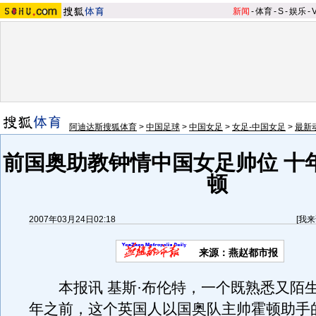
新闻
-
体育
-
S
-
娱乐
-
阿迪达斯搜狐体育
>
中国足球
>
中国女足
>
女足-中国女足
>
最新
前国奥助教钟情中国女足帅位 十
顿
2007年03月24日02:18
[
我来
来源：燕赵都市报
本报讯 基斯·布伦特，一个既熟悉又陌
年之前，这个英国人以国奥队主帅霍顿助手