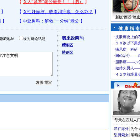
新版“西游”绝
健 康 指 南
我来说两句
隐藏地址
设为辩论话题
精华区
辩论区
每天在吞别人
漂在海外
|
为什
型男索女
|
晒晒