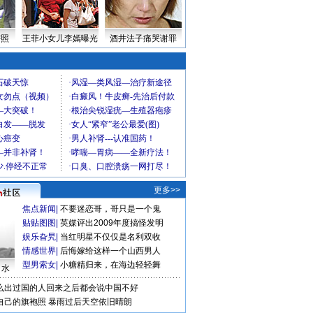
密照
王菲小女儿李嫣曝光
酒井法子痛哭谢罪
更多>>
焦点新闻
|
不要迷恋哥，哥只是一个鬼
贴贴图图
|
英媒评出2009年度搞怪发明
娱乐旮旯
|
当红明星不仅仅是名利双收
情感世界
|
后悔嫁给这样一个山西男人
型男索女
|
小糖精归来，在海边轻轻舞
口水
么出过国的人回来之后都会说中国不好
自己的旗袍照
暴雨过后天空依旧晴朗