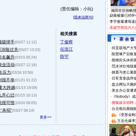
(责任编辑：小玩)
揭田壮壮徐帆
·
赵薇被爆已经怀
[
我来说两句
]
·
李宇春爆遭母逼
·
圣诞节明信片八
相关搜索
茶 余 饭
顶级球手
丁俊晖
(03/27 11:12)
·
何炅获地产大亨
任浩江
诺涉险过关
(03/27 13:23)
·
陈慧琳产后恢复
防守
排名飙升
(03/15 05:24)
·
殷桃街头休闲装
商业活动
(03/27 12:18)
·
范冰冰红地毯
住压力
·
姚晨与老公素
(03/16 10:56)
·
日军竟拿战俘
利很不幸
(01/21 01:22)
·
盘点网坛大腕
重大跨越
(01/15 19:09)
·
美女办公室遭
么开心过
(01/15 10:13)
·
《Nobody》
说很可惜
·
搜狐娱乐招聘
(10/10 09:05)
·
台北电玩展靓丽S
“杀招”
(03/27 06:14)
·
《变形金刚
更多>>
·
王岳伦爆李