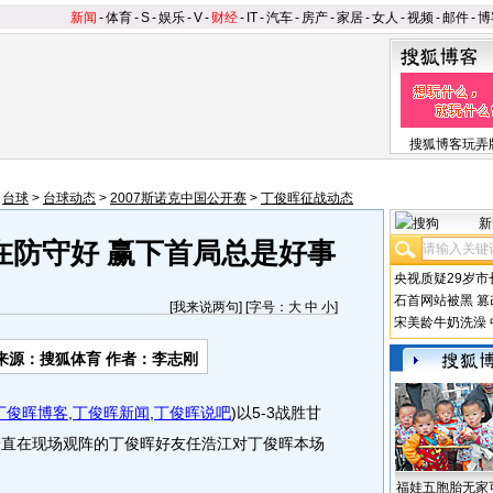
新闻
-
体育
-
S
-
娱乐
-
V
-
财经
-
IT
-
汽车
-
房产
-
家居
-
女人
-
视频
-
邮件
-
博
搜狐博客玩弄
>
台球
>
台球动态
>
2007斯诺克中国公开赛
>
丁俊晖征战动态
新
在防守好 赢下首局总是好事
央视质疑29岁市
石首网站被黑
篡
[
我来说两句
] [字号：
大
中
小
]
宋美龄牛奶洗澡
来源：搜狐体育 作者：李志刚
丁俊晖博客
,
丁俊晖新闻
,
丁俊晖说吧
)
以5-3战胜甘
一直在现场观阵的丁俊晖好友任浩江对丁俊晖本场
福娃五胞胎无家