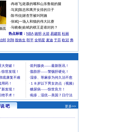
·
冉雄飞
|
老聂的嘴和山东鲁能的腿
·
马寅
|
陈忠和离开女排的日子
·
陈书佳
|
谢杏芳被叫阿姨
·
张斌
|
一场人和猫的伟大比赛
·
马晓春
|
俞斌的棋王是谁封的？
缅战
热点标签：
NBA
姚明
火箭
易建联
杜丽
治郅
刘翔
殷铁生
郎平
全明星
麦迪
于芬
欧冠
弗
说 吧
更多>>