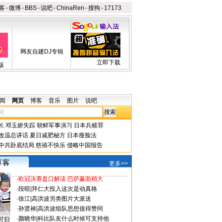
客
-
微博
-
BBS
-
说吧
-
ChinaRen
-
搜狗
-
17173
网友自建DJ专辑
立即下载
版
闻
网页
博客
音乐
图片
说吧
长
邓玉娇失踪
朝鲜军事演习
日本兵赎罪
改温总讲话
夏日减肥秘方
日本瘦脸法
中共卧底结局
慈禧不快乐
侵略中国报告
更多>>
·
欧冠决赛盘口解读 巴萨赢面稍大
·
段暄
|
拜仁大投入这次是动真格
·
徐江
|
高洪波另类图片大派送
·
孙贤禄
|
高洪波组队思想值得赞同
·
颜晓华
|
科比队友什么时候可支持他
可归