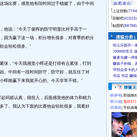
这场比赛，感觉他有段时间过于稳健了，由于中间
说 吧 排 行
上证指数
(7744
苏醒吧
(41523)
贴图吧
(68789)
他说：“今天丁俊晖的防守明显比对手高于一
搜狐分类
|
，因为赢下这一场，积分增长很多，对赛季的积分
轮会轻松很多。”
张，“今天我感觉小晖还是打得有点紧张，打到
凶。中间有一段时间防守，防守好，就压住了对
小晖能赢下来我挺开心的。今天非常不错。”
·
听评书
|
郭德纲
起码挺认真，很投入，后面感觉他的体力和精力
·
听小说
|
鬼吹灯1
多了。我认为下面的比赛他会轻松很多，我看好
·
共享区
|
手机病