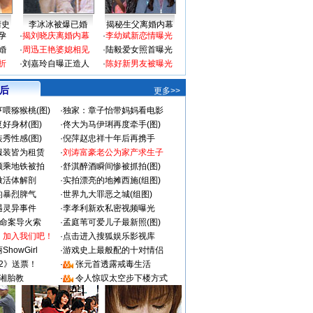
情史
李冰冰被爆已婚
揭秘生父离婚内幕
孕
·
揭刘晓庆离婚内幕
·
李幼斌新恋情曝光
婚
·
周迅王艳婆媳相见
·
陆毅爱女照首曝光
折
·
刘嘉玲自曝正造人
·
陈好新男友被曝光
 后
更多>>
喂猕猴桃(图)
·
独家：章子怡带妈妈看电影
好身材(图)
·
佟大为马伊琍再度牵手(图)
秀性感(图)
·
倪萍赵忠祥十年后再携手
服装皆为租赁
·
刘涛富豪老公为家产求生子
颜乘地铁被拍
·
舒淇醉酒瞬间惨被抓拍(图)
做活体解剖
·
实拍漂亮的地摊西施(组图)
的暴烈脾气
·
世界九大罪恶之城(组图)
遇灵异事件
·
李孝利新欢私密视频曝光
成命案导火索
·
孟庭苇可爱儿子最新照(图)
：加入我们吧！
·
点击进入搜狐娱乐影视库
howGirl
·
游戏史上最般配的十对情侣
2》送票！
·
张元首透露戒毒生活
湘胎教
·
令人惊叹太空步下楼方式