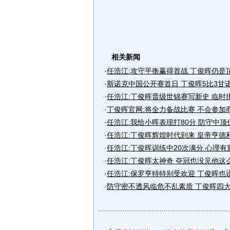
相关新闻
·
任浩江:攻守平衡赢得首战 丁俊晖仍是
·
斯诺克中国公开赛首日 丁俊晖5比3甘
·
任浩江:丁俊晖晋级世锦赛写新史 临时
·
丁俊晖官网:将全力备战比赛 不会参加
·
任浩江:我给小晖表现打80分 防守中顶
·
任浩江:丁俊晖辉煌时代到来 皇帝亨德
·
任浩江:丁俊晖训练中20次满分 心理有
·
任浩江:丁俊晖太神奇 夺冠也没见他这
·
任浩江:保罗亨特特别受欢迎 丁俊晖也
·
防守密不透风临危不乱素质 丁俊晖四大