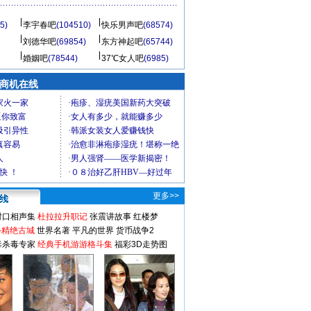
5)
李宇春吧
(104510)
快乐男声吧
(68574)
刘德华吧
(69854)
东方神起吧
(65744)
婚姻吧
(78544)
37℃女人吧
(6985)
商机在线
更多>>
对口相声集
杜拉拉升职记
张震讲故事
红楼梦
-精绝古城
世界名著
平凡的世界
货币战争2
毒杀毒专家
经典手机游游格斗集
福彩3D走势图