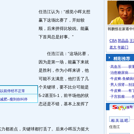
任浩江认为：“感觉小晖太想
赢下这场比赛了，开始较
顺，后来拼得比较凶。能赢
韩鹏恨在家看中
下首局总是好事。”
CBA
郭晶晶
王
老大
年龄门
任浩江说：“这场比赛，
精彩推荐
因为是第一场，能赢下来就
是胜利，作为小晖来讲，他
可能不太满意，他打丢了几
个关键球，要不比分可能是
5-2甚至5-1，前半场他的状
态还是不错，基本上发挥了
相 关 说 吧
任浩江
力都差点，关键球都打丢了。后来小晖压力挺大