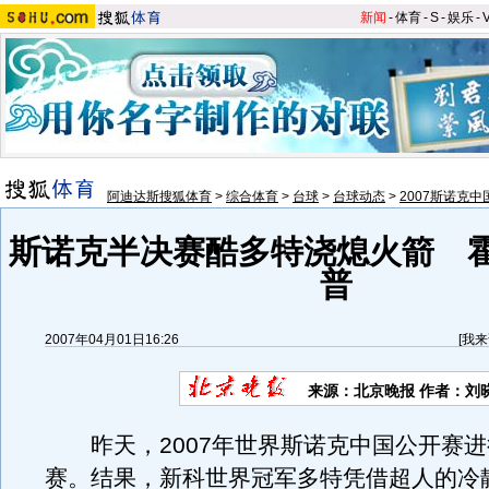
新闻
-
体育
-
S
-
娱乐
-
阿迪达斯搜狐体育
>
综合体育
>
台球
>
台球动态
>
2007斯诺克
斯诺克半决赛酷多特浇熄火箭 
普
2007年04月01日16:26
[
我来
来源：北京晚报 作者：刘
昨天，2007年世界斯诺克中国公开赛进
赛。结果，新科世界冠军多特凭借超人的冷静