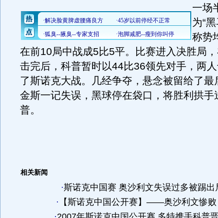
一场
为“
称势
在前10局中战成5比5平。比赛进入决胜局
击完后，科普暂时以44比36领先对手，两
了斯诺克大战。几经争夺，悬念被留给了最
金斯一记失误，黑球停在袋口，将胜利拱手
普。
相关新闻
·
斯诺克中国赛 奥沙利文失误过多被踢出局
·
【斯诺克中国公开赛】——奥沙利文惨败 无
·
2007年斯诺克中国公开赛 多特携手科普