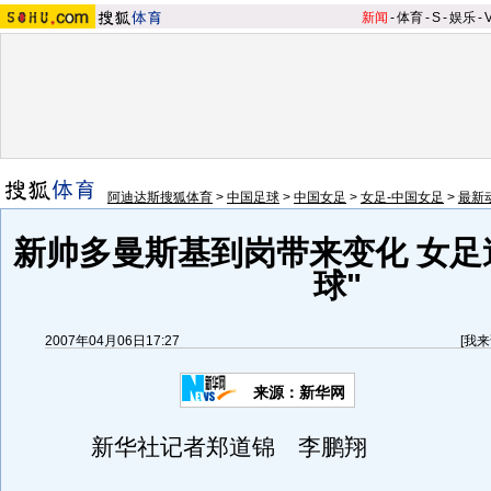
新闻
-
体育
-
S
-
娱乐
-
阿迪达斯搜狐体育
>
中国足球
>
中国女足
>
女足-中国女足
>
最新
新帅多曼斯基到岗带来变化 女足
球"
2007年04月06日17:27
[
我来
来源：新华网
新华社记者郑道锦 李鹏翔