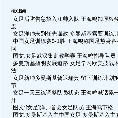
相关新闻
·
女足后防告急招入江帅入队 王海鸣加厚板
度
·
女足洋帅未到任先谋政 多曼斯基索要训练
·
中国女足训练赛5-1胜 王海鸣称国足热身各
同
·
图文:女足武汉集训教学赛 王海鸣指导队员
·
多曼斯基指明发展道路 女足学习欧美技战
法
·
女足新帅多曼斯基暂返瑞典 留下训练计划
节
·
女足一天三练调整队员状态 王海鸣喊话累
汗
·
图文:[女足]洋帅首会女足队员 王海鸣下楼
·
图文:多曼斯基入主中国女足 多曼斯基入主