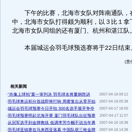
下午的比赛，北海市女队对阵南通队，
中，北海市女队打得颇为顺利，以３比１拿
北海市女队同组的还有厦门、杭州和湛江队
本届城运会羽毛球预选赛将于22日结束
(责
相关新闻
·
“肖像上球拍”案一审判决 羽毛球名将董炯胜诉
2007-04-18 09:12
·
羽毛球奥运积分首战即将打响 周蜜复出从零开始
2007-04-18 05:39
·
城运会羽毛球预赛今日开拍 300名选手展开争夺
2007-04-17 18:50
·
羽毛球预赛明起北海开赛 厦门羽毛球队出征预赛
2007-04-17 11:57
·
从冠军选手到金牌教练 低调李芳巾帼不说当年勇
2007-04-16 18:38
·
羽毛球亚锦赛在马来西亚落幕 中国队获三枚金牌
2007-04-16 14:38