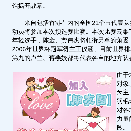
馆揭开战幕。
来自包括香港在内的全国21个市代表队共
动员将参加本次预选赛比赛。本次比赛云集
年轻选手，陈金、龚伟杰将领衔男单的角逐
2006年世界杯冠军得主王仪涵、目前世界
第九的卢兰、蒋燕姣都将代表各自的地方队
由于
对象
为主
羽毛
对各
力量
阅。