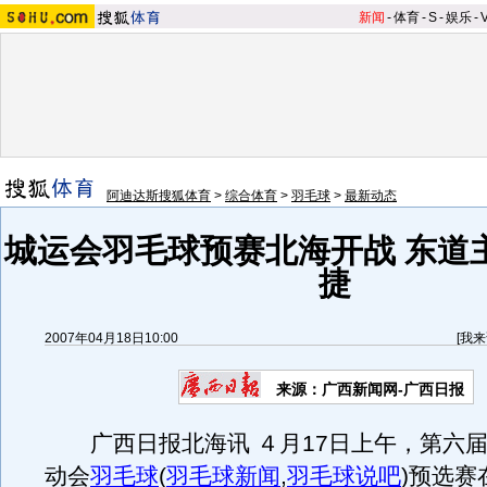
新闻
-
体育
-
S
-
娱乐
-
阿迪达斯搜狐体育
>
综合体育
>
羽毛球
>
最新动态
城运会羽毛球预赛北海开战 东道
捷
2007年04月18日10:00
[
我来
来源：广西新闻网-广西日报
广西日报北海讯 ４月17日上午，第六届
动会
羽毛球
(
羽毛球新闻
,
羽毛球说吧
)
预选赛