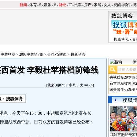
新闻
-
体育
-
S
-
娱乐
-
V
-
财经
-
IT
-
汽车
-
房产
-
家居
-
女人
-
视频
-
邮件
-
博
搜狐博客玩弄
>
中超联赛
>
2007中超第7轮
>
长沙VS陕西
>
最新动态
新
陕西首发 李毅杜苹搭档前锋线
央视质疑29岁市
石首网站被黑
篡
[
我来说两句
] [字号：
大
中
小
]
宋美龄牛奶洗澡
源：搜狐体育
消息，今天下午15：30，中超联赛第7轮比赛在长
德迎战陕西中新。目前双方的首发阵容已经公布：
福娃五胞胎无家