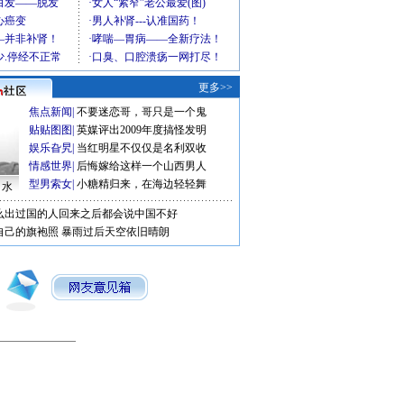
更多>>
焦点新闻
|
不要迷恋哥，哥只是一个鬼
贴贴图图
|
英媒评出2009年度搞怪发明
娱乐旮旯
|
当红明星不仅仅是名利双收
情感世界
|
后悔嫁给这样一个山西男人
型男索女
|
小糖精归来，在海边轻轻舞
口水
么出过国的人回来之后都会说中国不好
自己的旗袍照
暴雨过后天空依旧晴朗