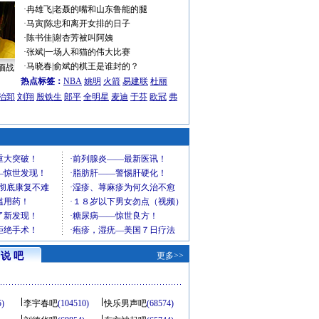
·
冉雄飞
|
老聂的嘴和山东鲁能的腿
·
马寅
|
陈忠和离开女排的日子
·
陈书佳
|
谢杏芳被叫阿姨
·
张斌
|
一场人和猫的伟大比赛
·
马晓春
|
俞斌的棋王是谁封的？
缅战
热点标签：
NBA
姚明
火箭
易建联
杜丽
治郅
刘翔
殷铁生
郎平
全明星
麦迪
于芬
欧冠
弗
说 吧
更多>>
5)
李宇春吧
(104510)
快乐男声吧
(68574)