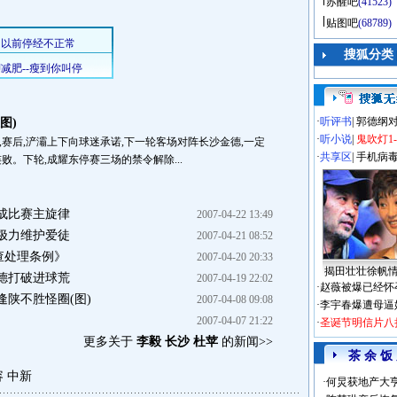
苏醒吧
(41523)
贴图吧
(68789)
搜狐分类
·
听评书
|
郭德纲
图)
·
听小说
|
鬼吹灯1
,赛后,浐灞上下向球迷承诺,下一轮客场对阵长沙金德,一定
·
共享区
|
手机病
败。下轮,成耀东停赛三场的禁令解除...
成比赛主旋律
2007-04-22 13:49
极力维护爱徒
2007-04-21 08:52
查处理条例》
2007-04-20 20:33
揭田壮壮徐帆
德打破进球荒
2007-04-19 22:02
·
赵薇被爆已经怀
陕不胜怪圈(图)
2007-04-08 09:08
·
李宇春爆遭母逼
2007-04-07 21:22
·
圣诞节明信片八
更多关于
李毅 长沙 杜苹
的新闻>>
茶 余 饭
容
中新
·
何炅获地产大亨