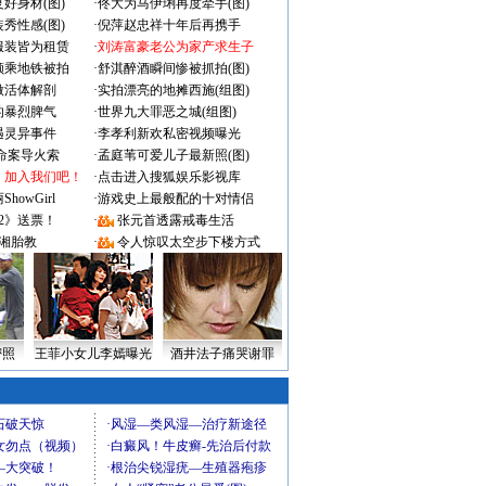
好身材(图)
·
佟大为马伊琍再度牵手(图)
秀性感(图)
·
倪萍赵忠祥十年后再携手
服装皆为租赁
·
刘涛富豪老公为家产求生子
颜乘地铁被拍
·
舒淇醉酒瞬间惨被抓拍(图)
做活体解剖
·
实拍漂亮的地摊西施(组图)
的暴烈脾气
·
世界九大罪恶之城(组图)
遇灵异事件
·
李孝利新欢私密视频曝光
成命案导火索
·
孟庭苇可爱儿子最新照(图)
：加入我们吧！
·
点击进入搜狐娱乐影视库
owGirl
·
游戏史上最般配的十对情侣
2》送票！
·
张元首透露戒毒生活
湘胎教
·
令人惊叹太空步下楼方式
密照
王菲小女儿李嫣曝光
酒井法子痛哭谢罪