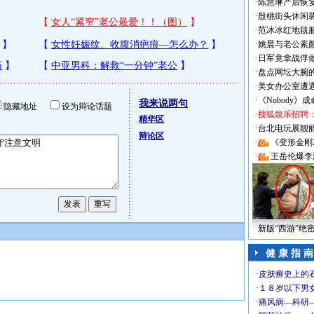
·
陈慧琳产后恢复
·
殷桃街头休闲装
·
范冰冰红地毯
·
姚晨与老公素
·
日军竟拿战俘
·
盘点网坛大腕
·
美女办公室遭
·
《Nobody》
我来说两句
隐藏地址
设为辩论话题
·
搜狐娱乐招聘
精华区
·
台北电玩展靓丽Sh
辩论区
·
《变形金刚
·
王岳伦爆李
新版“西游”绝
健 康 指 南