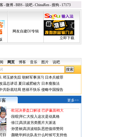
客
-
微博
-
BBS
-
说吧
-
ChinaRen
-
搜狗
-
17173
网友自建DJ专辑
立即下载
版
闻
网页
博客
音乐
图片
说吧
长
邓玉娇失踪
朝鲜军事演习
日本兵赎罪
改温总讲话
夏日减肥秘方
日本瘦脸法
中共卧底结局
慈禧不快乐
侵略中国报告
更多>>
·
欧冠决赛盘口解读 巴萨赢面稍大
·
段暄
|
拜仁大投入这次是动真格
·
徐江
|
高洪波另类图片大派送
·
孙贤禄
|
高洪波组队思想值得赞同
可归
·
颜晓华
|
科比队友什么时候可支持他