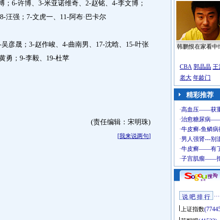
博；6-许博、3-米亚诺维奇、2-赵铭、4-李文博；
18-汪强；7-文虎一、11-阿布·巴卡尔
吴彦晟；3-赵作峻、4-曲南男、17-沈晗、15-叶张
韩鹏恨在家看中
-黄勇；9-李毅、19-杜苹
CBA
郭晶晶
王
老大
年龄门
精彩推荐
(责任编辑：宋明珠)
[
我来说两句
]
说 吧 排 行
上证指数
(7744