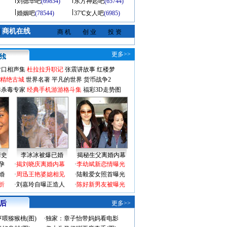
刘德华吧
(69854)
东方神起吧
(65744)
婚姻吧
(78544)
37℃女人吧
(6985)
商机在线
|
商 机
创 业
投 资
更多>>
对口相声集
杜拉拉升职记
张震讲故事
红楼梦
-精绝古城
世界名著
平凡的世界
货币战争2
毒杀毒专家
经典手机游游格斗集
福彩3D走势图
情史
李冰冰被爆已婚
揭秘生父离婚内幕
孕
·
揭刘晓庆离婚内幕
·
李幼斌新恋情曝光
婚
·
周迅王艳婆媳相见
·
陆毅爱女照首曝光
折
·
刘嘉玲自曝正造人
·
陈好新男友被曝光
 后
更多>>
喂猕猴桃(图)
·
独家：章子怡带妈妈看电影