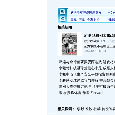
相关新闻
浐灞 活得别太累(组
积分跌至第11位。不过
全力争胜,不会出现三连
2007-04-16 06:44
·
浐灞与金德都要摆脱两连败 进攻将
·
李毅对打破进球荒信心十足 成耀东
·
李毅中谈《生产安全事故报告和调
·
李毅感动球迷宽容与理解 誓言战金
·
澳洲大炮铲射定乾坤 辽宁打破两年逢
·
来源:搜狐体育 作者:Firewall
相关搜索：
李毅
长沙
杜苹
首发阵