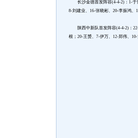
长沙金德首发阵容(4-4-2)：1-于
8-刘建业、16-张晓彬、20-李振鸿、
陕西中新队首发阵容(4-4-2)：22-
根；20-王赟、7-伊万、12-郑伟、10