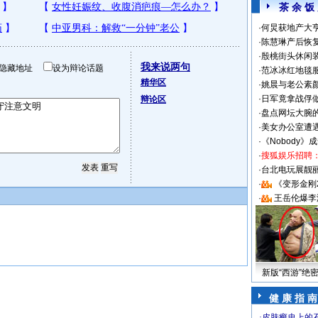
茶 余 饭
·
何炅获地产大亨
·
陈慧琳产后恢复
·
殷桃街头休闲装
我来说两句
隐藏地址
设为辩论话题
·
范冰冰红地毯
精华区
·
姚晨与老公素
·
日军竟拿战俘
辩论区
·
盘点网坛大腕
·
美女办公室遭
·
《Nobody》
·
搜狐娱乐招聘
·
台北电玩展靓丽S
·
《变形金刚
·
王岳伦爆李
新版“西游”绝
健 康 指 南