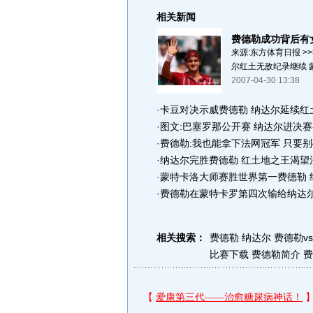
相关新闻
费德勒成功背后有
来源:东方体育日报 >
尔红土无敌纪录继续 蒙
2007-04-30 13:38
·
卡豆对决示威费德勒 纳达尔延续红
·
图文:巴塞罗那公开赛 纳达尔进决赛
·
费德勒:我也能拿下法网冠军 只要
·
纳达尔完胜费德勒 红土地之王渴望
·
蒙特卡洛大师赛胜世界第一费德勒 
·
费德勒在蒙特卡罗第四次输给纳达尔
相关搜索：
费德勒 纳达尔
费德勒v
比赛下载
费德勒简介
费