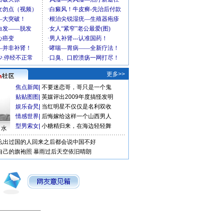
更多>>
焦点新闻
|
不要迷恋哥，哥只是一个鬼
贴贴图图
|
英媒评出2009年度搞怪发明
娱乐旮旯
|
当红明星不仅仅是名利双收
情感世界
|
后悔嫁给这样一个山西男人
型男索女
|
小糖精归来，在海边轻轻舞
口水
么出过国的人回来之后都会说中国不好
自己的旗袍照
暴雨过后天空依旧晴朗