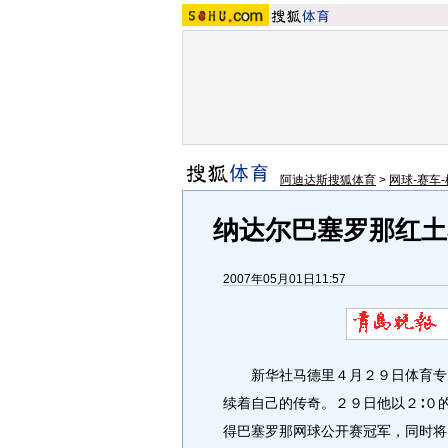
阿迪达斯搜狐体育
>
网球-赛车-
纳达尔巴塞罗那红土
2007年05月01日11:57
新华社马德里４月２９日体育专电
续着自己的传奇。２９日他以２∶０
得巴塞罗那网球公开赛冠军，同时将