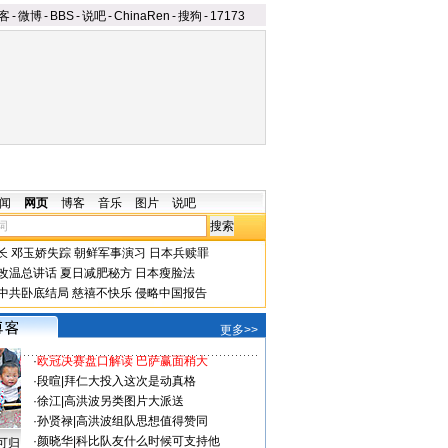
客
-
微博
-
BBS
-
说吧
-
ChinaRen
-
搜狗
-
17173
闻
网页
博客
音乐
图片
说吧
长
邓玉娇失踪
朝鲜军事演习
日本兵赎罪
改温总讲话
夏日减肥秘方
日本瘦脸法
中共卧底结局
慈禧不快乐
侵略中国报告
更多>>
·
欧冠决赛盘口解读 巴萨赢面稍大
·
段暄
|
拜仁大投入这次是动真格
·
徐江
|
高洪波另类图片大派送
·
孙贤禄
|
高洪波组队思想值得赞同
·
颜晓华
|
科比队友什么时候可支持他
可归