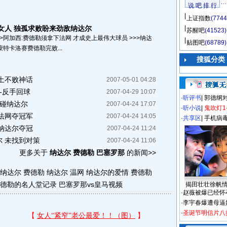
说 吧 排 行
上证指数
(7744
女人 独孤求败盼来劲敌纳达尔
苏醒吧
(41523)
>>阿加西:费德勒须拿下法网 才成史上最伟大球员 >>>纳达
贴图吧
(68789)
特卡洛赛费德勒完败...
搜狐分类
土不败神话
2007-05-01 04:28
-反手回球
2007-04-29 10:07
·
听评书
|
郭德纲
别碰纳达尔
2007-04-24 17:07
·
听小说
|
鬼吹灯1
法网夺冠军
2007-04-24 14:05
·
共享区
|
手机病
纳达尔夺冠
2007-04-24 11:24
 未找到对策
2007-04-24 11:06
更多关于
纳达尔 费德勒 巴塞罗那
的新闻>>
s纳达尔
费德勒 纳达尔 温网
纳达尔的爱情
费德勒
德勒的名人堂记录
巴塞罗那vs皇马视频
揭田壮壮徐帆
·
赵薇被爆已经怀
·
李宇春爆遭母逼
·
圣诞节明信片八