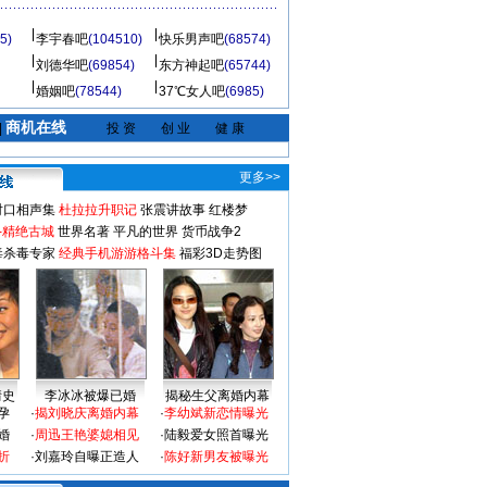
5)
李宇春吧
(104510)
快乐男声吧
(68574)
刘德华吧
(69854)
东方神起吧
(65744)
婚姻吧
(78544)
37℃女人吧
(6985)
商机在线
|
投 资
创 业
健 康
更多>>
对口相声集
杜拉拉升职记
张震讲故事
红楼梦
-精绝古城
世界名著
平凡的世界
货币战争2
毒杀毒专家
经典手机游游格斗集
福彩3D走势图
情史
李冰冰被爆已婚
揭秘生父离婚内幕
孕
·
揭刘晓庆离婚内幕
·
李幼斌新恋情曝光
婚
·
周迅王艳婆媳相见
·
陆毅爱女照首曝光
折
·
刘嘉玲自曝正造人
·
陈好新男友被曝光