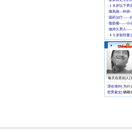
每天在吞别人
漂在海外
|
为什
型男索女
|
晒晒