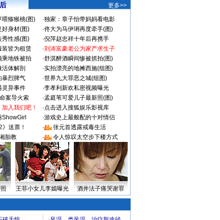
 后
更多>>
喂猕猴桃(图)
·
独家：章子怡带妈妈看电影
好身材(图)
·
佟大为马伊琍再度牵手(图)
秀性感(图)
·
倪萍赵忠祥十年后再携手
服装皆为租赁
·
刘涛富豪老公为家产求生子
颜乘地铁被拍
·
舒淇醉酒瞬间惨被抓拍(图)
做活体解剖
·
实拍漂亮的地摊西施(组图)
的暴烈脾气
·
世界九大罪恶之城(组图)
遇灵异事件
·
李孝利新欢私密视频曝光
成命案导火索
·
孟庭苇可爱儿子最新照(图)
：加入我们吧！
·
点击进入搜狐娱乐影视库
howGirl
·
游戏史上最般配的十对情侣
2》送票！
·
张元首透露戒毒生活
湘胎教
·
令人惊叹太空步下楼方式
密照
王菲小女儿李嫣曝光
酒井法子痛哭谢罪