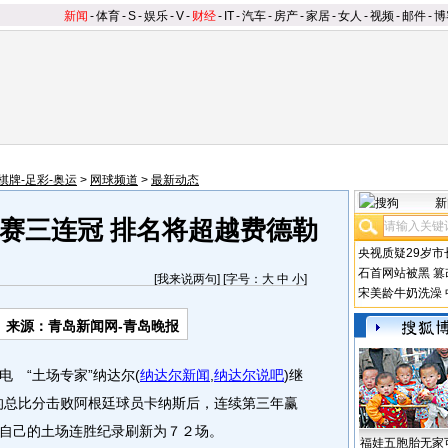
新闻
-
体育
-
S
-
娱乐
-
V
-
财经
-
IT
-
汽车
-
房产
-
家居
-
女人
-
视频
-
邮件
-
博
棋牌-足彩-奥运
>
网球频道
>
最新动态
新
赛三连冠 排名将超越费德勒
央视质疑29岁市
石首网站被黑
篡
[
我来说两句
] [字号：
大
中
小
]
宋美龄牛奶洗澡
来源：青岛新闻网-青岛晚报
 “土场专家”纳达尔
(
纳达尔新闻
,
纳达尔说吧
)
继
的总比分击败阿根廷球员卡纳斯后，连续第三年赢
自己的土场连胜纪录刷新为７２场。
福娃五胞胎无家