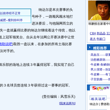
纳达尔是本次赛事的头
号种子，一路顺风顺水地打
进决赛后，与他隔网而立的
韩鹏恨在家看中
失一盘就赢得比赛的纳达尔继续着这个传统，他以
CBA
郭晶晶
王
己送上冠军领奖台。自从去年法网公开赛决赛中让世
老大
年龄门
德勒说吧
)
取胜一盘以来，在参加的所有土场比赛
精彩推荐
汰对手的。
俱乐部的场地上连续３年赢得冠军，我实现了自己
３名球员曾连续３年获得过这一赛事的冠军。
(责任编辑：风雪乐天)
相 关 说 吧
[
我来说两句
]
纳达尔
|
费德勒