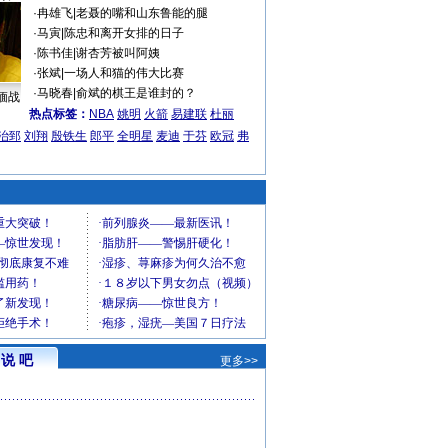
·
冉雄飞
|
老聂的嘴和山东鲁能的腿
·
马寅
|
陈忠和离开女排的日子
·
陈书佳
|
谢杏芳被叫阿姨
·
张斌
|
一场人和猫的伟大比赛
·
马晓春
|
俞斌的棋王是谁封的？
缅战
热点标签：
NBA
姚明
火箭
易建联
杜丽
治郅
刘翔
殷铁生
郎平
全明星
麦迪
于芬
欧冠
弗
说 吧
更多>>