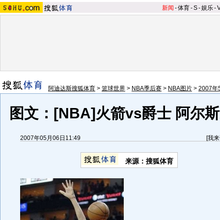
新闻
-
体育
-
S
-
娱乐
-
阿迪达斯搜狐体育
>
篮球世界
>
NBA季后赛
>
NBA图片
>
2007
图文：[NBA]火箭vs爵士 阿尔
2007年05月06日11:49
[
我来
来源：搜狐体育