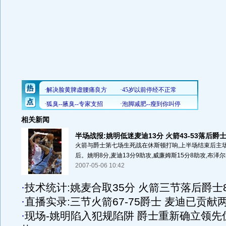
相关新闻
半场战报:姚明低迷麦迪13分 火箭43-53落后爵
火箭与爵士第七场生死战在休斯顿打响,上半场结束后主场作
后。姚明8分,麦迪13分9助攻,威廉姆斯15分8助攻,布泽尔(
2007-05-06 10:42
·
技术统计:姚麦合取35分 火箭三节落后爵士
·
直播实录:三节火箭67-75爵士 麦迪已贡献
·
现场-姚明陷入犯规陷阱 爵士重新确立领先