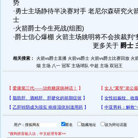
势
·
勇士主场静待半决赛对手 老尼尔森研究火
士
·
火箭爵士今生死战(组图)
·
爵士信心爆棚 火箭主场姚明将不会挨裁判“
更多关于
爵士 
相关搜索：
火箭vs爵士直播
火箭vs爵士
火箭vs爵士比赛回放
火箭
烟
主场 八一 冠军
主场球队
中超 主场 双冠王
用户：
匿名
隐藏地址
设为辩论话题
*搜狗拼音输入法，中文处理专家>>