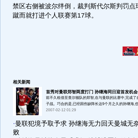
禁区右侧被波尔绊倒，裁判斯代尔斯判罚点
蹴而就打进个人联赛第17球。
相关新闻
首秀对曼联郑智两度打门 孙继海同日迎首发机会
前不久租借至查尔顿队的郑智,在与曼联的比赛中,完成了
子战。巧合的是,已经因伤缺阵长达9个月之久的孙继海,也在
2007-02-12 01:29
·
曼联犯境予取予求 孙继海无力回天曼城无
败