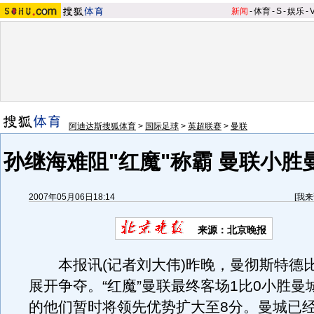
新闻
-
体育
-
S
-
娱乐
-
阿迪达斯搜狐体育
>
国际足球
>
英超联赛
>
曼联
孙继海难阻"红魔"称霸 曼联小胜
2007年05月06日18:14
[
我来
来源：北京晚报
本报讯(记者刘大伟)昨晚，曼彻斯特德
展开争夺。“红魔”曼联最终客场1比0小胜曼
的他们暂时将领先优势扩大至8分。曼城已经