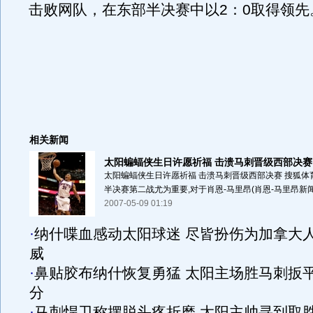
击败网队，在东部半决赛中以2：0取得领先
相关新闻
太阳蝙蝠侠生日许愿祈福 击溃马刺晋级西部决赛
太阳蝙蝠侠生日许愿祈福 击溃马刺晋级西部决赛 搜狐体
半决赛第二战尤为重要,对于肖恩-马里昂(肖恩-马里昂新闻.
2007-05-09 01:19
·
纳什喋血感动太阳球迷 尽皆扮伤为加拿大
威
·
鼻贴胶布纳什恢复勇猛 太阳主场胜马刺扳
分
·
马刺悍卫称摆脱头疼折磨 太阳主帅寻到取