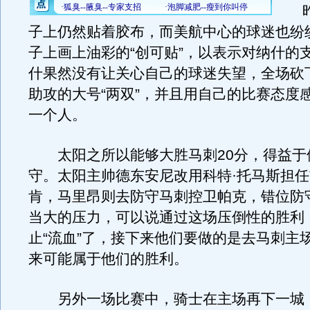
昨
子上仍然贴着胶布，而美航中心的球迷也纷
子上画上油彩的“创可贴”，以表示对纳什的
什果然没有让关心自己的球迷失望，全场砍下
助攻的大号“两双”，并且用自己的比赛态度
一个人。
太阳之所以能够大胜马刺20分，得益于
守。太阳主帅德东安尼改用科特·托马斯担
肯，马里昂则去防守马刺控卫帕克，错位防
当大的压力，可以说通过这场压倒性的胜利
止“流血”了，接下来他们要做的是去马刺主
来可能属于他们的胜利。
另外一场比赛中，骑士在主场再下一城，以