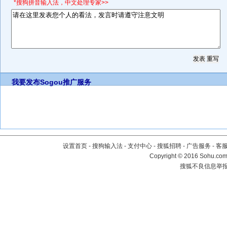
*搜狗拼音输入法，中文处理专家>>
我要发布
Sogou推广服务
设置首页
-
搜狗输入法
-
支付中心
-
搜狐招聘
-
广告服务
-
客
Copyright
©
2016 Sohu.com 
搜狐不良信息举