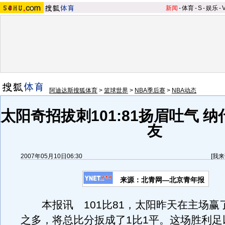
新闻
-
体育
-
S
-
娱乐
-
阿迪达斯搜狐体育
>
篮球世界
>
NBA季后赛
>
NBA动态
太阳奇招拔刺101:81扬眉吐气 
友
2007年05月10日06:30
[
我来
来源：北青网—北京青年报
本报讯 101比81，太阳昨天在主场赢了
之多，将总比分扳成了1比1平。这场胜利足