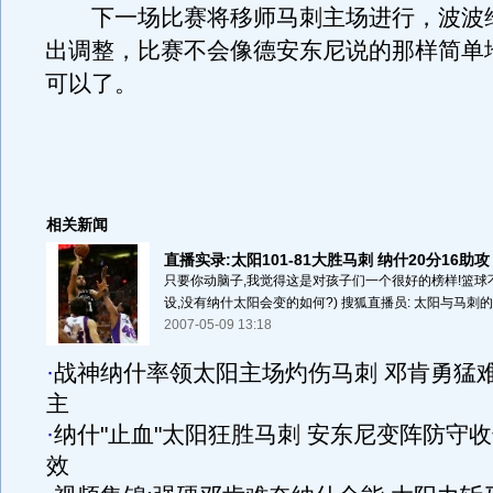
下一场比赛将移师马刺主场进行，波波
出调整，比赛不会像德安东尼说的那样简单
可以了。
相关新闻
直播实录:太阳101-81大胜马刺 纳什20分16助攻
只要你动脑子,我觉得这是对孩子们一个很好的榜样!篮球不
设,没有纳什太阳会变的如何?) 搜狐直播员: 太阳与马刺的
2007-05-09 13:18
·
战神纳什率领太阳主场灼伤马刺 邓肯勇猛
主
·
纳什"止血"太阳狂胜马刺 安东尼变阵防守
效