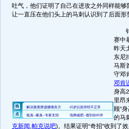
吐气，他们证明了自己在进攻之外同样能够
让一直压在他们头上的马刺认识到了后面形
针
赛中
昨天
东尼
马斯
守邓
邓肯
身高
里昂
顾”身
的马
克新闻
,
帕克说吧
)
。结果证明“奇招”收到了