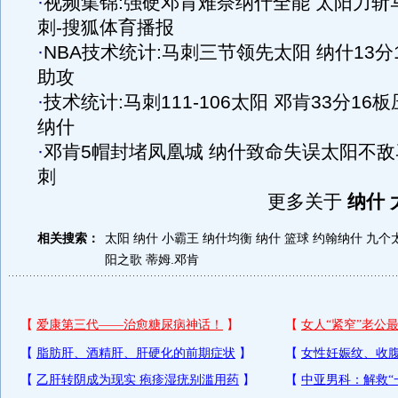
·
视频集锦:强硬邓肯难奈纳什全能 太阳力斩
刺-搜狐体育播报
·
NBA技术统计:马刺三节领先太阳 纳什13分
助攻
·
技术统计:马刺111-106太阳 邓肯33分16板
纳什
·
邓肯5帽封堵凤凰城 纳什致命失误太阳不敌
刺
更多关于
纳什 
相关搜索：
太阳 纳什 小霸王
纳什均衡
纳什 篮球
约翰纳什
九个
阳之歌
蒂姆.邓肯