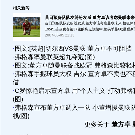
相关新闻
昔日预备队队友纷纷发威 董方卓该考虑曼联未来
昔日预备队队友纷纷发威 董方卓该考虑曼联未来 搜狐体育
19:45,英超联赛第37轮的焦点战役中,领头羊曼联(曼联新闻.
2007-05-05 22:13
·
图文:[英超]切尔西VS曼联 董方卓不可阻挡
·
弗格森率曼联英超九夺冠(图)
·
图文:董方卓随曼联备战欧冠 弗格森比较轻
·
弗格森手握球员大权 吉尔:董方卓不卖也不
借
·
C罗惊艳启示董方卓 用“个人主义”打动弗格
(图)
·
弗格森宣布董方卓调入一队 小董增援曼联
线(图)
更多关于
董方卓 