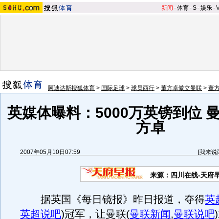
新闻
-
体育
-
S
-
娱乐
-
阿迪达斯搜狐体育
>
国际足球
>
球员西行
>
董方卓傲立曼联
>
董
英媒体曝料：5000万英镑到位 
方卓
2007年05月10日07:59
[
我来说
来源：四川在线-天府
据英国《每日镜报》昨日报道，夺得
英
英超说吧
)
冠军，让曼联
(
曼联新闻
,
曼联说吧
)