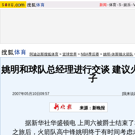
新闻
-
体育
-
S
-
娱乐
-
阿迪达斯搜狐体育
>
篮球世界
>
NBA季后赛
>
姚明-休斯顿火箭队
姚明和球队总经理进行交谈 建议
子
2007年05月10日09:57
[
我来说
来源：新晚报
据新华社华盛顿电 上周六被爵士结束了
之旅后，火箭队高中锋姚明终于有时间考虑