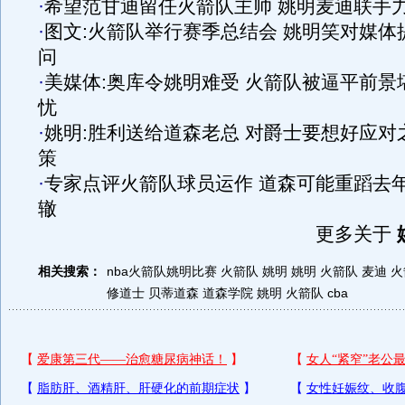
·
希望范甘迪留任火箭队主帅 姚明麦迪联手
·
图文:火箭队举行赛季总结会 姚明笑对媒体
问
·
美媒体:奥库令姚明难受 火箭队被逼平前景
忧
·
姚明:胜利送给道森老总 对爵士要想好应对
策
·
专家点评火箭队球员运作 道森可能重蹈去
辙
更多关于
相关搜索：
nba火箭队姚明比赛
火箭队 姚明
姚明 火箭队 麦迪
火
修道士
贝蒂道森
道森学院
姚明 火箭队 cba