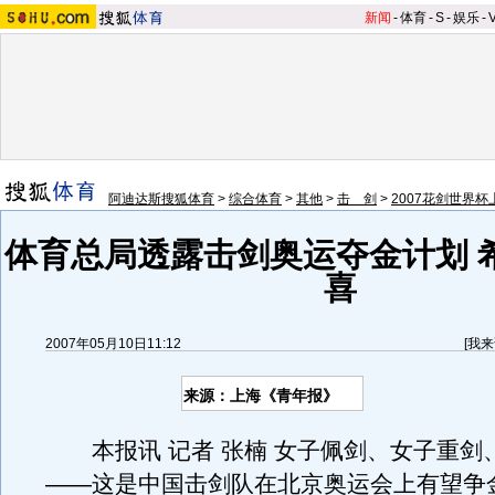
新闻
-
体育
-
S
-
娱乐
-
阿迪达斯搜狐体育
>
综合体育
>
其他
>
击 剑
>
2007花剑世界杯
体育总局透露击剑奥运夺金计划 
喜
2007年05月10日11:12
[
我来
来源：上海《青年报》
本报讯 记者 张楠 女子佩剑、女子重剑
——这是中国击剑队在北京奥运会上有望争