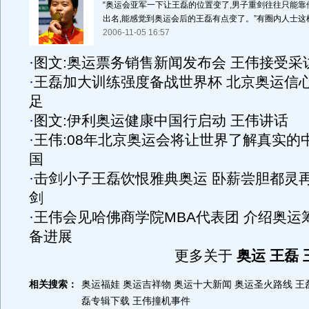
“奥运会亚军一下让王磊的位置变了,男子重剑往往只能
出名,能感觉到奥运会后的王磊有点变了。”有圈内人士这样认
2006-11-05 16:57
·
图文:奥运票务销售新闻发布会 王伟接受采
·
王磊加大训练强度备战世界杯 北京奥运信
足
·
图文:伊利奥运健康中国行启动 王伟讲话
·
王伟:08年北京奥运会将让世界了解真实的
国
·
击剑小子王磊饮恨雅典奥运 卧薪尝胆都灵
剑
·
王伟会见哈佛商学院MBA代表团 介绍奥运
备进展
更多关于
奥运 王磊 
相关搜索：
奥运福娃
奥运吉祥物
奥运十大新闻
奥运圣火路线
王
磊专辑下载
王伟撞机事件