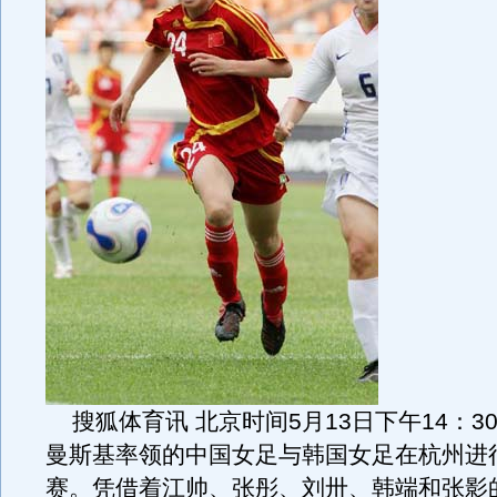
搜狐体育讯 北京时间5月13日下午14：3
曼斯基率领的中国女足与韩国女足在杭州进
赛。凭借着江帅、张彤、刘卅、韩端和张影