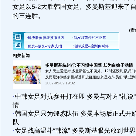
女足以5-2大胜韩国女足。多曼斯基迎来了
的三连胜。
(责
相关新闻
多曼斯基杭州行:不习惯中国菜 却为白娘子动情
女人天生爱逛街,多曼斯基也不例外。12时还没到,队员们
反而是洋教练多曼斯基和皮娅姗姗来迟,在队员们“哦,迟到了.
2007-05-09 19:02
·
中韩女足对抗赛开打在即 多曼与对方"礼说
情
·
韩国女足只为锻炼队伍 多曼本场后正式开
队
·
女足战高温斗“韩流” 多曼斯基眼光放到世