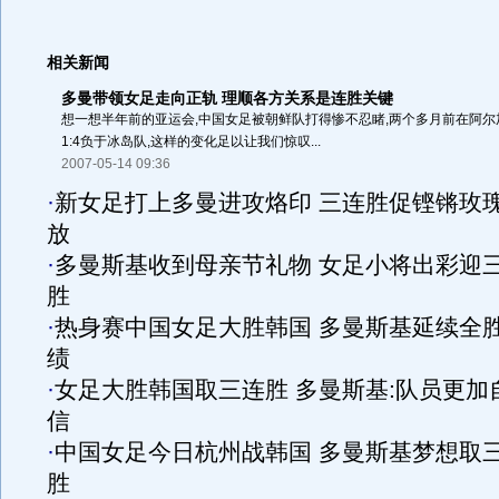
相关新闻
多曼带领女足走向正轨 理顺各方关系是连胜关键
想一想半年前的亚运会,中国女足被朝鲜队打得惨不忍睹,两个多月前在阿尔
1:4负于冰岛队,这样的变化足以让我们惊叹...
2007-05-14 09:36
·
新女足打上多曼进攻烙印 三连胜促铿锵玫
放
·
多曼斯基收到母亲节礼物 女足小将出彩迎
胜
·
热身赛中国女足大胜韩国 多曼斯基延续全
绩
·
女足大胜韩国取三连胜 多曼斯基:队员更加
信
·
中国女足今日杭州战韩国 多曼斯基梦想取
胜