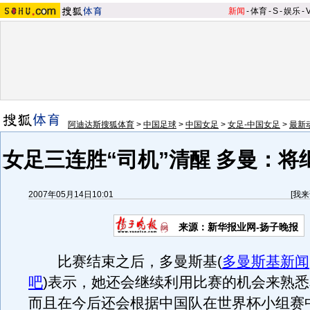
新闻
-
体育
-
S
-
娱乐
-
阿迪达斯搜狐体育
>
中国足球
>
中国女足
>
女足-中国女足
>
最新
女足三连胜“司机”清醒 多曼：将
2007年05月14日10:01
[
我来
来源：新华报业网-扬子晚报
比赛结束之后，多曼斯基
(
多曼斯基新闻
吧
)
表示，她还会继续利用比赛的机会来熟悉
而且在今后还会根据中国队在世界杯小组赛