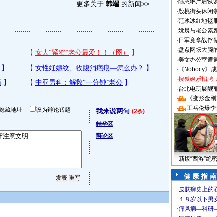
·
陈慧琳产后恢复
更多关于
韩端
的新闻>>
·
殷桃街头休闲装
·
范冰冰红地毯
·
姚晨与老公素
·
日军竟拿战俘
·
盘点网坛大腕
·
美女办公室遭
·
《Nobody》
·
搜狐娱乐招聘
·
台北电玩展靓丽S
·
《变形金刚
·
王岳伦爆李
隐藏地址
设为辩论话题
我来说两句
(2条)
精华区
辩论区
新版“西游”绝
健 康 指 南