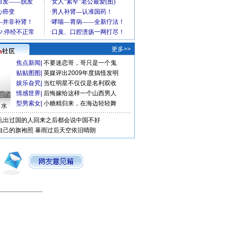
更多>>
焦点新闻
|
不要迷恋哥，哥只是一个鬼
贴贴图图
|
英媒评出2009年度搞怪发明
娱乐旮旯
|
当红明星不仅仅是名利双收
情感世界
|
后悔嫁给这样一个山西男人
型男索女
|
小糖精归来，在海边轻轻舞
口水
么出过国的人回来之后都会说中国不好
自己的旗袍照
暴雨过后天空依旧晴朗