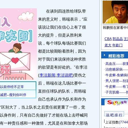
在谈到四连胜给球队带
来的意义时，韩端表示，“应
该说让我们在信心上有了很
韩鹏恨在家看中
大的提升，但是从胜利来
CBA
郭晶晶
王
说，每个球队每场比赛我们
老大
年龄门
都是比较期盼着胜利，因为
精彩推荐
对于我们来说保持这种求胜
的欲望是有好处的。”在李洁
(
李洁新闻
,
李洁说吧
)
受伤之
后，韩端在这几场比赛中一
直担任球队的队长，而韩端
自己也承认作为队长和作为
“区别大了，当上队长之后责任就更重了一些，觉
以身作则，只有自己先做好了才能在场上去呼喊同
说 吧 排 行
上证指数
(7744
有一种责任感和一种激情，尤其是在和加拿大那场