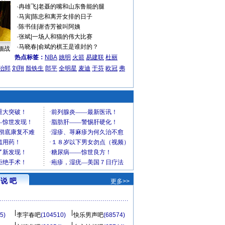
·
冉雄飞
|
老聂的嘴和山东鲁能的腿
·
马寅
|
陈忠和离开女排的日子
·
陈书佳
|
谢杏芳被叫阿姨
·
张斌
|
一场人和猫的伟大比赛
·
马晓春
|
俞斌的棋王是谁封的？
缅战
热点标签：
NBA
姚明
火箭
易建联
杜丽
治郅
刘翔
殷铁生
郎平
全明星
麦迪
于芬
欧冠
弗
说 吧
更多>>
5)
李宇春吧
(104510)
快乐男声吧
(68574)