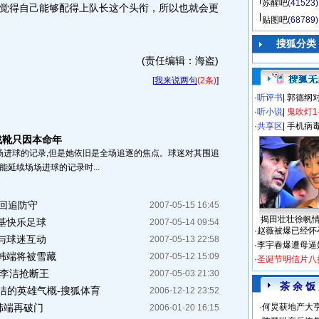
苏醒吧
(41523)
觉得自己能够配得上队长这个头衔，所以也就会更
贴图吧
(68789)
搜狐分类
(责任编辑：海盗)
[
我来说两句
(2条)
]
·
听评书
|
郭德纲
·
听小说
|
鬼吹灯1
·
共享区
|
手机病
战靴只因本命年
场进球的记录,但是她依旧是全场追逐的焦点。球迷对其围追
能延续场场进球的记录时...
端回追防守
2007-05-15 16:45
揭田壮壮徐帆
基快乐足球
2007-05-14 09:54
·
赵薇被爆已经怀
与球迷互动
2007-05-13 22:58
·
李宇春爆遭母逼
韩端将被雪藏
2007-05-12 15:09
·
圣诞节明信片八
 李洁抢断王
2007-05-03 21:30
茶 余 饭
李洁的英雄气概-搜狐体育
2006-12-12 23:52
韩端再破门
·
何炅获地产大亨
2006-01-20 16:15