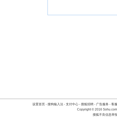
设置首页
-
搜狗输入法
-
支付中心
-
搜狐招聘
-
广告服务
-
客
Copyright
©
2016 Sohu.com 
搜狐不良信息举