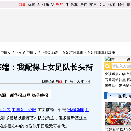
新闻
-
体育
-
S
-
娱乐
-
V
-
财经
-
IT
-
汽车
-
房产
-
家居
-
女人
-
视频
-
邮件
-
博
>
中国女足
>
女足-中国女足
>
最新动态
>
女足杭州集训
>
女足杭州集训动态
新
韩端：我配得上女足队长头衔
央视质疑29岁市
石首网站被黑
篡
[
我来说两句
(2)
] [字号：
大
中
小
]
宋美龄牛奶洗澡
来源：新华报业网-扬子晚报
足新闻
,
中国女足说吧
)
主力前锋，韩端
(
韩端新闻
,
韩
比赛尽管是以锻炼替补队员为主，但多曼斯基还是
在多曼心中的地位似乎已经无可替代。
福娃五胞胎无家