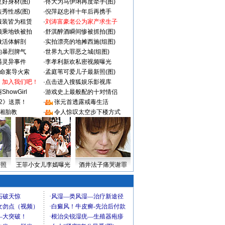
好身材(图)
·
佟大为马伊琍再度牵手(图)
秀性感(图)
·
倪萍赵忠祥十年后再携手
服装皆为租赁
·
刘涛富豪老公为家产求生子
颜乘地铁被拍
·
舒淇醉酒瞬间惨被抓拍(图)
做活体解剖
·
实拍漂亮的地摊西施(组图)
的暴烈脾气
·
世界九大罪恶之城(组图)
遇灵异事件
·
李孝利新欢私密视频曝光
成命案导火索
·
孟庭苇可爱儿子最新照(图)
：加入我们吧！
·
点击进入搜狐娱乐影视库
howGirl
·
游戏史上最般配的十对情侣
2》送票！
·
张元首透露戒毒生活
湘胎教
·
令人惊叹太空步下楼方式
密照
王菲小女儿李嫣曝光
酒井法子痛哭谢罪