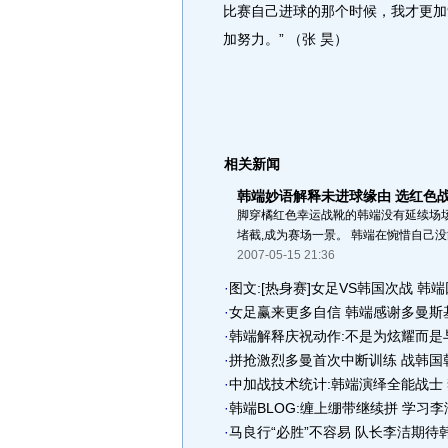
比赛自己进球的那个时候，我才更加
加努力。” （张 昊）
相关新闻
韩端妙语解释未进球缘由 选红色
脚穿橘红色幸运战靴的韩端没有延续场
堵截,成为赛场一景。 韩端在惋惜自己没
2007-05-15 21:36
·
图文:[热身赛]女足VS韩国次战 韩
·
女足赢来更多自信 韩端感谢多曼斯
·
韩端解释庆祝动作:不是为炫耀而是
·
拼抢激烈多曼首次中断训练 战韩国
·
中加战技术统计:韩端演绎全能战士
·
韩端BLOG:缠上绷带继续拼 学习
·
马良行“必胜”不容易 队长李洁期待