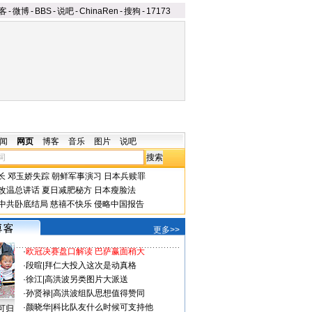
客
-
微博
-
BBS
-
说吧
-
ChinaRen
-
搜狗
-
17173
闻
网页
博客
音乐
图片
说吧
长
邓玉娇失踪
朝鲜军事演习
日本兵赎罪
改温总讲话
夏日减肥秘方
日本瘦脸法
中共卧底结局
慈禧不快乐
侵略中国报告
更多>>
·
欧冠决赛盘口解读 巴萨赢面稍大
·
段暄
|
拜仁大投入这次是动真格
·
徐江
|
高洪波另类图片大派送
·
孙贤禄
|
高洪波组队思想值得赞同
·
颜晓华
|
科比队友什么时候可支持他
可归