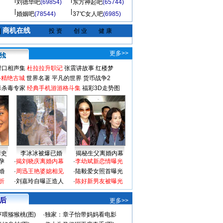
刘德华吧
(69854)
东方神起吧
(65744)
婚姻吧
(78544)
37℃女人吧
(6985)
商机在线
|
投 资
创 业
健 康
更多>>
对口相声集
杜拉拉升职记
张震讲故事
红楼梦
-精绝古城
世界名著
平凡的世界
货币战争2
毒杀毒专家
经典手机游游格斗集
福彩3D走势图
情史
李冰冰被爆已婚
揭秘生父离婚内幕
孕
·
揭刘晓庆离婚内幕
·
李幼斌新恋情曝光
婚
·
周迅王艳婆媳相见
·
陆毅爱女照首曝光
折
·
刘嘉玲自曝正造人
·
陈好新男友被曝光
 后
更多>>
喂猕猴桃(图)
·
独家：章子怡带妈妈看电影