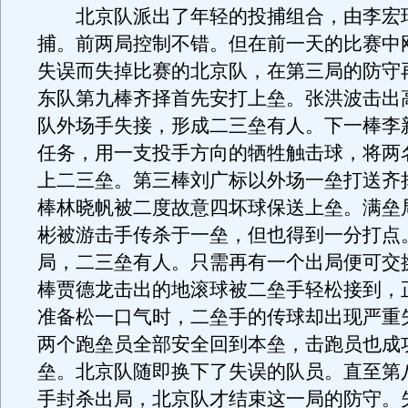
北京队派出了年轻的投捕组合，由李宏
捕。前两局控制不错。但在前一天的比赛中
失误而失掉比赛的北京队，在第三局的防守
东队第九棒齐择首先安打上垒。张洪波击出
队外场手失接，形成二三垒有人。下一棒李
任务，用一支投手方向的牺牲触击球，将两
上二三垒。第三棒刘广标以外场一垒打送齐
棒林晓帆被二度故意四坏球保送上垒。满垒
彬被游击手传杀于一垒，但也得到一分打点
局，二三垒有人。只需再有一个出局便可交
棒贾德龙击出的地滚球被二垒手轻松接到，
准备松一口气时，二垒手的传球却出现严重
两个跑垒员全部安全回到本垒，击跑员也成
垒。北京队随即换下了失误的队员。直至第
手封杀出局，北京队才结束这一局的防守。