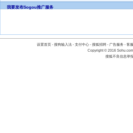
我要发布
Sogou推广服务
设置首页
-
搜狗输入法
-
支付中心
-
搜狐招聘
-
广告服务
-
客
Copyright
©
2016 Sohu.com 
搜狐不良信息举