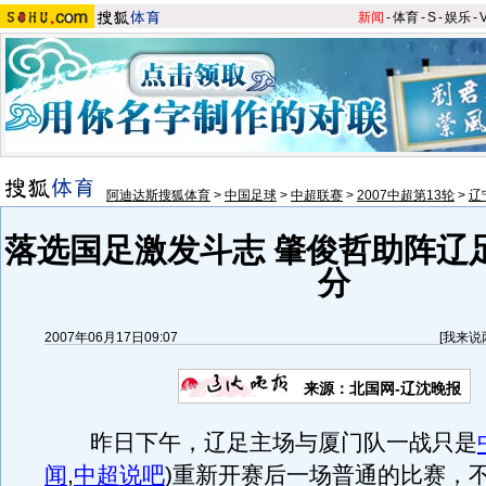
新闻
-
体育
-
S
-
娱乐
-
阿迪达斯搜狐体育
>
中国足球
>
中超联赛
>
2007中超第13轮
>
辽
落选国足激发斗志 肇俊哲助阵辽
分
2007年06月17日09:07
[
我来说
来源：北国网-辽沈晚报
昨日下午，辽足主场与厦门队一战只是
闻
,
中超说吧
)
重新开赛后一场普通的比赛，