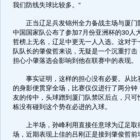
我们防线失球比较多。”
正当辽足兵发锦州全力备战主场与厦门
中国国家队公布了参加7月份亚洲杯的30人
哲榜上无名，辽足中更无一人入选。这对于
队队长的肇俊哲来说，无疑是一个沉重打击
担心小肇落选会影响到他在联赛中的表现。
事实证明，这样的担心没有必要。从比
的身影便贯穿全场，比赛仅仅进行了两分钟
友的传中，头球蹭到厦门队禁区后点，只可
栋没有碰到这个势在必进的入球。
上半场，孙峰利用直接任意球为辽足取
场，近期表现上佳的吕刚正是接到肇俊哲前