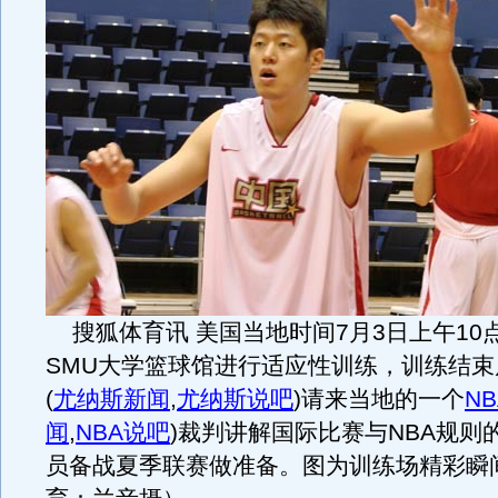
搜狐体育讯 美国当地时间7月3日上午10
SMU大学篮球馆进行适应性训练，训练结
(
尤纳斯新闻
,
尤纳斯说吧
)
请来当地的一个
NB
闻
,
NBA说吧
)
裁判讲解国际比赛与NBA规则
员备战夏季联赛做准备。图为训练场精彩瞬