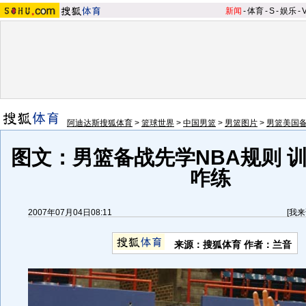
新闻
-
体育
-
S
-
娱乐
-
阿迪达斯搜狐体育
>
篮球世界
>
中国男篮
>
男篮图片
>
男篮美国
图文：男篮备战先学NBA规则 
咋练
2007年07月04日08:11
[
我来
来源：搜狐体育 作者：兰音