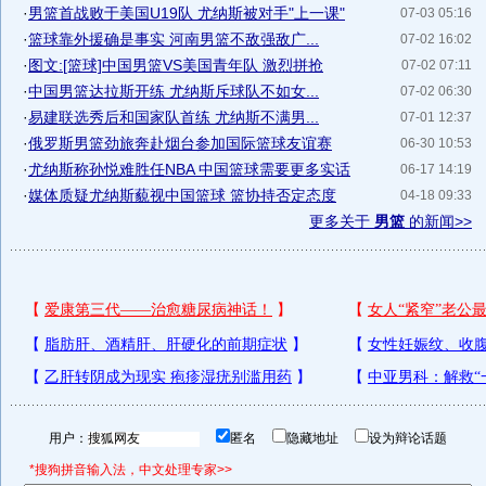
·
男篮首战败于美国U19队 尤纳斯被对手"上一课"
07-03 05:16
·
篮球靠外援确是事实 河南男篮不敌强敌广...
07-02 16:02
·
图文:[篮球]中国男篮VS美国青年队 激烈拼抢
07-02 07:11
·
中国男篮达拉斯开练 尤纳斯斥球队不如女...
07-02 06:30
·
易建联选秀后和国家队首练 尤纳斯不满男...
07-01 12:37
·
俄罗斯男篮劲旅奔赴烟台参加国际篮球友谊赛
06-30 10:53
·
尤纳斯称孙悦难胜任NBA 中国篮球需要更多实话
06-17 14:19
·
媒体质疑尤纳斯藐视中国篮球 篮协持否定态度
04-18 09:33
更多关于
男篮
的新闻>>
用户：
匿名
隐藏地址
设为辩论话题
*搜狗拼音输入法，中文处理专家>>