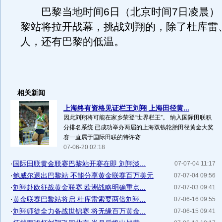
巴黎当地时间6日（北京时间7日凌晨）
黎站将拉开战幕，挑战刘翔的，除了杜库雷
人，还有巴黎的低温。
相关新闻
上海终有资格见证栏王刘翔 上海田径黄...
因此刘翔将可能在家乡荣登“世界栏王”。 纳入国际田联积
分排名系统 已成功举办两届的上海双钱轮胎田径黄金大奖
赛一直属于国际田联的特许赛...
07-06-20 02:18
·
国际田联黄金联赛巴黎站开赛在即 刘翔淡...
07-07-04 11:17
·
鲍威尔退出巴黎站 不能分享黄金联赛百万美元
07-07-04 09:56
·
刘翔赴欧征战黄金联赛 欧洲战略明确重点...
07-07-03 09:41
·
黄金联赛巴黎站将启 杜库雷索要两倍刘翔...
07-06-16 09:55
·
刘翔师徒全力备战世锦赛 将无缘百万黄金...
07-06-15 09:41