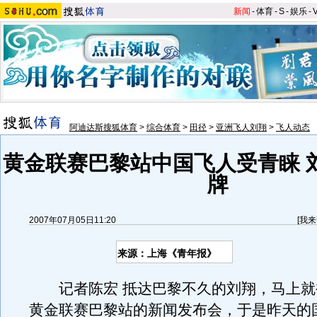
新闻
-
体育
-
S
-
娱乐
-
阿迪达斯搜狐体育
>
综合体育
>
田径
>
亚洲飞人刘翔
>
飞人动态
黄金联赛巴黎站中国飞人受青睐 
牌
2007年07月05日11:20
[
我来
来源：上海《青年报》
记者陈宏 抵达巴黎不久的刘翔，马上就
黄金联赛巴黎站的新闻发布会，于是昨天的