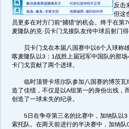
反击
但这
员更多在对方门前“捕猎”的机会。终于在第7
麦隆队的克·贝卡门戈接队友传中球后射门
贝卡门戈在本届八国赛中以6个入球称雄
喀麦隆队以3：1战胜上届冠军中国队的那场
卡门戈贡献了两个进球。
临时顶替卡塔尔队参加八国赛的博茨瓦
造了佳绩，不仅是以A组第一的身份出线，
创造了一球未失的纪录。
5日在争夺第三名的比赛中，加纳队以3
索托队。在两天前进行的半决赛中，加纳队0