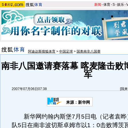
新闻
-
体育
-
S
-
娱乐
-
阿迪达斯搜狐体育
>
中国足球
>
国奥南非八国赛
南非八国邀请赛落幕 喀麦隆击败
军
2007年07月06日07:38
[
我来
来源：新华网
新华网约翰内斯堡7月5日电（记者袁晔
队5日在南非波切斯卓姆市以1：0击败博茨