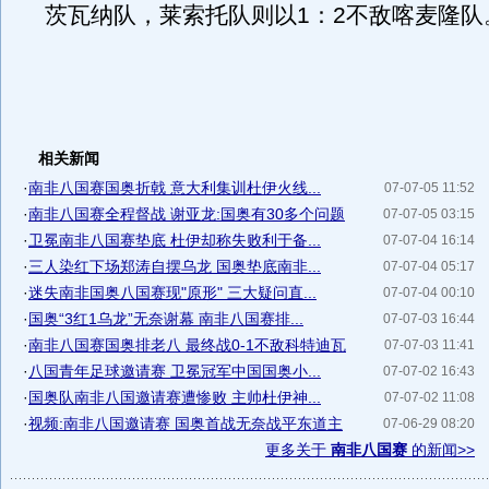
茨瓦纳队，莱索托队则以1：2不敌喀麦隆队
相关新闻
·
南非八国赛国奥折戟 意大利集训杜伊火线...
07-07-05 11:52
·
南非八国赛全程督战 谢亚龙:国奥有30多个问题
07-07-05 03:15
·
卫冕南非八国赛垫底 杜伊却称失败利于备...
07-07-04 16:14
·
三人染红下场郑涛自摆乌龙 国奥垫底南非...
07-07-04 05:17
·
迷失南非国奥八国赛现"原形" 三大疑问直...
07-07-04 00:10
·
国奥“3红1乌龙”无奈谢幕 南非八国赛排...
07-07-03 16:44
·
南非八国赛国奥排老八 最终战0-1不敌科特迪瓦
07-07-03 11:41
·
八国青年足球邀请赛 卫冕冠军中国国奥小...
07-07-02 16:43
·
国奥队南非八国邀请赛遭惨败 主帅杜伊神...
07-07-02 11:08
·
视频:南非八国邀请赛 国奥首战无奈战平东道主
07-06-29 08:20
更多关于
南非八国赛
的新闻>>