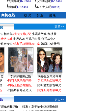
刘德华吧
(69854)
东方神起吧
(65744)
婚姻吧
(78544)
37℃女人吧
(6985)
商机在线
|
投 资
创 业
健 康
更多>>
对口相声集
杜拉拉升职记
张震讲故事
红楼梦
-精绝古城
世界名著
平凡的世界
货币战争2
毒杀毒专家
经典手机游游格斗集
福彩3D走势图
情史
李冰冰被爆已婚
揭秘生父离婚内幕
孕
·
揭刘晓庆离婚内幕
·
李幼斌新恋情曝光
婚
·
周迅王艳婆媳相见
·
陆毅爱女照首曝光
折
·
刘嘉玲自曝正造人
·
陈好新男友被曝光
 后
更多>>
喂猕猴桃(图)
·
独家：章子怡带妈妈看电影