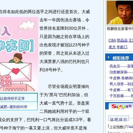
在排名如此低的两位选手之间进行还是首次。
大威
去年一年因伤淡出赛场，令
世界排名直降到30位开外，
韩鹏恨在家看中
只是因为她之前在草场上的
CBA
郭晶晶
王
出色表现才被冠以23号种子
老大
年龄门
的荣誉，而之前从未进入过
精彩推荐
大满贯赛八强的巴托利也只
列18号种子。
尽管全场观众明显倾向
于为“黑马”巴托利加油，但
大威一直气势十足。首盘第
二局她就利用对手的一个双
观众的支持下，巴托利一口气将比分追成3∶3平。看
说 吧 排 行
上证指数
(7744
号种子海宁的一幕又要上演，但大威毕竟不是海