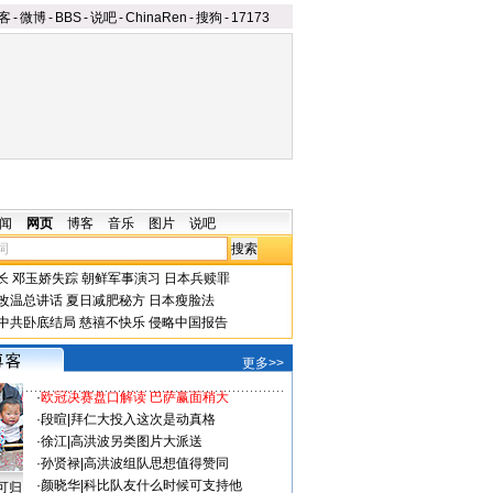
客
-
微博
-
BBS
-
说吧
-
ChinaRen
-
搜狗
-
17173
闻
网页
博客
音乐
图片
说吧
长
邓玉娇失踪
朝鲜军事演习
日本兵赎罪
改温总讲话
夏日减肥秘方
日本瘦脸法
中共卧底结局
慈禧不快乐
侵略中国报告
更多>>
·
欧冠决赛盘口解读 巴萨赢面稍大
·
段暄
|
拜仁大投入这次是动真格
·
徐江
|
高洪波另类图片大派送
·
孙贤禄
|
高洪波组队思想值得赞同
·
颜晓华
|
科比队友什么时候可支持他
可归