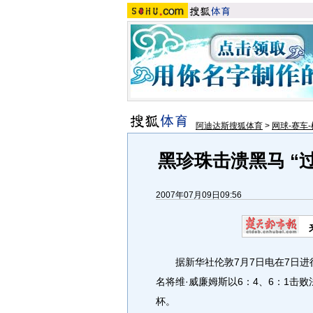
阿迪达斯搜狐体育
>
网球-赛车-
黑珍珠击溃黑马 “
2007年07月09日09:56
据新华社伦敦7月7日电在7日进行
名将维·威廉姆斯以6：4、6：1击
杯。