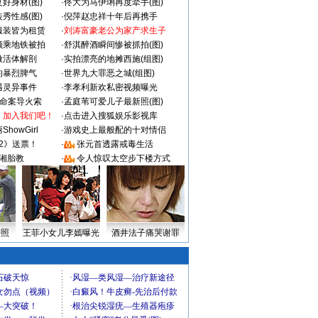
好身材(图)
·
佟大为马伊琍再度牵手(图)
秀性感(图)
·
倪萍赵忠祥十年后再携手
服装皆为租赁
·
刘涛富豪老公为家产求生子
颜乘地铁被拍
·
舒淇醉酒瞬间惨被抓拍(图)
做活体解剖
·
实拍漂亮的地摊西施(组图)
的暴烈脾气
·
世界九大罪恶之城(组图)
遇灵异事件
·
李孝利新欢私密视频曝光
成命案导火索
·
孟庭苇可爱儿子最新照(图)
：加入我们吧！
·
点击进入搜狐娱乐影视库
howGirl
·
游戏史上最般配的十对情侣
2》送票！
·
张元首透露戒毒生活
湘胎教
·
令人惊叹太空步下楼方式
密照
王菲小女儿李嫣曝光
酒井法子痛哭谢罪