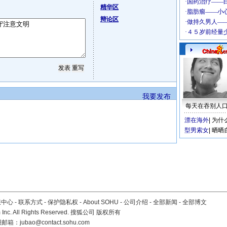
精华区
辩论区
我要发布
每天在吞别人
漂在海外
|
为什
型男索女
|
晒晒
服中心
-
联系方式
-
保护隐私权
-
About SOHU
-
公司介绍
-
全部新闻
-
全部博文
Inc. All Rights Reserved. 搜狐公司
版权所有
报邮箱：
jubao@contact.sohu.com