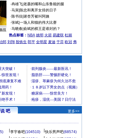
·
冉雄飞
|
老聂的嘴和山东鲁能的腿
·
马寅
|
陈忠和离开女排的日子
·
陈书佳
|
谢杏芳被叫阿姨
·
张斌
|
一场人和猫的伟大比赛
·
马晓春
|
俞斌的棋王是谁封的？
缅战
热点标签：
NBA
姚明
火箭
易建联
杜丽
治郅
刘翔
殷铁生
郎平
全明星
麦迪
于芬
欧冠
弗
说 吧
更多>>
5)
李宇春吧
(104510)
快乐男声吧
(68574)