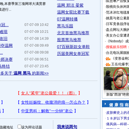
·
陈慧琳产后恢复
昨晚,本赛季第三项网球大满贯赛
温网 郑洁 晏紫
·
殷桃街头休闲装
行...
温网女双比赛下载
·
范冰冰红地毯
·
姚晨与老公素
07温网转播
·
日军竟拿战俘
...
07-07-09 10:42
黑马乐园
·
盘点网坛大腕
奇难现
07-07-09 10:21
北京首放黑马推荐
·
美女办公室遭
风依旧
07-07-08 14:39
股票黑马推荐
·
《Nobody》
四夺温网
07-07-08 09:49
07百丽新款女单鞋
·
搜狐娱乐招聘
.
07-07-08 09:08
·
台北电玩展靓丽S
历届美网女单冠军
·
《变形金刚
会师决赛
07-07-08 06:51
·
王岳伦爆李
马终结
07-07-07 23:45
更多关于
温网 黑马
的新闻>>
新版“西游”绝
健 康 指 南
我来说两句
隐藏地址
设为辩论话题