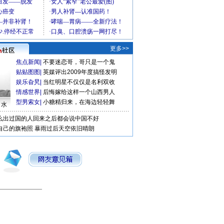
更多>>
焦点新闻
|
不要迷恋哥，哥只是一个鬼
贴贴图图
|
英媒评出2009年度搞怪发明
娱乐旮旯
|
当红明星不仅仅是名利双收
情感世界
|
后悔嫁给这样一个山西男人
型男索女
|
小糖精归来，在海边轻轻舞
口水
么出过国的人回来之后都会说中国不好
自己的旗袍照
暴雨过后天空依旧晴朗