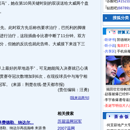
苏醒吧
(41523)
黑马”，她在第10局关键时刻的双误送给大威两个盘
贴图吧
(68789)
。
搜狐分类
先。此时双方先后称伤要求治疗，巴托利的脚缠
进行治疗，这段插曲令比赛中断了11分钟。双方
·
听评书
|
郭德纲
分，但她的反抗也就此告终。大威接下来连下三
·
听小说
|
鬼吹灯1
·
共享区
|
手机病
上最好的草地选手”，可见她能闯入决赛就已心满
贯赛夺冠次数增加到6次，在现役球员中与海宁相
军。 (来源：荆楚在线-楚天都市报)
(责任编辑：汪勇)
揭田壮壮徐帆
·
赵薇被爆已经怀
[
我来说两句
]
·
李宇春爆遭母逼
·
圣诞节明信片八
相关搜索
茶 余 饭
历届温网冠军
费德勒、纳达尔...
·
何炅获地产大亨
德勒、纳达尔再战巅峰 来源:鲁
2007温网