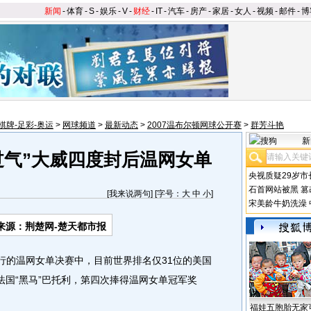
新闻
-
体育
-
S
-
娱乐
-
V
-
财经
-
IT
-
汽车
-
房产
-
家居
-
女人
-
视频
-
邮件
-
博
棋牌-足彩-奥运
>
网球频道
>
最新动态
>
2007温布尔顿网球公开赛
>
群芳斗艳
新
过气”大威四度封后温网女单
央视质疑29岁市
石首网站被黑
篡
[
我来说两句
] [字号：
大
中
小
]
宋美龄牛奶洗澡
来源：荆楚网-楚天都市报
的温网女单决赛中，目前世界排名仅31位的美国
败法国“黑马”巴托利，第四次捧得温网女单冠军奖
福娃五胞胎无家