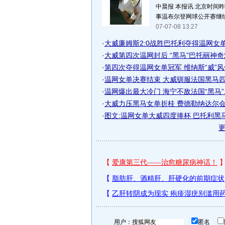
中晨报 本报讯 北京时间
事温布尔登网球公开赛继续进
07-07-08 13:27
·
大威廉姆斯2:0战胜巴托利夺得温网女单冠
·
大威第四次温网封后 “黑马”巴托丽神
·
第四次夺得温网女单冠军 维纳斯“威”
·
温网女单决赛结束 大威驯服法国黑马
·
温网爆出最大冷门 海宁不敌法国“黑马”..
·
大威力压黑马女单折桂 费德勒纳达尔
·
图文:温网女单大威四度捧杯 巴托利黑
用户：
匿名