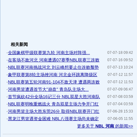
相关新闻
·
全国象棋甲级联赛第九轮 河南主场对阵强...
07-07-18 09:42
·
在客场不敌河北 河南遭遇07赛季NBL联赛三连败
07-07-16 09:52
·
NBL联赛河南挑战河北 刘云峰想要止住连败颓势
07-07-13 10:24
·
象甲联赛第8轮主场挫河南 河北金环跳离降级区
07-07-12 11:57
·
NBL联赛第五轮河南91-104不敌天津 遭遇两连败
07-07-12 11:53
·
河南男篮遭遇首节大"崩盘" 青岛队主场大...
07-07-09 06:47
·
首节疯砍42分全场16记三分 NBL双星大胜河南队
07-07-08 03:59
·
NBL联赛明晚重燃战火 青岛双星主场力争开门红
07-07-04 03:59
·
河南男篮主场大胜东莞26分 取得NBL联赛开门红
07-06-28 15:33
·
黑龙江男篮遇资金困难 NBL八强赛主场尚未确定
07-06-05 11:55
更多关于
NBL 河南
的新闻>>