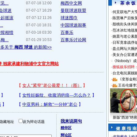
...
梅西中文网
茶 余 饭
07-07-18 12:00
大会球迷
曼联球迷联盟
07-07-17 16:29
·
何炅获地产大亨
一起摇滚
球迷围巾
07-07-12 11:26
·
陈慧琳产后恢复
·
殷桃街头休闲装
.
中国球迷闹事
07-07-10 18:31
·
范冰冰红地毯
惺惺相惜
百事乐
07-03-18 03:30
·
姚晨与老公素
...
百事乐讨论网
07-01-29 10:53
·
日军竟拿战俘
更多关于
梅西 球迷
的新闻>>
·
盘点网坛大腕
·
美女办公室遭
·
《Nobody》
伴 独家承建利物浦中文官方网站
·
搜狐娱乐招聘
·
台北电玩展靓丽S
·
《变形金刚
·
王岳伦爆李
新版“西游”绝
我来说两句
隐藏地址
设为辩论话题
精华区
健 康 指 南
辩论区