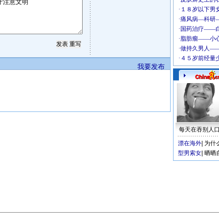
我要发布
每天在吞别人
漂在海外
|
为什
型男索女
|
晒晒