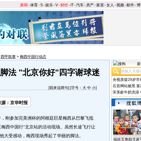
新闻
-
体育
-
S
-
娱乐
-
V
-
财经
-
IT
-
汽车
-
房产
-
家居
-
女人
-
视频
-
邮件
-
博
>
西甲联赛
>
梅西中国行动态
新
脚法 "北京你好"四字谢球迷
央视质疑29岁市
石首网站被黑
篡
[
我来说两句
] [字号：
大
中
小
]
宋美龄牛奶洗澡
来源：京华时报
，刚参加完美洲杯的阿根廷巨星梅西从巴黎飞抵
王梅西中国行”北京站的活动现场。虽然长途飞行让
他大受感动，梅西现场秀起了华丽的脚法。
福娃五胞胎无家