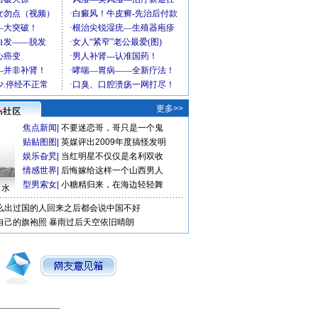
更多>>
焦点新闻
|
不要迷恋哥，哥只是一个鬼
贴贴图图
|
英媒评出2009年度搞怪发明
娱乐旮旯
|
当红明星不仅仅是名利双收
情感世界
|
后悔嫁给这样一个山西男人
型男索女
|
小糖精归来，在海边轻轻舞
口水
么出过国的人回来之后都会说中国不好
自己的旗袍照
暴雨过后天空依旧晴朗