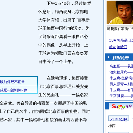
下午1点40分，经过短暂
休息后，梅西现身北京邮电
大学体育馆，出席了“百事新
球王梅西中国行”的活动。为
韩鹏恨在家看中
了能够近距离看一眼自己心
CBA
郭晶晶
王
中的偶像，从早上开始，上
老大
年龄门
千球迷为领取门票在炎炎夏
精彩推荐
日中等了一个上午。
在活动现场，梅西接受
了北京百事总经理江关安先
生的见面礼———一幅名家
全身像。兴奋异常的梅西第一次握起了中国的毛
签上了自己的名字，作为回赠北京百事的礼物。同时
艺术家，其中一幅临摹他相貌的画让梅西爱不释
相 关 说 吧
梅西