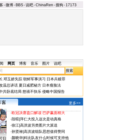
客
-
微博
-
BBS
-
说吧
-
ChinaRen
-
搜狗
-
17173
闻
网页
博客
音乐
图片
说吧
长
邓玉娇失踪
朝鲜军事演习
日本兵赎罪
改温总讲话
夏日减肥秘方
日本瘦脸法
中共卧底结局
慈禧不快乐
侵略中国报告
更多>>
·
欧冠决赛盘口解读 巴萨赢面稍大
·
段暄
|
拜仁大投入这次是动真格
·
徐江
|
高洪波另类图片大派送
·
孙贤禄
|
高洪波组队思想值得赞同
·
颜晓华
|
科比队友什么时候可支持他
可归