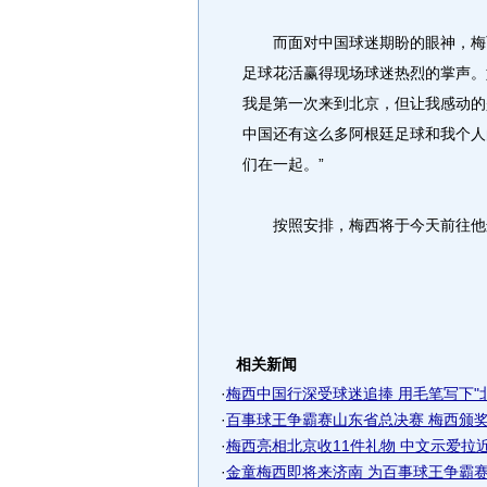
而面对中国球迷期盼的眼神，梅西
足球花活赢得现场球迷热烈的掌声。
我是第一次来到北京，但让我感动的
中国还有这么多阿根廷足球和我个人
们在一起。”
按照安排，梅西将于今天前往他
相关新闻
·
梅西中国行深受球迷追捧 用毛笔写下"北京
·
百事球王争霸赛山东省总决赛 梅西颁奖引
·
梅西亮相北京收11件礼物 中文示爱拉近球
·
金童梅西即将来济南 为百事球王争霸赛冠