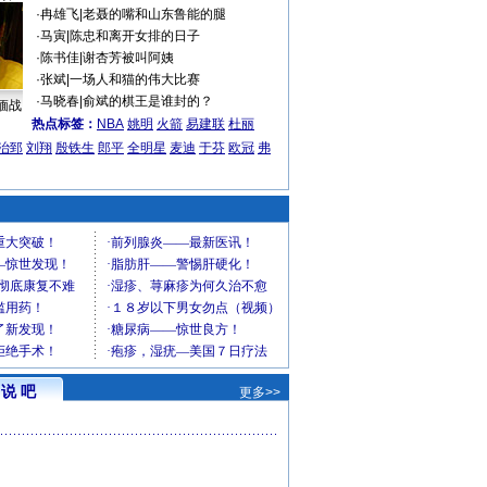
·
冉雄飞
|
老聂的嘴和山东鲁能的腿
·
马寅
|
陈忠和离开女排的日子
·
陈书佳
|
谢杏芳被叫阿姨
·
张斌
|
一场人和猫的伟大比赛
·
马晓春
|
俞斌的棋王是谁封的？
缅战
热点标签：
NBA
姚明
火箭
易建联
杜丽
治郅
刘翔
殷铁生
郎平
全明星
麦迪
于芬
欧冠
弗
说 吧
更多>>