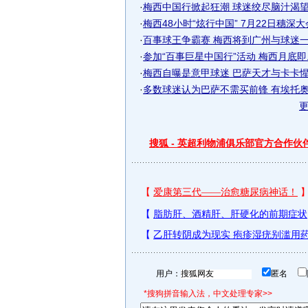
·
梅西中国行掀起狂潮 球迷绞尽脑汁渴望见
·
梅西48小时“炫行中国” 7月22日穗深
·
百事球王争霸赛 梅西将到广州与球迷
·
参加“百事巨星中国行”活动 梅西月底即..
·
梅西自曝是意甲球迷 巴萨天才与卡卡
·
多数球迷认为巴萨不需买前锋 有埃托奥梅
搜狐 - 英超利物浦俱乐部官方合作伙
用户：
匿名
*搜狗拼音输入法，中文处理专家>>