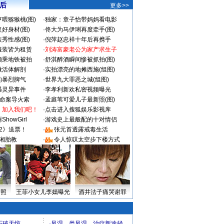
 后
更多>>
喂猕猴桃(图)
·
独家：章子怡带妈妈看电影
好身材(图)
·
佟大为马伊琍再度牵手(图)
秀性感(图)
·
倪萍赵忠祥十年后再携手
服装皆为租赁
·
刘涛富豪老公为家产求生子
颜乘地铁被拍
·
舒淇醉酒瞬间惨被抓拍(图)
做活体解剖
·
实拍漂亮的地摊西施(组图)
的暴烈脾气
·
世界九大罪恶之城(组图)
遇灵异事件
·
李孝利新欢私密视频曝光
成命案导火索
·
孟庭苇可爱儿子最新照(图)
：加入我们吧！
·
点击进入搜狐娱乐影视库
howGirl
·
游戏史上最般配的十对情侣
2》送票！
·
张元首透露戒毒生活
湘胎教
·
令人惊叹太空步下楼方式
密照
王菲小女儿李嫣曝光
酒井法子痛哭谢罪