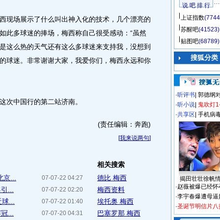
说 吧 排 行
上证指数
(7744
现场展示了什么叫出神入化的技术，几个漂亮的
苏醒吧
(41523)
如此多球迷的捧场，梅西称自己很受感动：“虽然
贴图吧
(68789)
是这么热的天气还有这么多球迷来支持我，没想到
搜狐分类
的球迷。非常谢谢大家，我爱你们，梅西永远和你
·
听评书
|
郭德纲
这次中国行的第二站济南。
·
听小说
|
鬼吹灯1
·
共享区
|
手机病
(责任编辑：奔跑)
[
我来说两句
]
相关搜索
...
德比 梅西
07-07-22 04:27
揭田壮壮徐帆
·
赵薇被爆已经怀
...
梅西资料
07-07-22 02:20
·
李宇春爆遭母逼
...
埃托奥 梅西
07-07-22 01:40
·
圣诞节明信片八
...
巴塞罗那 梅西
07-07-20 04:31