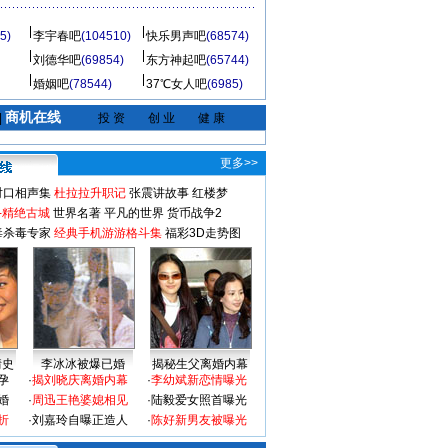
5)
李宇春吧
(104510)
快乐男声吧
(68574)
刘德华吧
(69854)
东方神起吧
(65744)
婚姻吧
(78544)
37℃女人吧
(6985)
商机在线
|
投 资
创 业
健 康
更多>>
对口相声集
杜拉拉升职记
张震讲故事
红楼梦
-精绝古城
世界名著
平凡的世界
货币战争2
毒杀毒专家
经典手机游游格斗集
福彩3D走势图
情史
李冰冰被爆已婚
揭秘生父离婚内幕
孕
·
揭刘晓庆离婚内幕
·
李幼斌新恋情曝光
婚
·
周迅王艳婆媳相见
·
陆毅爱女照首曝光
折
·
刘嘉玲自曝正造人
·
陈好新男友被曝光